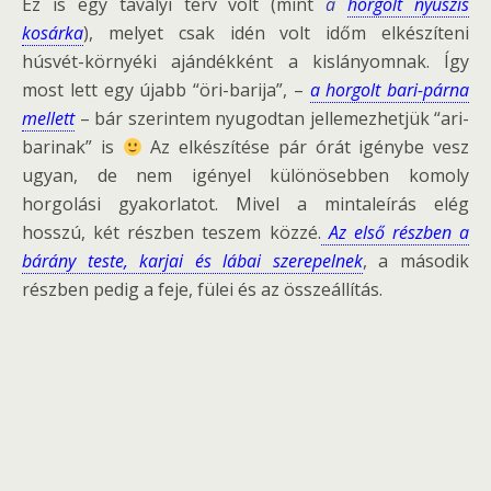
Ez is egy tavalyi terv volt (mint
a
horgolt nyuszis
kosárka
), melyet csak idén volt időm elkészíteni
húsvét-környéki ajándékként a kislányomnak. Így
most lett egy újabb “öri-barija”, –
a horgolt bari-párna
mellett
– bár szerintem nyugodtan jellemezhetjük “ari-
barinak” is
Az elkészítése pár órát igénybe vesz
ugyan, de nem igényel különösebben komoly
horgolási gyakorlatot. Mivel a mintaleírás elég
hosszú, két részben teszem közzé.
Az első részben a
bárány teste, karjai és lábai szerepelnek
, a második
részben pedig a feje, fülei és az összeállítás.