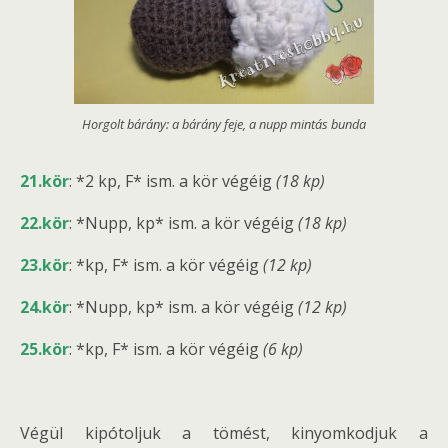
Horgolt bárány: a bárány feje, a nupp mintás bunda
21.kör
: *2 kp, F* ism. a kör végéig
(18 kp)
22.kör
: *Nupp, kp* ism. a kör végéig
(18 kp)
23.kör
: *kp, F* ism. a kör végéig
(12 kp)
24.kör
: *Nupp, kp* ism. a kör végéig
(12 kp)
25.kör
: *kp, F* ism. a kör végéig
(6 kp)
Végül kipótoljuk a tömést, kinyomkodjuk a