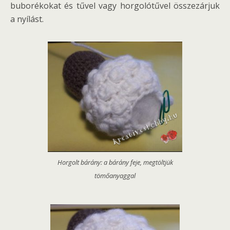
buborékokat és tűvel vagy horgolótűvel összezárjuk
a nyílást.
Horgolt bárány: a bárány feje, megtöltjük
tömőanyaggal