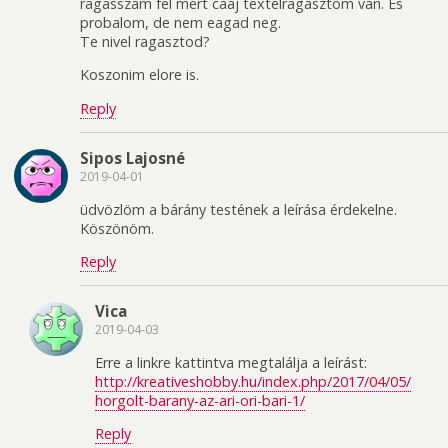
ragasszam fel mert caaj textelragasztom van. Es
probalom, de nem eagad neg.
Te nivel ragasztod?
Koszonim elore is.
Reply
Sipos Lajosné
2019-04-01
üdvözlöm a bárány testének a leírása érdekelne.
Köszönöm.
Reply
Vica
2019-04-03
Erre a linkre kattintva megtalálja a leírást:
http://kreativeshobby.hu/index.php/2017/04/05/
horgolt-barany-az-ari-ori-bari-1/
Reply