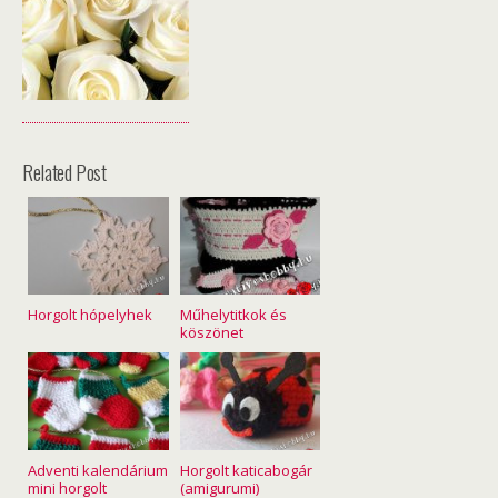
Related Post
Horgolt hópelyhek
Műhelytitkok és
köszönet
Adventi kalendárium
Horgolt katicabogár
mini horgolt
(amigurumi)