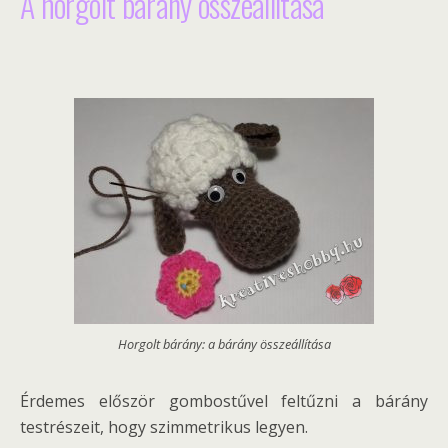
A horgolt bárány összeállítása
Horgolt bárány: a bárány összeállítása
Érdemes először gombostűvel feltűzni a bárány
testrészeit, hogy szimmetrikus legyen.