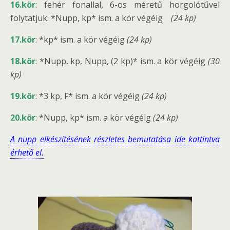
16.kör
: fehér fonallal, 6-os méretű horgolótűvel
folytatjuk: *Nupp, kp* ism. a kör végéig
(24 kp
)
17.kör
: *kp* ism. a kör végéig
(24 kp)
18.kör
: *Nupp, kp, Nupp, (2 kp)* ism. a kör végéig
(30
kp)
19.kör
: *3 kp, F* ism. a kör végéig
(24 kp)
20.kör
: *Nupp, kp* ism. a kör végéig
(24 kp)
A nupp elkészítésének részletes bemutatása ide kattintva
érhető el.