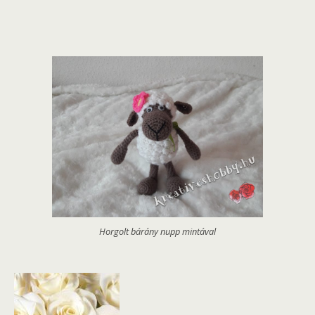
Horgolt bárány nupp mintával