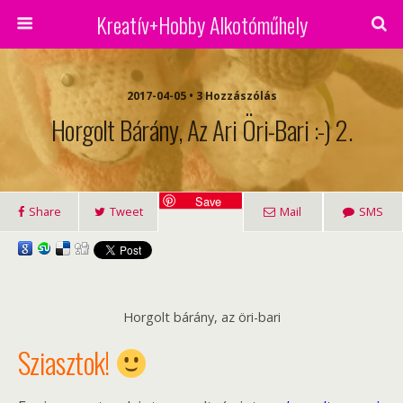
Kreatív+Hobby Alkotóműhely
2017-04-05 • 3 Hozzászólás
Horgolt Bárány, Az Ari Öri-Bari :-) 2.
Save
Share
Tweet
Mail
SMS
Horgolt bárány, az öri-bari
Sziasztok!