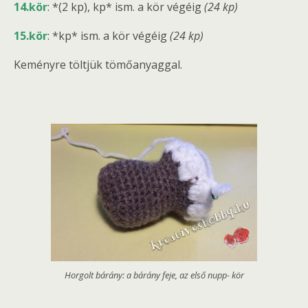
14.kör
: *(2 kp), kp* ism. a kör végéig
(24 kp)
15.kör
: *kp* ism. a kör végéig
(24 kp)
Keményre töltjük tömőanyaggal.
Horgolt bárány: a bárány feje, az első nupp- kör