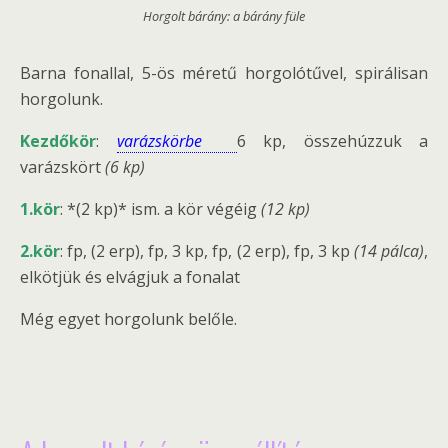
Horgolt bárány: a bárány füle
Barna fonallal, 5-ös méretű horgolótűvel, spirálisan
horgolunk.
Kezdőkör
:
varázskörbe
6 kp, összehúzzuk a
varázskört
(6 kp)
1.kör
: *(2 kp)* ism. a kör végéig
(12 kp)
2.kör
: fp, (2 erp), fp, 3 kp, fp, (2 erp), fp, 3 kp
(14 pálca)
,
elkötjük és elvágjuk a fonalat
Még egyet horgolunk belőle.