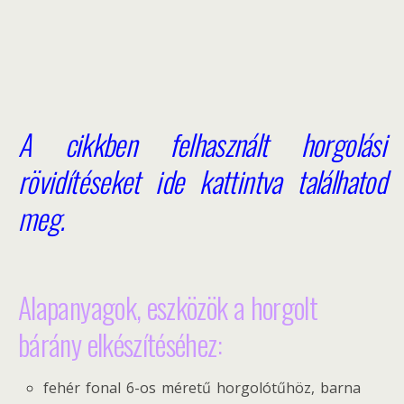
A cikkben felhasznált horgolási
rövidítéseket ide kattintva találhatod
meg.
Alapanyagok, eszközök a horgolt
bárány elkészítéséhez:
fehér fonal 6-os méretű horgolótűhöz, barna