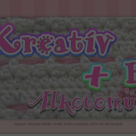
Ingyenes horgolás minták | kreatív hobby-technikák | jól bevált süti receptek