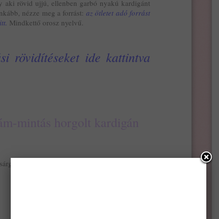
gy aki rövid ujjú, ellenben garbó nyakú kardigánt
inkább, nézze meg a forrást:
az ötletet adó forrást
tt.
Mindkettő orosz nyelvű.
i rövidítéseket ide kattintva
ám-mintás horgolt kardigán
 sárga, zöld és türkiz