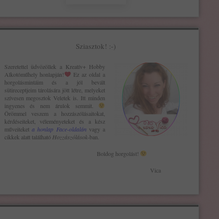
Sziasztok! :-)
Szeretettel üdvözöllek a Kreatív+ H
obby
Alkotóműhely
honlapján!
Ez az oldal a
horgolásmintáim és a jól bevált
sütireceptjeim tárolására jött létre, melyeket
szívesen megosztok Veletek is. Itt minden
ingyenes és nem árulok semmit.
Örömmel veszem a hozzászólásaitokat,
kérdéseiteket, véleményeteket és a kész
műveiteket
a honlap Face-oldalán
vagy a
cikkek alatt található
Hozzászólások
-ban.
Boldog horgolást!
Vica