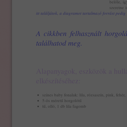
belőle, í
szeretne 
itt találjátok,
a diagramot tartalmazó forrást pedig i
A cikkben felhasznált horgolás
találhatod meg.
Alapanyagok, eszközök a hull
elkészítéséhez:
színes baby fonalak: lila, rózsaszín, pink, fehér,
5-ös méretű horgolótű
tű, olló, 1 db lila fagomb