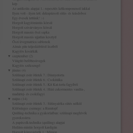
kép
Az antikolás alapjai 1.: repesztés kétkomponensű lakkal
Ilyen volt - ilyen lett: dekupázsolt sütis- és teásdoboz
Egy évesek lettünk! :-)
Horgolt kagylómintás körsál
Horgolt szivárványos körsál
Horgolt masnis őszi sapka
Horgolt masnis ujjatlan kesztyű
Őszi üvegmatrica sablonok
Almás pite teljeskiőrlésű lisztből
Kagylós kosárkák
▼
szeptember (2)
Világító befőttesüvegek
Kagylós szélcsengő
▼
június (4)
Szülinapi zsúr ötletek 7.: Dinnyetorta
Szülinapi zsúr ötletek 6.: Csokitálka
Szülinapi zsúr ötletek 5.: Kit Kat-torta fagyiból
Szülinapi zsúr ötletek 4.: Házi cukormentes vanília-,
madártej- és csokifagyi
▼
május (14)
Szülinapi zsúr ötletek 3.: Sütinyalóka sütés nélkül
Különleges csemege: a Rumtopf
Quilling-technika a gyakorlatban: szülinapi meghívók
gyerekzsúrra
A papírcsík-technika (quilling) alapjai
Hullám-mintás horgolt kardigán
Horgolt könyvjelzők 1.: Minion