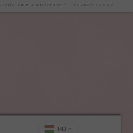
REATÍV+HOBBY ALKOTÓMŰHELY
A SZERZŐI JOGOKRÓL
HU