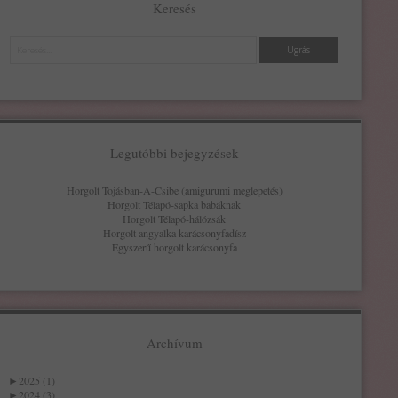
Keresés
Keresés
Legutóbbi bejegyzések
Horgolt Tojásban-A-Csibe (amigurumi meglepetés)
Horgolt Télapó-sapka babáknak
Horgolt Télapó-hálózsák
Horgolt angyalka karácsonyfadísz
Egyszerű horgolt karácsonyfa
Archívum
►
2025 (1)
►
2024 (3)