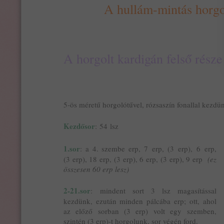
A hullám-mintás horgol
A horgolt kardigán felső része
5-ös méretű horgolótűvel, rózsaszín fonallal kezdü
Kezdősor
: 54 lsz
1.sor
: a 4. szembe erp, 7 erp, (3 erp), 6 erp,
(3 erp), 18 erp, (3 erp), 6 erp, (3 erp), 9 erp
(ez
összesen 60 erp lesz)
2-21.sor
: mindent sort 3 lsz magasítással
kezdünk, ezután minden pálcába erp; ott, ahol
az előző sorban (3 erp) volt egy szemben,
szintén (3 erp)-t horgolunk, sor végén ford.