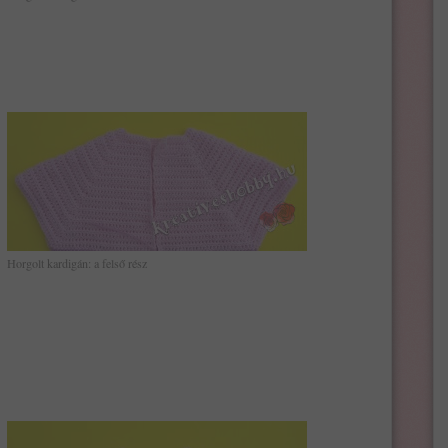
Horgolt kardigán: a felső rész