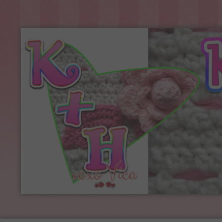
Kreatív+Hobby
Alkotóműhely