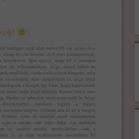
ztok!
olt kardigán mell alatt mérve 85 cm széles és a
az aljáig 65 cm hosszú. A 6 éves kislányomnak,
k készítettem. Igaz ugyan, hogy kb 2 számmal
lett, de beleszámoltam, hogy ősszel bélést és
arrok majd bele. Amikor elkezdtem horgolni, még
k tavaszodott, nem számítottam rá, hogy ilyen
felmelegszik a levegő, így lehet, hogy legközelebb
sak ősszel tudja majd felvenni. Kinőni biztos nem
ig. Ezeket az adatokat azért írtam csak le, hogy
n következtetni, mekkora legyen a méret.
 szerintem nagyon vidáman néz ki ez a horgolt
! Feltűnő színe és mintája miatt mindenkinek
rajta a szeme, aki látja. Elég sok mindent
ttam az eredeti mintán, pontosabban csak a
intát és az alap szabásmintát használtam fel