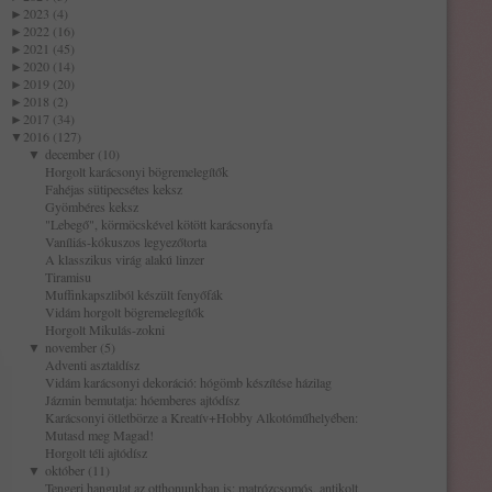
►
2023 (4)
►
2022 (16)
►
2021 (45)
►
2020 (14)
►
2019 (20)
►
2018 (2)
►
2017 (34)
▼
2016 (127)
▼
december (10)
Horgolt karácsonyi bögremelegítők
Fahéjas sütipecsétes keksz
Gyömbéres keksz
"Lebegő", körmöcskével kötött karácsonyfa
Vaníliás-kókuszos legyezőtorta
A klasszikus virág alakú linzer
Tiramisu
Muffinkapszliból készült fenyőfák
Vidám horgolt bögremelegítők
Horgolt Mikulás-zokni
▼
november (5)
Adventi asztaldísz
Vidám karácsonyi dekoráció: hógömb készítése házilag
Jázmin bemutatja: hóemberes ajtódísz
Karácsonyi ötletbörze a Kreatív+Hobby Alkotóműhelyében:
Mutasd meg Magad!
Horgolt téli ajtódísz
▼
október (11)
Tengeri hangulat az otthonunkban is: matrózcsomós, antikolt