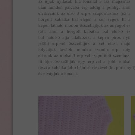
az ujjak nyílását: lila fonallal 3 lsz magasítás
után minden pálcába erp addig a pontig, ahol
elérkezünk az első 3 erp-s szaporításhoz (ez a
horgolt kabátka bal elején a sor vége). Itt a
képen látható módon összehajtjuk az anyagot és
(ott, ahol a horgolt kabátka bal elülső és
bal hátulsó alja találkozik, a képen piros nyíl
jelöli) erp-vel összeöltjük a két részt, majd
folytatjuk tovább: minden szembe erp, míg
elérünk az utolsó 3 erp-vel szaporított szemhez.
Itt újra összeöltjük egy erp-vel a jobb elülső
részt a kabátka jobb hátulsó részével (ld. piros ny
és elvágjuk a fonalat.