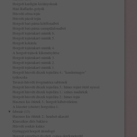
Horgolt kardigán kislányoknak
Házi Raffaello-golyók
Húsvéti cérna-tojás
Húsvéti pácolt tojás
Horgolt bari-párna kötőfonalból
Horgolt bari-párna szempillafonalból
Horgolt tojástakaró minták 6.
Horgolt tojástakaró minták 5.
Horgolt kokárda
Horgolt tojástakaró minták 4.
A horgolt tojások kikeményítése
Horgolt tojástakaró minták 3.
Horgolt tojástakaró minták 2.
Horgolt tojástakaró minták 1.
Horgolt húsvéti díszek tojásfára 4.: "kendermagos"
tyúkocska
Tavaszi-húsvéti üvegmatrica sablonok
Horgolt húsvéti díszek tojásfára 3.: hímes tojást ölelő nyuszi
Horgolt húsvéti díszek tojásfára 1.: színes madárkák
Horgolt húsvéti díszek tojásfára 2.: hímes tojás
Hasznos kis ötletek 3.: horgolt kábelvédelem
A klaszter (cluster) horgolása 1.
▼
február (13)
Hasznos kis ötletek 2.: headset-akasztó
Klasszikus diós baklava
Húsvéti sonkás kalács
Gyönggyel horgolt álomfogó
Horgolt szegéllyel díszített, csinos derékmelegítő