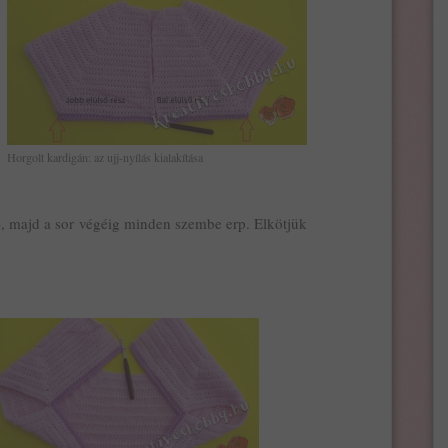
Horgolt kardigán: az ujj-nyílás kialakítása
íl), majd a sor végéig minden szembe erp. Elkötjük