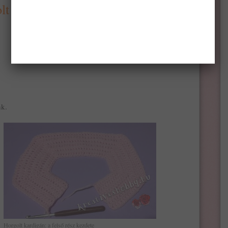
t kabátka elkészítése
nk.
Horgolt kardigán: a felső rész kezdete