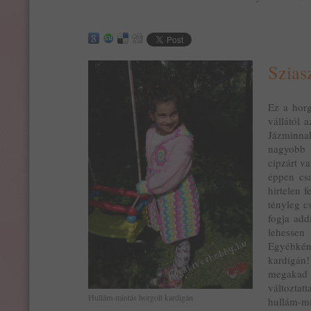
Szias
Ez a horg
vállától 
Jázminna
nagyobb 
cipzárt v
éppen csa
hirtelen 
tényleg c
fogja add
lehesse
Egyébként
kardigán
megakad 
változta
Hullám-mintás horgolt kardigán
hullám-m