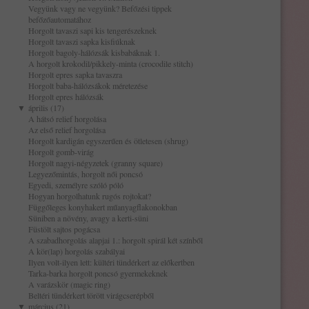
Vegyünk vagy ne vegyünk? Befőzési tippek
befőzőautomatához
Horgolt tavaszi sapi kis tengerészeknek
Horgolt tavaszi sapka kisfiúknak
Horgolt bagoly-hálózsák kisbabáknak 1.
A horgolt krokodil/pikkely-minta (crocodile stitch)
Horgolt epres sapka tavaszra
Horgolt baba-hálózsákok méretezése
Horgolt epres hálózsák
▼
április (17)
A hátsó relief horgolása
Az első relief horgolása
Horgolt kardigán egyszerűen és ötletesen (shrug)
Horgolt gomb-virág
Horgolt nagyi-négyzetek (granny square)
Legyezőmintás, horgolt női poncsó
Egyedi, személyre szóló póló
Hogyan horgolhatunk rugós rojtokat?
Függőleges konyhakert műanyagflakonokban
Süniben a növény, avagy a kerti-süni
Füstölt sajtos pogácsa
A szabadhorgolás alapjai 1.: horgolt spirál két színből
A kör(lap) horgolás szabályai
Ilyen volt-ilyen lett: kültéri tündérkert az előkertben
Tarka-barka horgolt poncsó gyermekeknek
A varázskör (magic ring)
Beltéri tündérkert törött virágcserépből
▼
március (21)