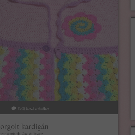
Szólj hozzá a témához
orgolt kardigán
orgolásminták
,
Ősz
, és
Tavasz