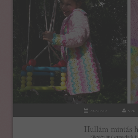
2026-08-08
Vica
Hullám-mintás h
Közzétéve itt:
Gyermekeknek
,
H