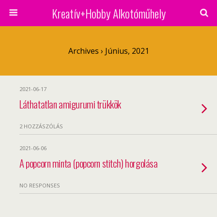
Kreatív+Hobby Alkotóműhely
Archives › Június, 2021
2021-06-17
Láthatatlan amigurumi trükkök
2 HOZZÁSZÓLÁS
2021-06-06
A popcorn minta (popcorn stitch) horgolása
NO RESPONSES