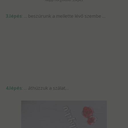
3.lépés
: … beszúrunk a mellette lévő szembe …
4.lépés
: … áthúzzuk a szálat…