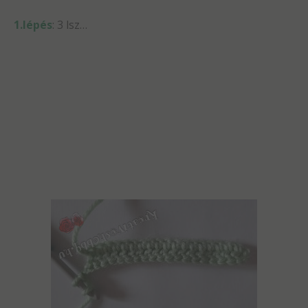
1.lépés
: 3 lsz…