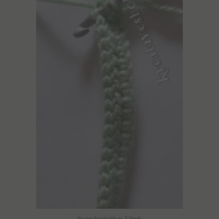
Nupp horgolása: 3.lépés