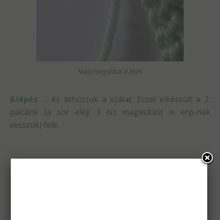
Nupp horgolása: 6.lépés
6.lépés
: … és áthúzzuk a szálat. Ezzel elkészült a 2.
pálcánk (a sor eleji 3 lsz magasítást is erp-nak
vesszük) fele.