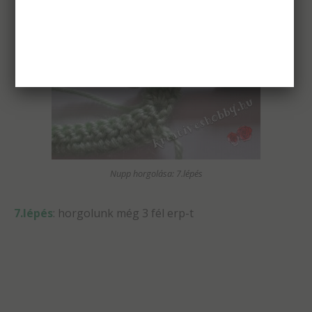
Nupp horgolása: 7.lépés
7.lépés
: horgolunk még 3 fél erp-t