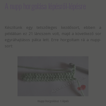
A nupp horgolása lépésről-lépésre
Készítünk egy tetszőleges kezdősort, ebben a
példában ez 21 láncszem volt, majd a következő sor
egyráhajtásos pálca lett. Erre horgoltam rá a nupp-
sort:
Nupp horgolása: 1.lépés