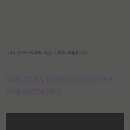
… és következhet egy újabb nupp-sor.
Végül itt egy nagyon jó (angol nyelvű)
videó segítségként: