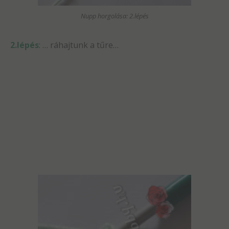
Nupp horgolása: 2.lépés
2.lépés
: … ráhajtunk a tűre…