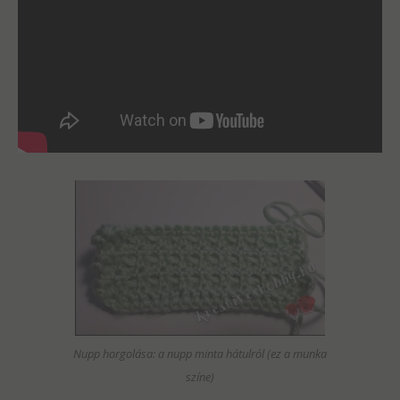
Nupp horgolása: a nupp minta hátulról (ez a munka
színe)