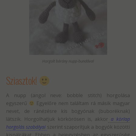
Horgolt bárány nupp-bundával
Sziasztok!
A nupp (angol neve: bobble stitch) horgolása
egyszerű
Egyelőre nem találtam rá másik magyar
nevet, de ránézésre kis bogyónak (buboréknak)
látszik. Horgolhatjuk körkörösen is, akkor
a körlap
horgolás szabályai
szerint szaporítjuk a bogyók közötti
kispálcákat. Ebben a bejegyzésben az egyszerűség