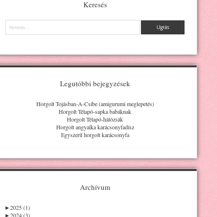
Keresés
Keresés
Legutóbbi bejegyzések
Horgolt Tojásban-A-Csibe (amigurumi meglepetés)
Horgolt Télapó-sapka babáknak
Horgolt Télapó-hálózsák
Horgolt angyalka karácsonyfadísz
Egyszerű horgolt karácsonyfa
Archívum
►
2025 (1)
►
2024 (3)