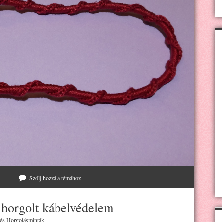
Szólj hozzá a témához
: horgolt kábelvédelem
 és
Horgolásminták