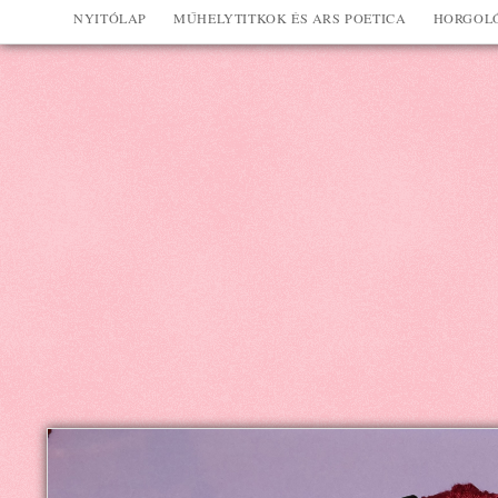
NYITÓLAP
MŰHELYTITKOK ÉS ARS POETICA
HORGOLÓ