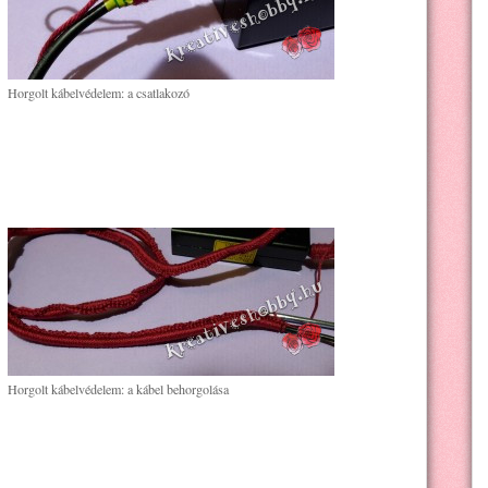
Horgolt kábelvédelem: a csatlakozó
Horgolt kábelvédelem: a kábel behorgolása