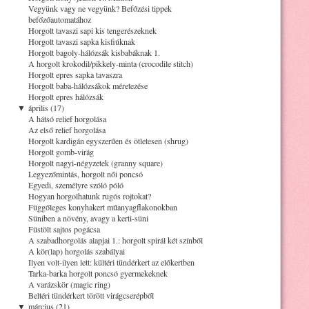
Vegyünk vagy ne vegyünk? Befőzési tippek
befőzőautomatához
Horgolt tavaszi sapi kis tengerészeknek
Horgolt tavaszi sapka kisfiúknak
Horgolt bagoly-hálózsák kisbabáknak 1.
A horgolt krokodil/pikkely-minta (crocodile stitch)
Horgolt epres sapka tavaszra
Horgolt baba-hálózsákok méretezése
Horgolt epres hálózsák
▼
április (17)
A hátsó relief horgolása
Az első relief horgolása
Horgolt kardigán egyszerűen és ötletesen (shrug)
Horgolt gomb-virág
Horgolt nagyi-négyzetek (granny square)
Legyezőmintás, horgolt női poncsó
Egyedi, személyre szóló póló
Hogyan horgolhatunk rugós rojtokat?
Függőleges konyhakert műanyagflakonokban
Süniben a növény, avagy a kerti-süni
Füstölt sajtos pogácsa
A szabadhorgolás alapjai 1.: horgolt spirál két színből
A kör(lap) horgolás szabályai
Ilyen volt-ilyen lett: kültéri tündérkert az előkertben
Tarka-barka horgolt poncsó gyermekeknek
A varázskör (magic ring)
Beltéri tündérkert törött virágcserépből
▼
március (21)