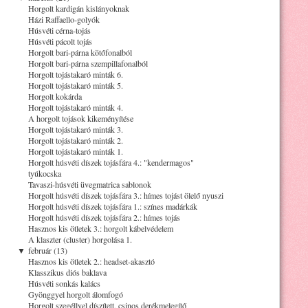
Horgolt kardigán kislányoknak
Házi Raffaello-golyók
Húsvéti cérna-tojás
Húsvéti pácolt tojás
Horgolt bari-párna kötőfonalból
Horgolt bari-párna szempillafonalból
Horgolt tojástakaró minták 6.
Horgolt tojástakaró minták 5.
Horgolt kokárda
Horgolt tojástakaró minták 4.
A horgolt tojások kikeményítése
Horgolt tojástakaró minták 3.
Horgolt tojástakaró minták 2.
Horgolt tojástakaró minták 1.
Horgolt húsvéti díszek tojásfára 4.: "kendermagos"
tyúkocska
Tavaszi-húsvéti üvegmatrica sablonok
Horgolt húsvéti díszek tojásfára 3.: hímes tojást ölelő nyuszi
Horgolt húsvéti díszek tojásfára 1.: színes madárkák
Horgolt húsvéti díszek tojásfára 2.: hímes tojás
Hasznos kis ötletek 3.: horgolt kábelvédelem
A klaszter (cluster) horgolása 1.
▼
február (13)
Hasznos kis ötletek 2.: headset-akasztó
Klasszikus diós baklava
Húsvéti sonkás kalács
Gyönggyel horgolt álomfogó
Horgolt szegéllyel díszített, csinos derékmelegítő