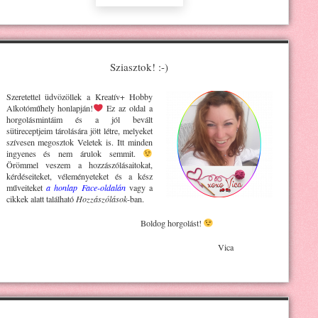
Sziasztok! :-)
Szeretettel üdvözöllek a Kreatív+ H
obby
Alkotóműhely
honlapján!
Ez az oldal a
horgolásmintáim és a jól bevált
sütireceptjeim tárolására jött létre, melyeket
szívesen megosztok Veletek is. Itt minden
ingyenes és nem árulok semmit.
Örömmel veszem a hozzászólásaitokat,
kérdéseiteket, véleményeteket és a kész
műveiteket
a honlap Face-oldalán
vagy a
cikkek alatt található
Hozzászólások
-ban.
Boldog horgolást!
Vica