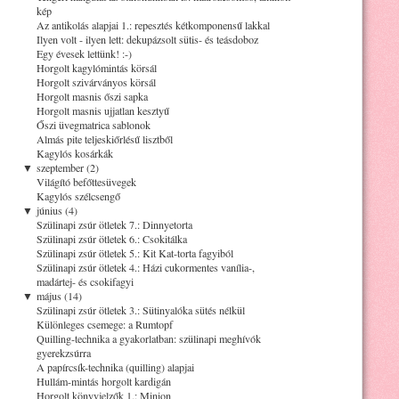
kép
Az antikolás alapjai 1.: repesztés kétkomponensű lakkal
Ilyen volt - ilyen lett: dekupázsolt sütis- és teásdoboz
Egy évesek lettünk! :-)
Horgolt kagylómintás körsál
Horgolt szivárványos körsál
Horgolt masnis őszi sapka
Horgolt masnis ujjatlan kesztyű
Őszi üvegmatrica sablonok
Almás pite teljeskiőrlésű lisztből
Kagylós kosárkák
▼
szeptember (2)
Világító befőttesüvegek
Kagylós szélcsengő
▼
június (4)
Szülinapi zsúr ötletek 7.: Dinnyetorta
Szülinapi zsúr ötletek 6.: Csokitálka
Szülinapi zsúr ötletek 5.: Kit Kat-torta fagyiból
Szülinapi zsúr ötletek 4.: Házi cukormentes vanília-,
madártej- és csokifagyi
▼
május (14)
Szülinapi zsúr ötletek 3.: Sütinyalóka sütés nélkül
Különleges csemege: a Rumtopf
Quilling-technika a gyakorlatban: szülinapi meghívók
gyerekzsúrra
A papírcsík-technika (quilling) alapjai
Hullám-mintás horgolt kardigán
Horgolt könyvjelzők 1.: Minion