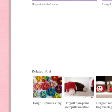
Horgolt kábelvédelem
Horgolt
Related Post
Horgolt spirális virág
Horgolt bari-párna
Horgolt ka
szempillafonalból
bögremeleg