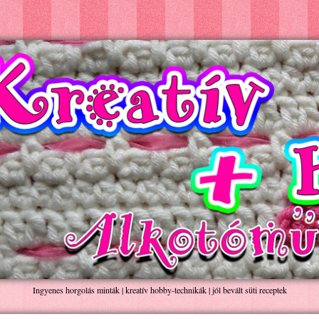
Ingyenes horgolás minták | kreatív hobby-technikák | jól bevált süti receptek