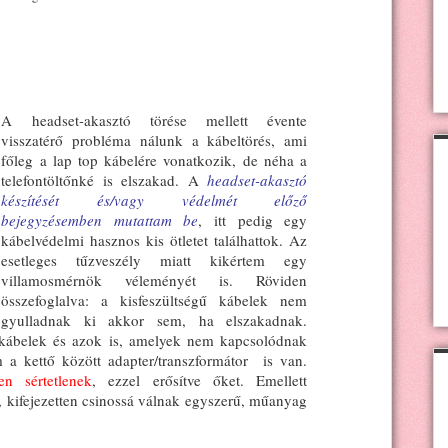
A headset-akasztó törése mellett évente
visszatérő probléma nálunk a kábeltörés, ami
főleg a lap top kábelére vonatkozik, de néha a
telefontöltőnké is elszakad. A
headset-akasztó
készítését és/vagy védelmét előző
bejegyzésemben mutattam be
, itt pedig egy
kábelvédelmi hasznos kis ötletet találhattok. Az
esetleges tűzveszély miatt kikértem egy
villamosmérnök véleményét is. Röviden
összefoglalva: a kisfeszültségű kábelek nem
gyulladnak ki akkor sem, ha elszakadnak.
 kábelek és azok is, amelyek nem kapcsolódnak
 a kettő között adapter/transzformátor is van.
n sértetlenek
, ezzel erősítve őket. Emellett
 kifejezetten csinossá válnak egyszerű, műanyag