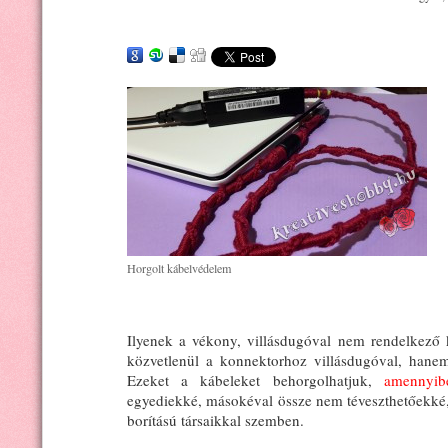
Horgolt kábelvédelem
Ilyenek a vékony, villásdugóval nem rendelkező
közvetlenül a konnektorhoz villásdugóval, hanem
Ezeket a kábeleket behorgolhatjuk,
amennyibe
egyediekké, másokéval össze nem téveszthetőekké,
borítású társaikkal szemben.