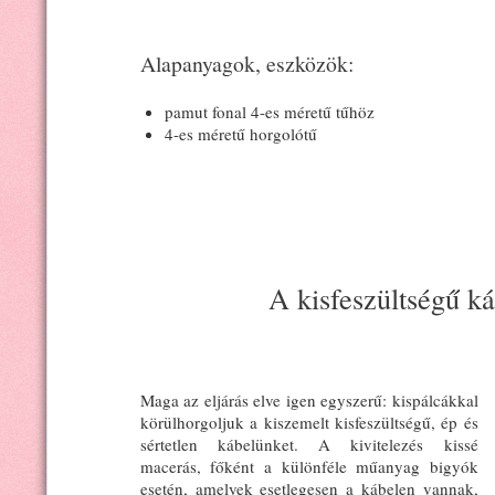
Alapanyagok, eszközök:
pamut fonal 4-es méretű tűhöz
4-es méretű horgolótű
A kisfeszültségű k
Maga az eljárás elve igen egyszerű: kispálcákkal
körülhorgoljuk a kiszemelt kisfeszültségű, ép és
sértetlen kábelünket. A kivitelezés kissé
macerás, főként a különféle műanyag bigyók
esetén, amelyek esetlegesen a kábelen vannak,