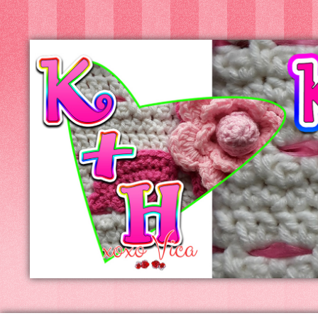
Kreatív+Hobby
Alkotóműhely