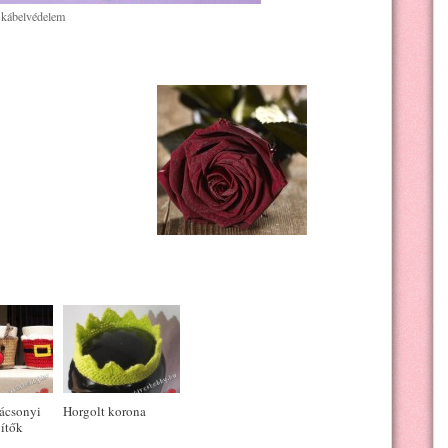
 kábelvédelem
rácsonyi
Horgolt korona
ítők