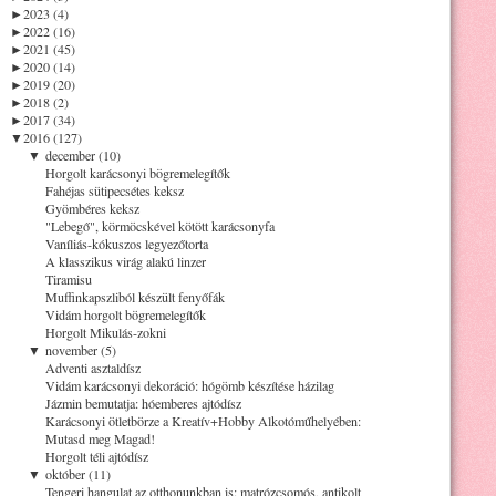
►
2023 (4)
►
2022 (16)
►
2021 (45)
►
2020 (14)
►
2019 (20)
►
2018 (2)
►
2017 (34)
▼
2016 (127)
▼
december (10)
Horgolt karácsonyi bögremelegítők
Fahéjas sütipecsétes keksz
Gyömbéres keksz
"Lebegő", körmöcskével kötött karácsonyfa
Vaníliás-kókuszos legyezőtorta
A klasszikus virág alakú linzer
Tiramisu
Muffinkapszliból készült fenyőfák
Vidám horgolt bögremelegítők
Horgolt Mikulás-zokni
▼
november (5)
Adventi asztaldísz
Vidám karácsonyi dekoráció: hógömb készítése házilag
Jázmin bemutatja: hóemberes ajtódísz
Karácsonyi ötletbörze a Kreatív+Hobby Alkotóműhelyében:
Mutasd meg Magad!
Horgolt téli ajtódísz
▼
október (11)
Tengeri hangulat az otthonunkban is: matrózcsomós, antikolt