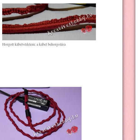
Horgolt kábelvédelem: a kábel behorgolása