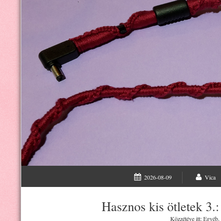
2026-08-09
Vica
Hasznos kis ötletek 3.
Közzétéve itt:
Egyéb
,