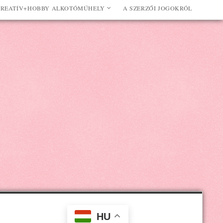
REATÍV+HOBBY ALKOTÓMŰHELY
A SZERZŐI JOGOKRÓL
HU