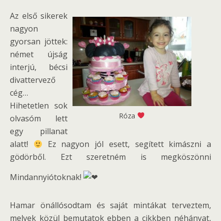
Az első sikerek
nagyon
gyorsan jöttek:
német újság
interjú, bécsi
divattervező
cég…
Hihetetlen sok
Róza
olvasóm lett
egy pillanat
alatt!
Ez nagyon jól esett, segített kimászni a
gödörből. Ezt szeretném is megköszönni
Mindannyiótoknak!
Hamar önállósodtam és saját mintákat terveztem,
melyek közül bemutatok ebben a cikkben néhányat,