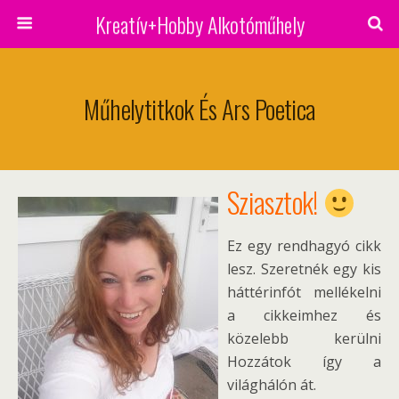
Kreatív+Hobby Alkotóműhely
Műhelytitkok És Ars Poetica
Sziasztok!
Ez egy rendhagyó cikk
lesz. Szeretnék egy kis
háttérinfót mellékelni
a cikkeimhez és
közelebb kerülni
Hozzátok így a
világhálón át.