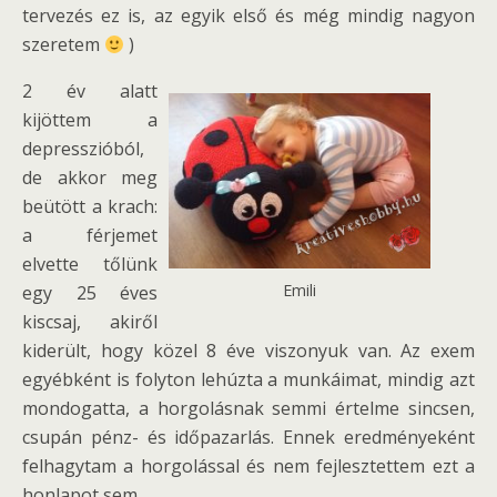
tervezés ez is, az egyik első és még mindig nagyon
szeretem
)
2 év alatt
kijöttem a
depresszióból,
de akkor meg
beütött a krach:
a férjemet
elvette tőlünk
Emili
egy 25 éves
kiscsaj, akiről
kiderült, hogy közel 8 éve viszonyuk van. Az exem
egyébként is folyton lehúzta a munkáimat, mindig azt
mondogatta, a horgolásnak semmi értelme sincsen,
csupán pénz- és időpazarlás. Ennek eredményeként
felhagytam a horgolással és nem fejlesztettem ezt a
honlapot sem.