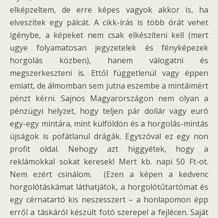
elképzeltem, de erre képes vagyok akkor is, ha
elveszítek egy pálcát. A cikk-írás is több órát vehet
igénybe, a képeket nem csak elkészíteni kell (mert
ugye folyamatosan jegyzetelek és fényképezek
horgolás közben), hanem válogatni és
megszerkeszteni is. Ettől függetlenül vagy éppen
emiatt, de álmomban sem jutna eszembe a mintáimért
pénzt kérni. Sajnos Magyarországon nem olyan a
pénzügyi helyzet, hogy teljen pár dollár vagy euró
egy-egy mintára, mint külföldön és a horgolás-mintás
újságok is pofátlanul drágák. Egyszóval ez egy non
profit oldal. Nehogy azt higgyétek, hogy a
reklámokkal sokat keresek! Mert kb. napi 50 Ft-ot.
Nem ezért csinálom. (Ezen a képen a kedvenc
horgolótáskámat láthatjátok, a horgolótűtartómat és
egy cérnatartó kis neszesszert – a honlapomon épp
erről a táskáról készült fotó szerepel a fejlécen. Saját