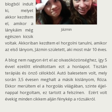
blogból indult
ki, melyet
akkor kezdtem
el, amikor a
Jázmin
lánykáim még
egészen kicsik
voltak. Akkoriban kezdtem el horgolni tanulni, amikor
az első lányom, Jázmin született, aki most már 10 éves.
A blog nem nagyon ért el az olvasóközönséghez, így 5
évvel ezelőtt elindítottam ezt a honlapot. Tisztán
terápiás és önző célokból. Autó balesetem volt, mely
során 3,5 évesen meghalt a másik kislányom, Róza.
Ekkor merültem el a horgolás világában, szinte éjjel-
nappal horgoltam, ez tartott a felszínen. Ezért volt
évekig minden cikkem alján fénykép a rózsákról.