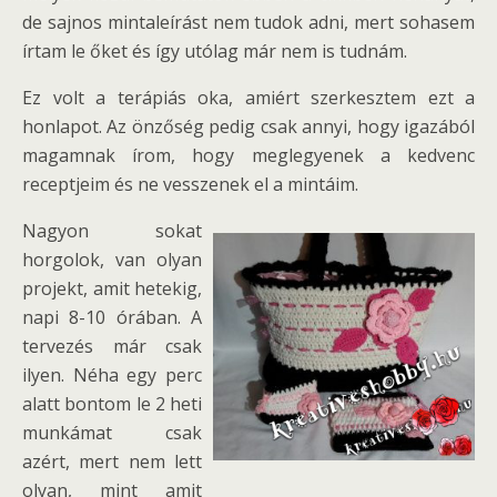
de sajnos mintaleírást nem tudok adni, mert sohasem
írtam le őket és így utólag már nem is tudnám.
Ez volt a terápiás oka, amiért szerkesztem ezt a
honlapot. Az önzőség pedig csak annyi, hogy igazából
magamnak írom, hogy meglegyenek a kedvenc
receptjeim és ne vesszenek el a mintáim.
Nagyon sokat
horgolok, van olyan
projekt, amit hetekig,
napi 8-10 órában. A
tervezés már csak
ilyen. Néha egy perc
alatt bontom le 2 heti
munkámat csak
azért, mert nem lett
olyan, mint amit