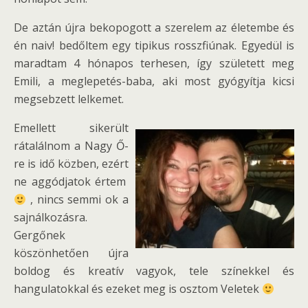
De aztán újra bekopogott a szerelem az életembe és
én naiv! bedőltem egy tipikus rosszfiúnak. Egyedül is
maradtam 4 hónapos terhesen, így született meg
Emili, a meglepetés-baba, aki most gyógyítja kicsi
megsebzett lelkemet.
Emellett sikerült
rátalálnom a Nagy Ő-
re is idő közben, ezért
ne aggódjatok értem
, nincs semmi ok a
sajnálkozásra.
Gergőnek
köszönhetően újra
boldog és kreatív vagyok, tele színekkel és
hangulatokkal és ezeket meg is osztom Veletek