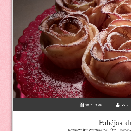
2026-08-09
Vica
Fahéjas a
Közzétéve itt:
Gyermekeknek
,
Ősz
,
Süteménye