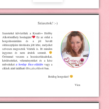
Sziasztok! :-)
Szeretettel üdvözöllek a Kreatív+ H
obby
Alkotóműhely
honlapján!
Ez az oldal a
horgolásmintáim és a jól bevált
sütireceptjeim tárolására jött létre, melyeket
szívesen megosztok Veletek is. Itt minden
ingyenes és nem árulok semmit.
Örömmel veszem a hozzászólásaitokat,
kérdéseiteket, véleményeteket és a kész
műveiteket
a honlap Face-oldalán
vagy a
cikkek alatt található
Hozzászólások
-ban.
Boldog horgolást!
Vica