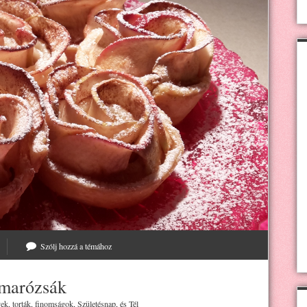
Szólj hozzá a témához
lmarózsák
k, torták, finomságok
,
Születésnap
, és
Tél