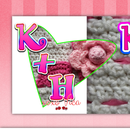
Kreatív+Hobby
Alkotóműhely