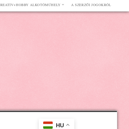
REATÍV+HOBBY ALKOTÓMŰHELY
A SZERZŐI JOGOKRÓL
HU