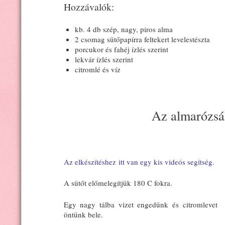
Hozzávalók:
kb. 4 db szép, nagy, piros alma
2 csomag sütőpapírra feltekert levelestészta
porcukor és fahéj ízlés szerint
lekvár ízlés szerint
citromlé és víz
Az almarózsák
Az elkészítéshez itt van egy kis videós segítség.
A sütőt előmelegítjük 180 C fokra.
Egy nagy tálba vizet engedünk és citromlevet
öntünk bele.