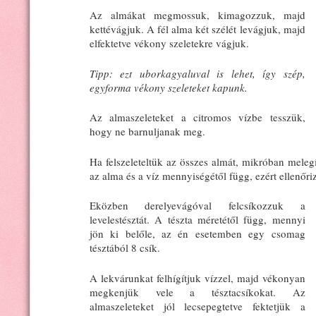
Az almákat megmossuk, kimagozzuk, majd
kettévágjuk. A fél alma két szélét levágjuk, majd
elfektetve vékony szeletekre vágjuk.
Tipp: ezt uborkagyaluval is lehet, így szép,
egyforma vékony szeleteket kapunk.
Az almaszeleteket a citromos vízbe tesszük,
hogy ne barnuljanak meg.
Ha felszeleteltük az összes almát, mikróban meleg
az alma és a víz mennyiségétől függ, ezért ellenőri
Eközben derelyevágóval felcsíkozzuk a
levelestésztát. A tészta méretétől függ, mennyi
jön ki belőle, az én esetemben egy csomag
tésztából 8 csík.
A lekvárunkat felhígítjuk vízzel, majd vékonyan
megkenjük vele a tésztacsíkokat. Az
almaszeleteket jól lecsepegtetve fektetjük a