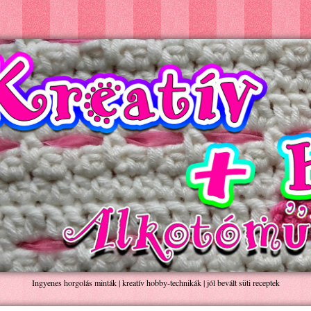
Ingyenes horgolás minták | kreatív hobby-technikák | jól bevált süti receptek