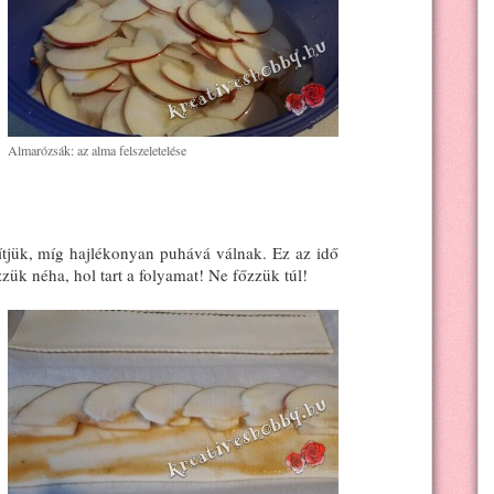
Almarózsák: az alma felszeletelése
ítjük, míg hajlékonyan puhává válnak. Ez az idő
zzük néha, hol tart a folyamat! Ne főzzük túl!