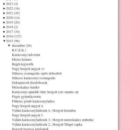
►
2023 (4)
►
2022 (16)
►
2021 (45)
►
2020 (14)
►
2019 (20)
►
2018 (2)
►
2017 (34)
►
2016 (127)
▼
2015 (96)
▼
december (26)
B.Ú.É.K.!
Karácsonyi üdvözlet
Mézes krémes
Bejgli-legyezők
Nagy horgolt angyal +1
Stílusos csomagolás cipős dobozból
Stílusos karácsonyi csomagolás
Dekupázsolt díszdobozok
Mézeskalács-házikó
Karácsonyi ajándék ötlet: horgolt szív-mintás sál
Fügés gyümölcstorta
Flitteres gömb karácsonyfadísz
Nagy horgolt angyal 4.
Vidám karácsonyfadíszek 4.: Horgolt hóember
Nagy horgolt angyal 3.
Vidám karácsonyfadíszek 3.: Horgolt mézeskalács emberke
Vidám karácsonyfadíszek 2.: Horgolt Télapó-sapka
Horgolt baglyos telefontok