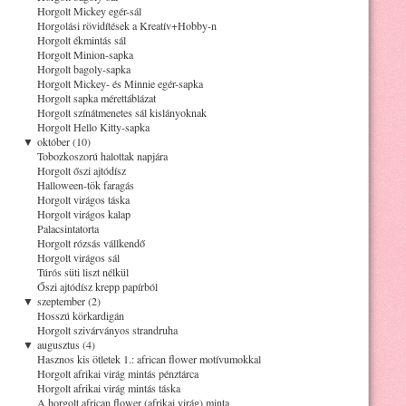
Horgolt Mickey egér-sál
Horgolási rövidítések a Kreatív+Hobby-n
Horgolt ékmintás sál
Horgolt Minion-sapka
Horgolt bagoly-sapka
Horgolt Mickey- és Minnie egér-sapka
Horgolt sapka mérettáblázat
Horgolt színátmenetes sál kislányoknak
Horgolt Hello Kitty-sapka
▼
október (10)
Tobozkoszorú halottak napjára
Horgolt őszi ajtódísz
Halloween-tök faragás
Horgolt virágos táska
Horgolt virágos kalap
Palacsintatorta
Horgolt rózsás vállkendő
Horgolt virágos sál
Túrós süti liszt nélkül
Őszi ajtódísz krepp papírból
▼
szeptember (2)
Hosszú körkardigán
Horgolt szivárványos strandruha
▼
augusztus (4)
Hasznos kis ötletek 1.: african flower motívumokkal
Horgolt afrikai virág mintás pénztárca
Horgolt afrikai virág mintás táska
A horgolt african flower (afrikai virág) minta