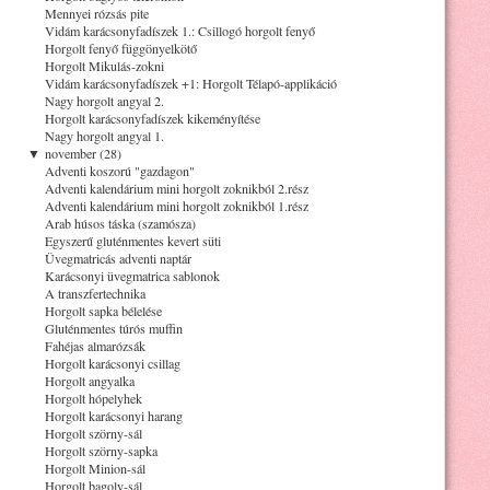
Mennyei rózsás pite
Vidám karácsonyfadíszek 1.: Csillogó horgolt fenyő
Horgolt fenyő függönyelkötő
Horgolt Mikulás-zokni
Vidám karácsonyfadíszek +1: Horgolt Télapó-applikáció
Nagy horgolt angyal 2.
Horgolt karácsonyfadíszek kikeményítése
Nagy horgolt angyal 1.
▼
november (28)
Adventi koszorú "gazdagon"
Adventi kalendárium mini horgolt zoknikból 2.rész
Adventi kalendárium mini horgolt zoknikból 1.rész
Arab húsos táska (szamósza)
Egyszerű gluténmentes kevert süti
Üvegmatricás adventi naptár
Karácsonyi üvegmatrica sablonok
A transzfertechnika
Horgolt sapka bélelése
Gluténmentes túrós muffin
Fahéjas almarózsák
Horgolt karácsonyi csillag
Horgolt angyalka
Horgolt hópelyhek
Horgolt karácsonyi harang
Horgolt szörny-sál
Horgolt szörny-sapka
Horgolt Minion-sál
Horgolt bagoly-sál