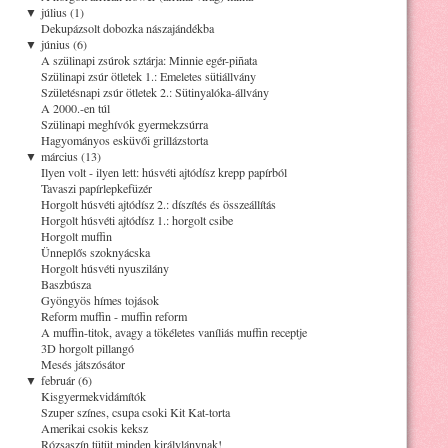
▼
július (1)
Dekupázsolt dobozka nászajándékba
▼
június (6)
A szülinapi zsúrok sztárja: Minnie egér-piñata
Szülinapi zsúr ötletek 1.: Emeletes sütiállvány
Születésnapi zsúr ötletek 2.: Sütinyalóka-állvány
A 2000.-en túl
Szülinapi meghívók gyermekzsúrra
Hagyományos esküvői grillázstorta
▼
március (13)
Ilyen volt - ilyen lett: húsvéti ajtódísz krepp papírból
Tavaszi papírlepkefüzér
Horgolt húsvéti ajtódísz 2.: díszítés és összeállítás
Horgolt húsvéti ajtódísz 1.: horgolt csibe
Horgolt muffin
Ünneplős szoknyácska
Horgolt húsvéti nyuszilány
Baszbúsza
Gyöngyös hímes tojások
Reform muffin - muffin reform
A muffin-titok, avagy a tökéletes vaníliás muffin receptje
3D horgolt pillangó
Mesés játszósátor
▼
február (6)
Kisgyermekvidámítók
Szuper színes, csupa csoki Kit Kat-torta
Amerikai csokis keksz
Rózsaszín tütüt minden királylánynak!