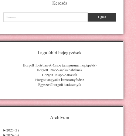
Keresés
Keresés
Legutóbbi bejegyzések
Horgolt Tojásban-A-Csibe (amigurumi meglepetés)
Horgolt Télapó-sapka babáknak
Horgolt Télapó-hálózsák
Horgolt angyalka karácsonyfadísz
Egyszerű horgolt karácsonyfa
Archívum
►
2025 (1)
►
2024 (3)