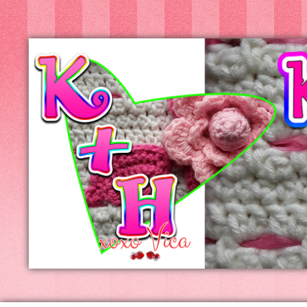
Kreatív+Hobby
Alkotóműhely