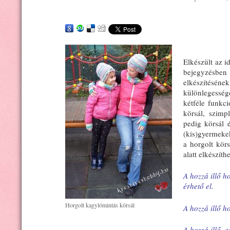
Elkészült az i
bejegyzés
elkészítésé
különlegesség
kétféle funkc
körsál, szimp
pedig körsál 
(kis)gyermekek
a horgolt kör
alatt elkészíth
A hozzá illő ho
érhető el.
Horgolt kagylómintás körsál
A hozzá illő h
A hozzá illő, 