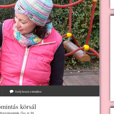
Szólj hozzá a témához
mintás körsál
Horgolásminták
,
Ősz
, és
Tél