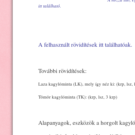
itt található.
A felhasznált rövidítések itt találhatóak.
További rövidítések:
Laza kagylóminta (LK), mely így néz ki: (krp, lsz, k
Tömör kagylóminta (TK): (krp, lsz, 3 krp)
Alapanyagok, eszközök a horgolt kagyló