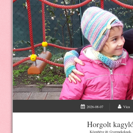
2026-08-07
Vica
Horgolt kagyló
Közzétéve itt:
Gyermekeknek
,