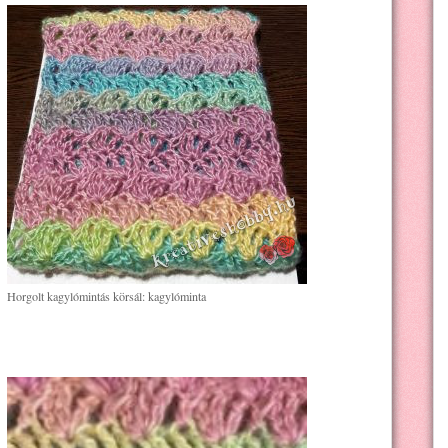
Horgolt kagylómintás körsál: kagylóminta