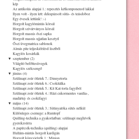
kép
Az antikolás alapjai 1.: repesztés kétkomponensű lakkal
Ilyen volt - ilyen lett: dekupázsolt sütis- és teásdoboz
Egy évesek lettünk! :-)
Horgolt kagylómintás körsál
Horgolt szivárványos körsál
Horgolt masnis őszi sapka
Horgolt masnis ujjatlan kesztyű
Őszi üvegmatrica sablonok
Almás pite teljeskiőrlésű lisztből
Kagylós kosárkák
▼
szeptember (2)
Világító befőttesüvegek
Kagylós szélcsengő
▼
június (4)
Szülinapi zsúr ötletek 7.: Dinnyetorta
Szülinapi zsúr ötletek 6.: Csokitálka
Szülinapi zsúr ötletek 5.: Kit Kat-torta fagyiból
Szülinapi zsúr ötletek 4.: Házi cukormentes vanília-,
madártej- és csokifagyi
▼
május (14)
Szülinapi zsúr ötletek 3.: Sütinyalóka sütés nélkül
Különleges csemege: a Rumtopf
Quilling-technika a gyakorlatban: szülinapi meghívók
gyerekzsúrra
A papírcsík-technika (quilling) alapjai
Hullám-mintás horgolt kardigán
Horgolt könyvjelzők 1.: Minion