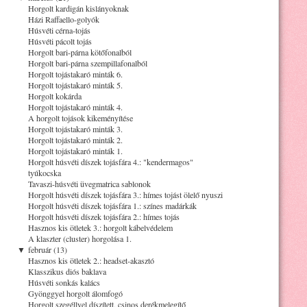
Horgolt kardigán kislányoknak
Házi Raffaello-golyók
Húsvéti cérna-tojás
Húsvéti pácolt tojás
Horgolt bari-párna kötőfonalból
Horgolt bari-párna szempillafonalból
Horgolt tojástakaró minták 6.
Horgolt tojástakaró minták 5.
Horgolt kokárda
Horgolt tojástakaró minták 4.
A horgolt tojások kikeményítése
Horgolt tojástakaró minták 3.
Horgolt tojástakaró minták 2.
Horgolt tojástakaró minták 1.
Horgolt húsvéti díszek tojásfára 4.: "kendermagos"
tyúkocska
Tavaszi-húsvéti üvegmatrica sablonok
Horgolt húsvéti díszek tojásfára 3.: hímes tojást ölelő nyuszi
Horgolt húsvéti díszek tojásfára 1.: színes madárkák
Horgolt húsvéti díszek tojásfára 2.: hímes tojás
Hasznos kis ötletek 3.: horgolt kábelvédelem
A klaszter (cluster) horgolása 1.
▼
február (13)
Hasznos kis ötletek 2.: headset-akasztó
Klasszikus diós baklava
Húsvéti sonkás kalács
Gyönggyel horgolt álomfogó
Horgolt szegéllyel díszített, csinos derékmelegítő