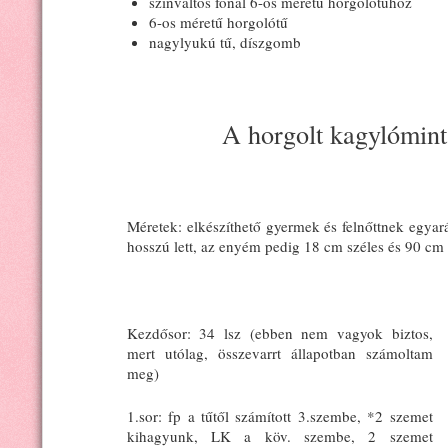
színváltós fonal 6-os méretű horgolótűhöz
6-os méretű horgolótű
nagylyukú tű, díszgomb
A horgolt kagylómintá
Méretek: elkészíthető gyermek és felnőttnek egyar
hosszú lett, az enyém pedig 18 cm széles és 90 cm
Kezdősor: 34 lsz (ebben nem vagyok biztos,
mert utólag, összevarrt állapotban számoltam
meg)
1.sor: fp a tűtől számított 3.szembe, *2 szemet
kihagyunk, LK a köv. szembe, 2 szemet