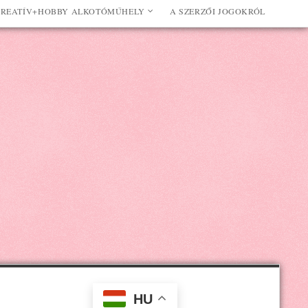
REATÍV+HOBBY ALKOTÓMŰHELY
A SZERZŐI JOGOKRÓL
HU