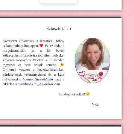
Sziasztok! :-)
Szeretettel üdvözöllek a Kreatív+ H
obby
Alkotóműhely
honlapján!
Ez az oldal a
horgolásmintáim és a jól bevált
sütireceptjeim tárolására jött létre, melyeket
szívesen megosztok Veletek is. Itt minden
ingyenes és nem árulok semmit.
Örömmel veszem a hozzászólásaitokat,
kérdéseiteket, véleményeteket és a kész
műveiteket
a honlap Face-oldalán
vagy a
cikkek alatt található
Hozzászólások
-ban.
Boldog horgolást!
Vica