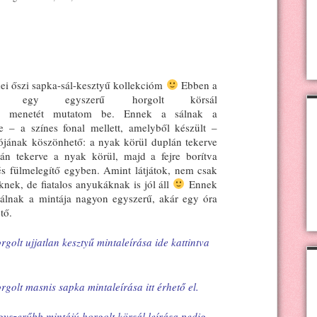
dei őszi sapka-sál-kesztyű kollekcióm
Ebben a
ben egy egyszerű horgolt körsál
nek menetét mutatom be. Ennek a sálnak a
e – a színes fonal mellett, amelyből készült –
iójának köszönhető: a nyak körül duplán tekerve
lán tekerve a nyak körül, majd a fejre borítva
és fülmelegítő egyben. Amint látjátok, nem csak
nek, de fiatalos anyukáknak is jól áll
Ennek
sálnak a mintája nagyon egyszerű, akár egy óra
ető.
rgolt ujjatlan kesztyű mintaleírása ide kattintva
orgolt masnis sapka mintaleírása itt érhető el.
egyszerűbb mintájú horgolt körsál leírása pedig