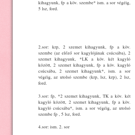
kihagyunk, fp a köv. szembe* ism. a sor végéig,
5 lsz, ford.
2.sor: krp, 2 szemet kihagyunk, fp a köv.
szembe (az előző sor kagylójának csúcsába), 2
szemet kihagyunk, *LK a köv. két kagyló
között, 2 szemet kihagyunk, fp a köv. kagyló
csúcsába, 2 szemet kihagyunk*, ism. a sor
végéig, az utolsó szembe (krp, lsz, krp), 2 lsz,
ford.
3.sor: fp, *2 szemet kihagyunk, TK a köv. két
kagyló között, 2 szemet kihagyunk, fp a köv.
kagyló csúcsába*, ism. a sor végéig, az utolsó
szembe fp , 5 lsz, ford.
4.sor: ism. 2. sor