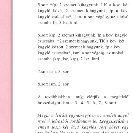
5.sor: *fp, 2 szemet kihagyunk, LK a köv. két
kagyló közé, 2 szemet kihagyunk, fp a köv.
kagyló csúcsába*, ism. a sor végéig, az utolsó
szembe fp, 5 lsz, ford.
6.sor: krp, 2 szemet kihagyunk, fp a köv. kagyló
csúcsába, *2 szemet kihagyunk, TK a köv. két
kagyló között, 2 szemet kihagyunk, fp a köv.
kagyló csúcsába*, ism. a sor végéig, az utolsó
szembe (krp, lsz, krp), 2 lsz, ford.
7.sor: ism. 5. sor
8.sor: ism. 2. sor
A továbbiakban, míg elérjük a megfelelő
hosszúságot: ism. a 3., 4., 5., 6., 7., 8. sort
Megj.: a leírást egy-az-egyben az eredeti angol
nyelvű leírásból fordítottam le. Leegyszerűsítve
ennyit tesz: két laza kagylós sort követ egy
tömör kagylós sor, az egyik sor eleje magas, a