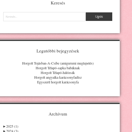
Keresés
Keresés
Legutóbbi bejegyzések
Horgolt Tojásban-A-Csibe (amigurumi meglepetés)
Horgolt Télapó-sapka babáknak
Horgolt Télapó-hálózsák
Horgolt angyalka karácsonyfadísz
Egyszerű horgolt karácsonyfa
Archívum
►
2025 (1)
►
2024 (3)