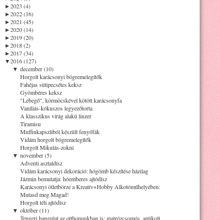
►
2023 (4)
►
2022 (16)
►
2021 (45)
►
2020 (14)
►
2019 (20)
►
2018 (2)
►
2017 (34)
▼
2016 (127)
▼
december (10)
Horgolt karácsonyi bögremelegítők
Fahéjas sütipecsétes keksz
Gyömbéres keksz
"Lebegő", körmöcskével kötött karácsonyfa
Vaníliás-kókuszos legyezőtorta
A klasszikus virág alakú linzer
Tiramisu
Muffinkapszliból készült fenyőfák
Vidám horgolt bögremelegítők
Horgolt Mikulás-zokni
▼
november (5)
Adventi asztaldísz
Vidám karácsonyi dekoráció: hógömb készítése házilag
Jázmin bemutatja: hóemberes ajtódísz
Karácsonyi ötletbörze a Kreatív+Hobby Alkotóműhelyében:
Mutasd meg Magad!
Horgolt téli ajtódísz
▼
október (11)
Tengeri hangulat az otthonunkban is: matrózcsomós, antikolt