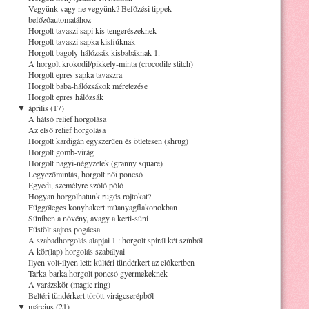
Vegyünk vagy ne vegyünk? Befőzési tippek
befőzőautomatához
Horgolt tavaszi sapi kis tengerészeknek
Horgolt tavaszi sapka kisfiúknak
Horgolt bagoly-hálózsák kisbabáknak 1.
A horgolt krokodil/pikkely-minta (crocodile stitch)
Horgolt epres sapka tavaszra
Horgolt baba-hálózsákok méretezése
Horgolt epres hálózsák
▼
április (17)
A hátsó relief horgolása
Az első relief horgolása
Horgolt kardigán egyszerűen és ötletesen (shrug)
Horgolt gomb-virág
Horgolt nagyi-négyzetek (granny square)
Legyezőmintás, horgolt női poncsó
Egyedi, személyre szóló póló
Hogyan horgolhatunk rugós rojtokat?
Függőleges konyhakert műanyagflakonokban
Süniben a növény, avagy a kerti-süni
Füstölt sajtos pogácsa
A szabadhorgolás alapjai 1.: horgolt spirál két színből
A kör(lap) horgolás szabályai
Ilyen volt-ilyen lett: kültéri tündérkert az előkertben
Tarka-barka horgolt poncsó gyermekeknek
A varázskör (magic ring)
Beltéri tündérkert törött virágcserépből
▼
március (21)