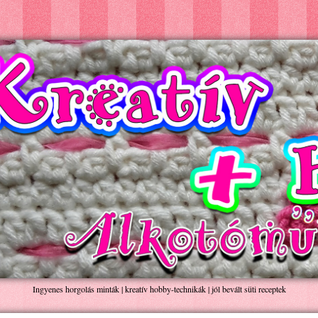
Ingyenes horgolás minták | kreatív hobby-technikák | jól bevált süti receptek