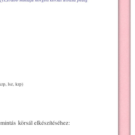
rp, lsz, krp)
mintás körsál elkészítéséhez: