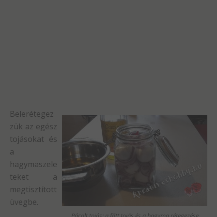
Belerétegez
zük az egész
tojásokat és
a
hagymaszele
teket a
megtisztított
üvegbe.
Pácolt tojás: a főtt tojás és a hagyma rétegezése