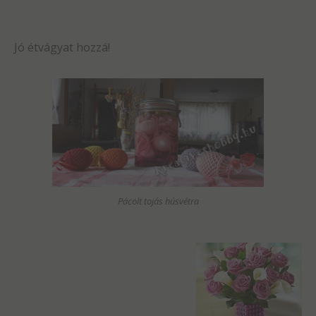
Jó étvágyat hozzá!
Pácolt tojás húsvétra