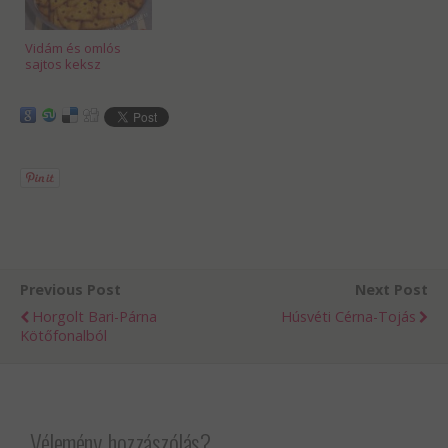
Vidám és omlós
sajtos keksz
Previous Post
Next Post
Horgolt Bari-Párna
Húsvéti Cérna-Tojás
Kötőfonalból
Vélemény, hozzászólás?