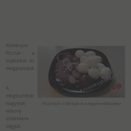
Keményre
főzzük a
tojásokat és
megpucoljuk
.
A
megtisztított
hagymát
Pácolt tojás: a főtt tojás és a hagyma előkészítése
vékony
szeletekre
vágjuk.