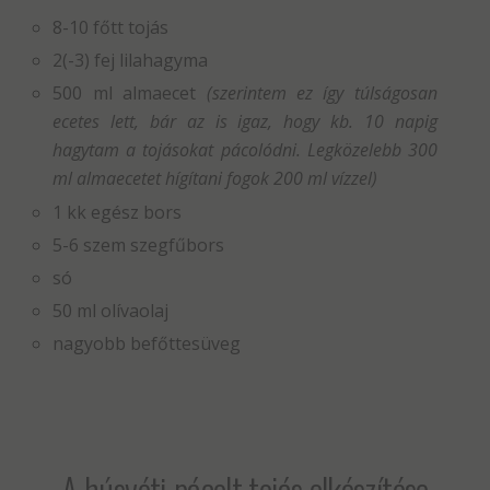
8-10 főtt tojás
2(-3) fej lilahagyma
500 ml almaecet
(szerintem ez így túlságosan
ecetes lett, bár az is igaz, hogy kb. 10 napig
hagytam a tojásokat pácolódni. Legközelebb 300
ml almaecetet hígítani fogok 200 ml vízzel)
1 kk egész bors
5-6 szem szegfűbors
só
50 ml olívaolaj
nagyobb befőttesüveg
A húsvéti pácolt tojás elkészítése