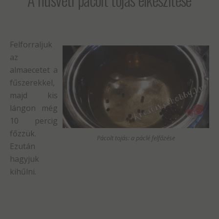
Felforraljuk
az
almaecetet a
fűszerekkel,
majd kis
lángon még
10 percig
főzzük.
Pácolt tojás: a páclé felfőzése
Ezután
hagyjuk
kihűlni.