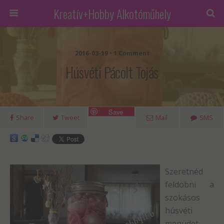
Kreatív+Hobby Alkotóműhely
2016-03-19 • 1 Comment
Húsvéti Pácolt Tojás
Save
Share
Tweet
Mail
SMS
Szeretnéd
feldobni a
szokásos
húsvéti
menüdet