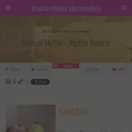
Kreatív+Hobby Alkotóműhely
2015-03-03 • No Comments
Reform Muffin – Muffin Reform
Save
Share
Tweet
Mail
SMS
Sziasztok!