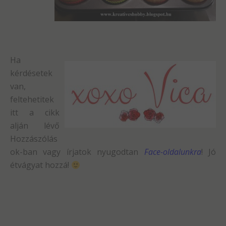
Ha
kérdésetek
van,
feltehetitek
itt a cikk
alján lévő
Hozzászólás
ok-ban vagy írjatok nyugodtan
Face-oldalunkra
! Jó
étvágyat hozzá!