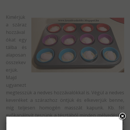
Kimérjük
a száraz
hozzával
ókat egy
tálba és
alaposan
összekev
erjük.
Majd
ugyanezt
megtesszük a nedves hozzávalókkal is. Végül a nedves
keveréket a szárazhoz öntjük és elkeverjük benne,
míg teljesen homogén masszát kapunk. Kb. fél
evőkanálnyit teszünk a tésztából minden mélyedésbe,
ezeknek a közepére egy teáskanálnyi pudingot