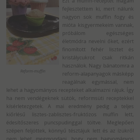
Ezt a muffin-receptet magam
fejlesztettem ki, mert nálunk
nagyon sok muffin fogy és
mióta kisgyermekeim vannak,
próbálom egészséges
életmódra nevelni őket, ezért
finomított fehér lisztet és
kristálycukrot csak ritkán
használok. Nagy bánatomra a
Reform-muffin
reform-alapanyagok másképp
reagálnak egymással, nem
lehet a hagyományos recepteket alkalmazni rájuk. Így
ha nem vendégeknek sütök, reformsüti receptekkel
kísérletezgetek. A mai eredmény pedig a teljes
kiőrlésű lisztes-zablisztes-fruktózos muffin lett,
édesítőszeres puncspudinggal töltve. Meglepően
szépen feljöttek, könnyű tésztájuk lett és az ízükről
nem lehet megmondani, hogy nem hagyományos