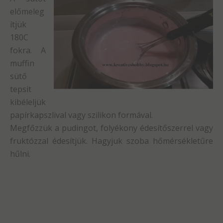
előmeleg
ítjük
180C
fokra. A
muffin
sütő
tepsit
kibéleljük
papírkapszlival vagy szilikon formával.
Megfőzzük a pudingot, folyékony édesítőszerrel vagy
fruktózzal édesítjük. Hagyjuk szoba hőmérsékletűre
hűlni.