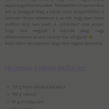
alapanyagokból készültek. Mérhetetlenül harmonikus
lett az ízviláguk! Még a barna színű kenyérféléktől is
ódzkodó férjem véleménye is az volt, hogy ilyen finom
muffin-t még nem evett. A „reklámból” csak annyit,
hogy mire megsült a második adag, nagy
döbbenetemre az első tálcányi már elfogyott!
Azért újfent leszögezem, hogy nem vagyok dietetikus.
Hozzávalók a reform-muffin-hoz:
150 g teljes kiőrlésű búzaliszt
100 g zabliszt
65 g kristálycukor
60 g fruktóz