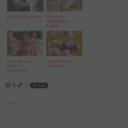
Kisgyermekvidámító
Almás pite
k
teljeskiőrlésű
lisztből
Szülinapi zsúr
Horgolt húsvéti
ötletek 7.:
nyuszilány
Dinnyetorta