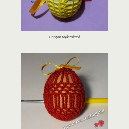
Horgolt tojástakaró