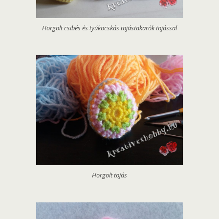
Horgolt csibés és tyúkocskás tojástakarók tojással
Horgolt tojás