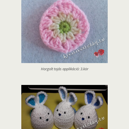
Horgolt tojás applikáció: 3.kör