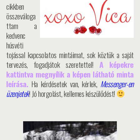
cikkben
összeváloga
ttam a
kedvenc
húsvéti
tojással kapcsolatos mintáimat, sok köztük a saját
tervezés, fogadjátok szeretettel!
A képekre
kattintva megnyílik a képen látható minta
leírása.
Ha kérdésetek van, kérlek,
Messenger-en
üzenjetek
! Jó horgolást, kellemes készülődést!