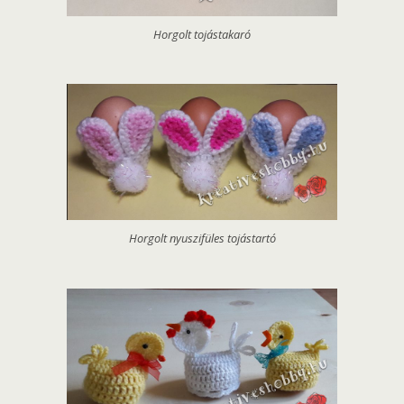
Horgolt tojástakaró
Horgolt nyuszifüles tojástartó