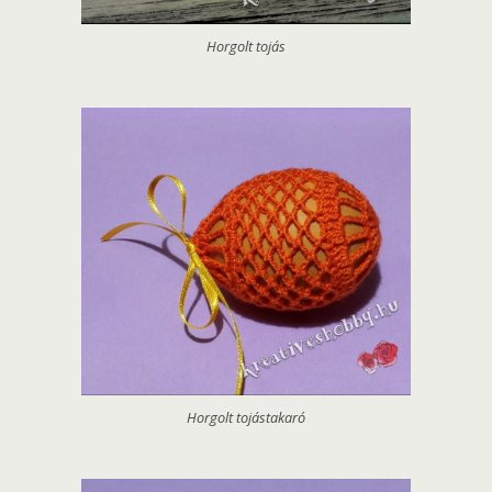
Horgolt tojás
Horgolt tojástakaró