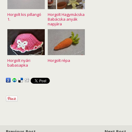
Horgolt kis pillangó
Horgolt Hagymácska
1.
Babácska anyák
napjára
Horgolt nyári
Horgolt répa
babasapka
Previous Post
Next Post