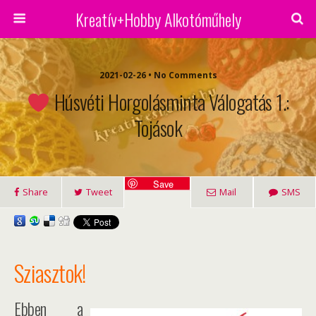
Kreatív+Hobby Alkotóműhely
2021-02-26 • No Comments
Húsvéti Horgolásminta Válogatás 1.:
Tojások
Save
Share
Tweet
Mail
SMS
Sziasztok!
Ebben a