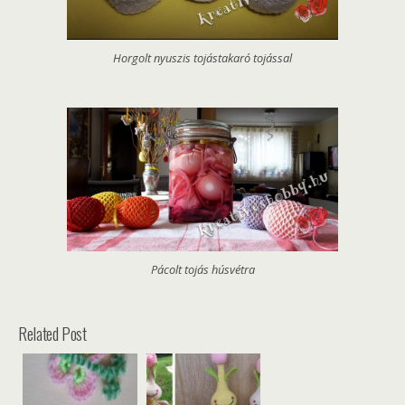
Horgolt nyuszis tojástakaró tojással
Pácolt tojás húsvétra
Related Post