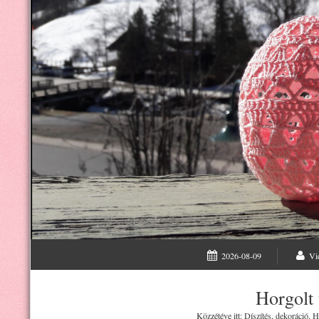
2026-08-09
Vi
Horgolt 
Közzétéve itt:
Díszítés, dekoráció
,
H