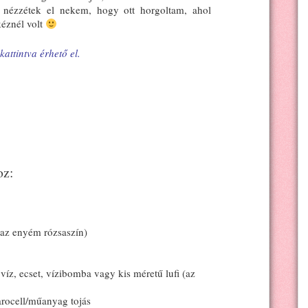
 nézzétek el nekem, hogy ott horgoltam, ahol
kéznél volt
kattintva érhető el.
oz:
(az enyém rózsaszín)
víz, ecset, vízibomba vagy kis méretű lufi (az
garocell/műanyag tojás