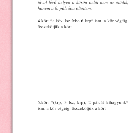
távol lévő helyen a körön belül nem az ötödik,
hanem a 6. pálcába öltöttem.
4.kör: *a köv. lsz ívbe 6 krp* ism. a kör végéig,
összekötjük a kört
5.kör: *(krp, 3 lsz, krp), 2 pálcát kihagyunk*
ism. a kör végéig, összekötjük a kört