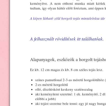
keményítve. A nem otthoni munka miatt kérlek
tudtam, így olyan háttér előtt fotóztam, ami éppen 
A képen látható zöld horgolt tojás mintaleírása ide 
A felhasznált rövidítések itt találhatóak.
Alapanyagok, eszközök a horgolt tojásh
Ez kb. 12 cm magas és kb. 8 cm széles tojás lesz.
színes pamutfonal 2-3-as méretű horgolótűhöz 
2-es méretű horgolótű
olló, díszítésként keskeny szaténszalag
aki keményíteni szeretné: 1 ek. keményítő, 2 dl 
előbbi a jobb)
aki tojást szeretne bele tenni: egy jó nagy hun