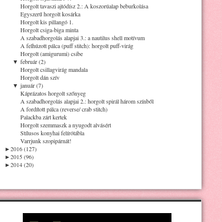
Horgolt tavaszi ajtódísz 2.: A koszorúalap beburkolása
Egyszerű horgolt kosárka
Horgolt kis pillangó 1.
Horgolt csiga-biga minta
A szabadhorgolás alapjai 3.: a nautilus shell motívum
A felhúzott pálca (puff stitch): horgolt puff-virág
Horgolt (amigurumi) csibe
▼
február (2)
Horgolt csillagvirág mandala
Horgolt dán szív
▼
január (7)
Káprázatos horgolt szőnyeg
A szabadhorgolás alapjai 2.: horgolt spirál három színből
A fordított pálca (reverse/ crab stitch)
Palackba zárt kertek
Horgolt szemmaszk a nyugodt alvásért
Stílusos konyhai felírótábla
Varrjunk szopipárnát!
►
2016 (127)
►
2015 (96)
►
2014 (20)