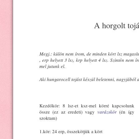
A horgolt tojá
Megj.: külön nem írom, de minden kört lsz magasítás
, erp helyett 3 lsz, krp helyett 4 lsz. Szintén nem 
mel jutunk el.
Aki hungarocell tojást készül beletenni, nagyjából 
Kezdőkör: 8 lsz-et ksz-mel körré kapcsolunk
össze (ez az eredeti) vagy
varázskör
(én így
szoktam)
1.kör: 24 erp, összekötjük a kört