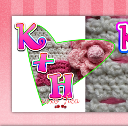
Kreatív+Hobby
Alkotóműhely