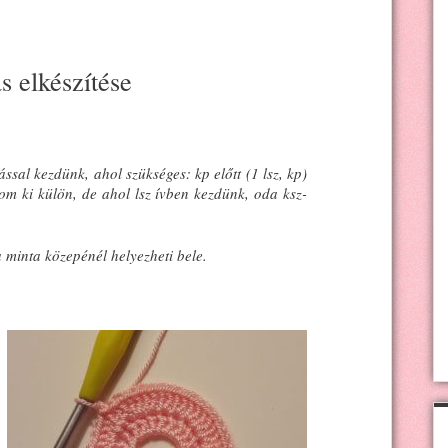
s elkészítése
sal kezdünk, ahol szükséges: kp előtt (1 lsz, kp)
írom ki külön, de ahol lsz ívben kezdünk, oda ksz-
a minta közepénél helyezheti bele.