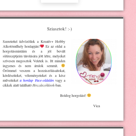
Sziasztok! :-)
Szeretettel üdvözöllek a Kreatív+ H
obby
Alkotóműhely
honlapján!
Ez az oldal a
horgolásmintáim és a jól bevált
sütireceptjeim tárolására jött létre, melyeket
szívesen megosztok Veletek is. Itt minden
ingyenes és nem árulok semmit.
Örömmel veszem a hozzászólásaitokat,
kérdéseiteket, véleményeteket és a kész
műveiteket
a honlap Face-oldalán
vagy a
cikkek alatt található
Hozzászólások
-ban.
Boldog horgolást!
Vica