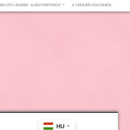
REATÍV+HOBBY ALKOTÓMŰHELY
A SZERZŐI JOGOKRÓL
HU