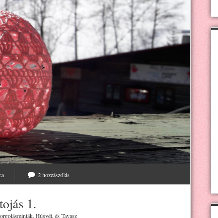
ca
2 hozzászólás
tojás 1.
orgolásminták
,
Húsvét
, és
Tavasz