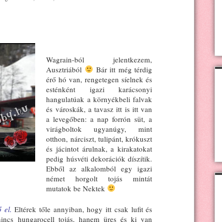
Wagrain-ból jelentkezem,
Ausztriából
Bár itt még térdig
érő hó van, rengetegen síelnek és
esténként igazi karácsonyi
hangulatúak a környékbeli falvak
és városkák, a tavasz itt is itt van
a levegőben: a nap forrón süt, a
virágboltok ugyanúgy, mint
otthon, nárciszt, tulipánt, krókuszt
és jácintot árulnak, a kirakatokat
pedig húsvéti dekorációk díszítik.
Ebből az alkalomból egy igazi
német horgolt tojás mintát
mutatok be Nektek
 el.
Eltérek tőle annyiban, hogy itt csak lufit és
incs hungarocell tojás, hanem üres és ki van