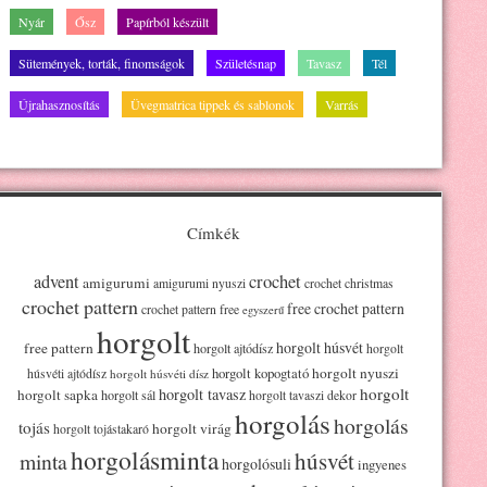
Nyár
Ősz
Papírból készült
Sütemények, torták, finomságok
Születésnap
Tavasz
Tél
Újrahasznosítás
Üvegmatrica tippek és sablonok
Varrás
Címkék
advent
crochet
amigurumi
amigurumi nyuszi
crochet christmas
crochet pattern
free crochet pattern
crochet pattern free
egyszerű
horgolt
horgolt húsvét
free pattern
horgolt ajtódísz
horgolt
horgolt kopogtató
horgolt nyuszi
húsvéti ajtódísz
horgolt húsvéti dísz
horgolt
horgolt tavasz
horgolt sapka
horgolt sál
horgolt tavaszi dekor
horgolás
horgolás
tojás
horgolt virág
horgolt tojástakaró
horgolásminta
húsvét
minta
horgolósuli
ingyenes