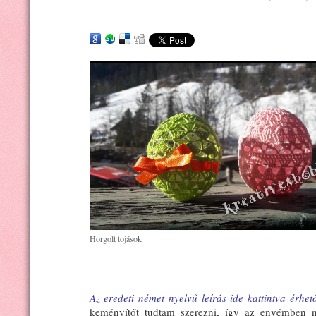
Horgolt tojások
Az eredeti német nyelvű leírás ide kattintva érhető
keményítőt tudtam szerezni, így az enyémben n