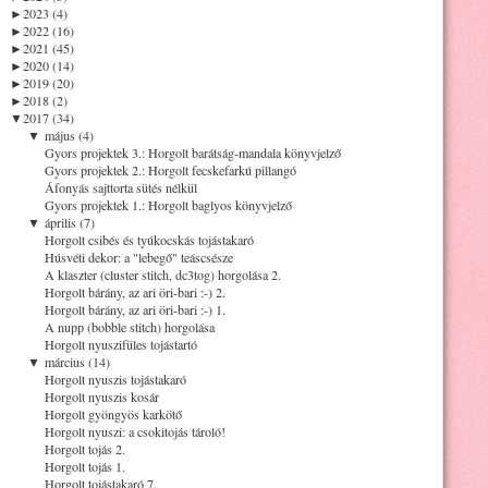
►
2023 (4)
►
2022 (16)
►
2021 (45)
►
2020 (14)
►
2019 (20)
►
2018 (2)
▼
2017 (34)
▼
május (4)
Gyors projektek 3.: Horgolt barátság-mandala könyvjelző
Gyors projektek 2.: Horgolt fecskefarkú pillangó
Áfonyás sajttorta sütés nélkül
Gyors projektek 1.: Horgolt baglyos könyvjelző
▼
április (7)
Horgolt csibés és tyúkocskás tojástakaró
Húsvéti dekor: a "lebegő" teáscsésze
A klaszter (cluster stitch, dc3tog) horgolása 2.
Horgolt bárány, az ari öri-bari :-) 2.
Horgolt bárány, az ari öri-bari :-) 1.
A nupp (bobble stitch) horgolása
Horgolt nyuszifüles tojástartó
▼
március (14)
Horgolt nyuszis tojástakaró
Horgolt nyuszis kosár
Horgolt gyöngyös karkötő
Horgolt nyuszi: a csokitojás tároló!
Horgolt tojás 2.
Horgolt tojás 1.
Horgolt tojástakaró 7.