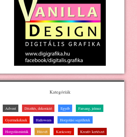
Kategóriák
Advent
Díszítés, dekoráció
Egyéb
Farsang, jelmez
Gyermekeknek
Halloween
Horgolási segédletek
Horgolásminták
Húsvét
Karácsony
Kreatív kertészet