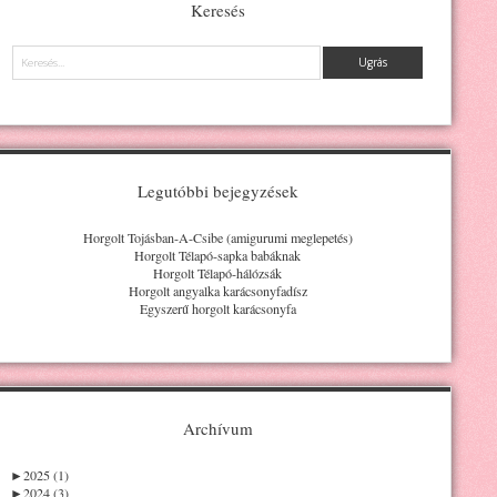
Keresés
Keresés
Legutóbbi bejegyzések
Horgolt Tojásban-A-Csibe (amigurumi meglepetés)
Horgolt Télapó-sapka babáknak
Horgolt Télapó-hálózsák
Horgolt angyalka karácsonyfadísz
Egyszerű horgolt karácsonyfa
Archívum
►
2025 (1)
►
2024 (3)