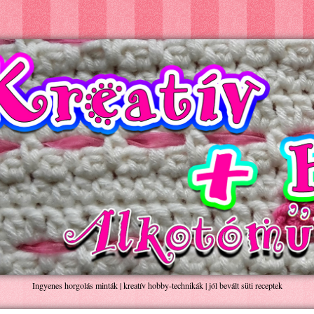
Ingyenes horgolás minták | kreatív hobby-technikák | jól bevált süti receptek