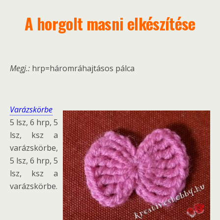
A horgolt masni elkészítése
Megj.:
hrp=háromráhajtásos pálca
Varázskörbe
5 lsz, 6 hrp, 5
lsz, ksz a
varázskörbe,
5 lsz, 6 hrp, 5
lsz, ksz a
varázskörbe.