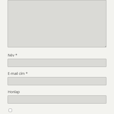
Név
*
E-mail cím
*
Honlap