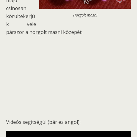
majd
csinosan
Horgolt masni
körültekerjü
k vele
párszor a horgolt masni közepét.
Videós segítségül (bár ez angol):