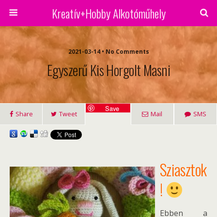
Kreatív+Hobby Alkotóműhely
2021-03-14 • No Comments
Egyszerű Kis Horgolt Masni
Save
Share
Tweet
Mail
SMS
Sziasztok
!
Ebben a