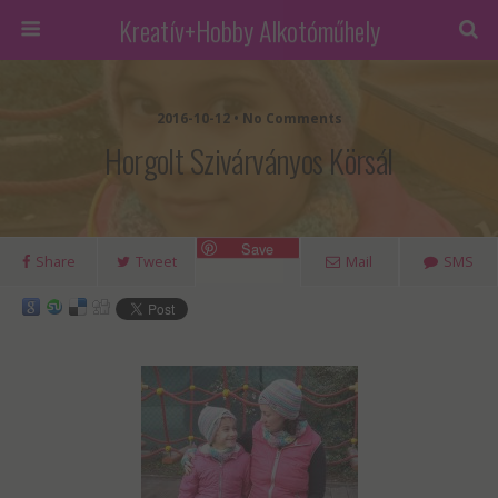
Kreatív+Hobby Alkotóműhely
2016-10-12 • No Comments
Horgolt Szivárványos Körsál
Save
Share
Tweet
Mail
SMS