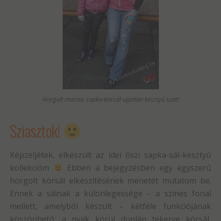
Horgolt masnis sapka-körsál-ujjatlan kesztyű szett
Sziasztok!
Képzeljétek, elkészült az idei őszi sapka-sál-kesztyű
kollekcióm
Ebben a bejegyzésben egy egyszerű
horgolt körsál elkészítésének menetét mutatom be.
Ennek a sálnak a különlegessége – a színes fonal
mellett, amelyből készült – kétféle funkciójának
köszönhető: a nyak körül duplán tekerve körsál,