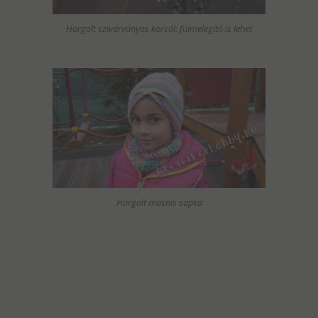
Horgolt szivárványos körsál: fülmelegítő is lehet
Horgolt masnis sapka