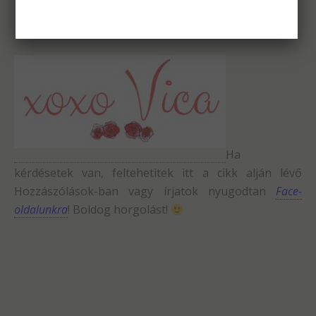
Ha
kérdésetek van, feltehetitek itt a cikk alján lévő
Hozzászólások-ban vagy írjatok nyugodtan
Face-
oldalunkra
! Boldog horgolást!