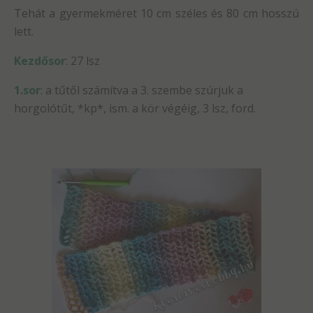
Tehát a gyermekméret 10 cm széles és 80 cm hosszú
lett.
Kezdősor
: 27 lsz
1.sor
: a tűtől számítva a 3. szembe szúrjuk a
horgolótűt, *kp*, ism. a kör végéig, 3 lsz, ford.