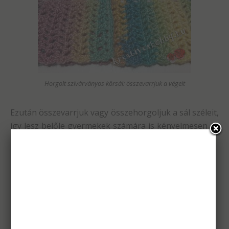
Horgolt szivárványos körsál: összevarrjuk a végeit
Ezután összevarrjuk vagy összehorgoljuk a sál széleit,
így lesz belőle gyermekek számára is kényelmesen és
könnyen használható körsál.