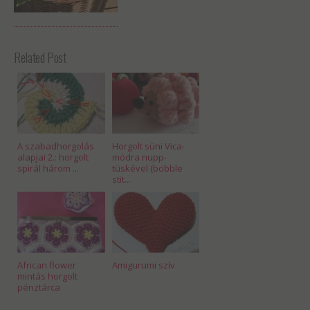
Related Post
A szabadhorgolás
Horgolt süni Vica-
alapjai 2.: horgolt
módra nupp-
spirál három ...
tüskével (bobble
stit...
African flower
Amigurumi szív
mintás horgolt
pénztárca