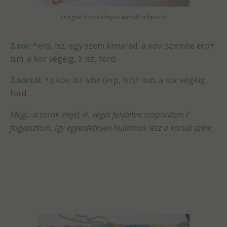
Horgolt szivárványos körsál: a hossza
2.sor
: *erp, lsz, egy szem kimarad, a köv. szembe erp*
ism. a kör végéig, 3 lsz, ford.
3.sortól
: *a köv. lsz ívbe (erp, lsz)* ism. a sor végéig,
ford.
Megj.: a sorok elejét ill. végét felváltva szaporítom /
fogyasztom, így egyenletesen hullámos lesz a körsál széle.