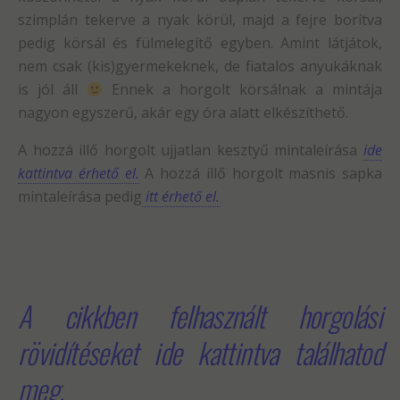
szimplán tekerve a nyak körül, majd a fejre borítva
pedig körsál és fülmelegítő egyben. Amint látjátok,
nem csak (kis)gyermekeknek, de fiatalos anyukáknak
is jól áll
Ennek a horgolt körsálnak a mintája
nagyon egyszerű, akár egy óra alatt elkészíthető.
A hozzá illő horgolt ujjatlan kesztyű mintaleírása
ide
kattintva érhető el.
A hozzá illő horgolt masnis sapka
mintaleírása pedig
itt érhető el.
A cikkben felhasznált horgolási
rövidítéseket ide kattintva találhatod
meg.