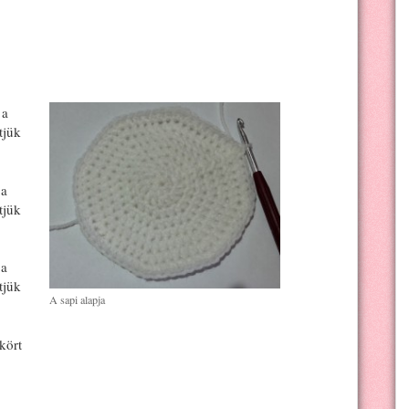
 a
tjük
 a
tjük
 a
tjük
A sapi alapja
kört