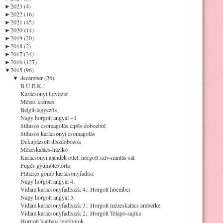
►
2023 (4)
►
2022 (16)
►
2021 (45)
►
2020 (14)
►
2019 (20)
►
2018 (2)
►
2017 (34)
►
2016 (127)
▼
2015 (96)
▼
december (26)
B.Ú.É.K.!
Karácsonyi üdvözlet
Mézes krémes
Bejgli-legyezők
Nagy horgolt angyal +1
Stílusos csomagolás cipős dobozból
Stílusos karácsonyi csomagolás
Dekupázsolt díszdobozok
Mézeskalács-házikó
Karácsonyi ajándék ötlet: horgolt szív-mintás sál
Fügés gyümölcstorta
Flitteres gömb karácsonyfadísz
Nagy horgolt angyal 4.
Vidám karácsonyfadíszek 4.: Horgolt hóember
Nagy horgolt angyal 3.
Vidám karácsonyfadíszek 3.: Horgolt mézeskalács emberke
Vidám karácsonyfadíszek 2.: Horgolt Télapó-sapka
Horgolt baglyos telefontok