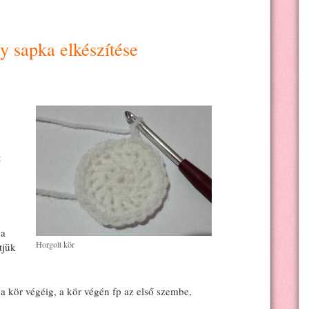
y sapka elkészítése
t
 a
Horgolt kör
tjük
. a kör végéig, a kör végén fp az első szembe,