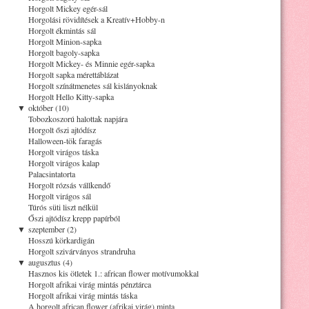
Horgolt Mickey egér-sál
Horgolási rövidítések a Kreatív+Hobby-n
Horgolt ékmintás sál
Horgolt Minion-sapka
Horgolt bagoly-sapka
Horgolt Mickey- és Minnie egér-sapka
Horgolt sapka mérettáblázat
Horgolt színátmenetes sál kislányoknak
Horgolt Hello Kitty-sapka
▼
október (10)
Tobozkoszorú halottak napjára
Horgolt őszi ajtódísz
Halloween-tök faragás
Horgolt virágos táska
Horgolt virágos kalap
Palacsintatorta
Horgolt rózsás vállkendő
Horgolt virágos sál
Túrós süti liszt nélkül
Őszi ajtódísz krepp papírból
▼
szeptember (2)
Hosszú körkardigán
Horgolt szivárványos strandruha
▼
augusztus (4)
Hasznos kis ötletek 1.: african flower motívumokkal
Horgolt afrikai virág mintás pénztárca
Horgolt afrikai virág mintás táska
A horgolt african flower (afrikai virág) minta