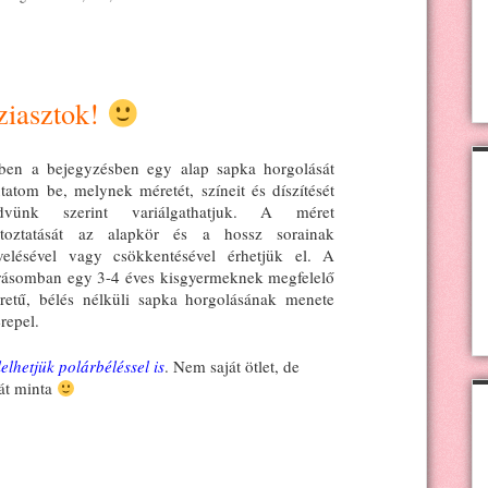
ziasztok!
ben a bejegyzésben egy alap sapka horgolását
tatom be, melynek méretét, színeit és díszítését
dvünk szerint variálgathatjuk. A méret
ltoztatását az alapkör és a hossz sorainak
velésével vagy csökkentésével érhetjük el. A
írásomban egy 3-4 éves kisgyermeknek megfelelő
retű, bélés nélküli sapka horgolásának menete
erepel.
elhetjük polárbéléssel is
. Nem saját ötlet, de
ját minta