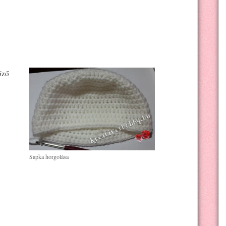
őző
Sapka horgolása