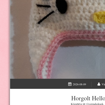
2026-08-09
Vi
Horgolt Hello
Közzétéve itt:
Gyermekeknek
,