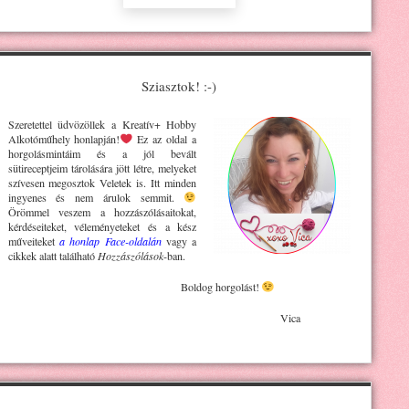
Sziasztok! :-)
Szeretettel üdvözöllek a Kreatív+ H
obby
Alkotóműhely
honlapján!
Ez az oldal a
horgolásmintáim és a jól bevált
sütireceptjeim tárolására jött létre, melyeket
szívesen megosztok Veletek is. Itt minden
ingyenes és nem árulok semmit.
Örömmel veszem a hozzászólásaitokat,
kérdéseiteket, véleményeteket és a kész
műveiteket
a honlap Face-oldalán
vagy a
cikkek alatt található
Hozzászólások
-ban.
Boldog horgolást!
Vica