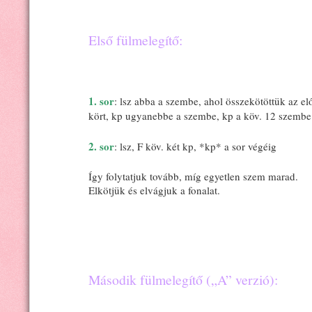
Első fülmelegítő:
1. sor
: lsz abba a szembe, ahol összekötöttük az el
kört, kp ugyanebbe a szembe, kp a köv. 12 szembe
2. sor
: lsz, F köv. két kp, *kp* a sor végéig
Így folytatjuk tovább, míg egyetlen szem marad.
Elkötjük és elvágjuk a fonalat.
Második fülmelegítő („A” verzió):