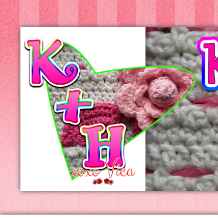
Kreatív+Hobby
Alkotóműhely