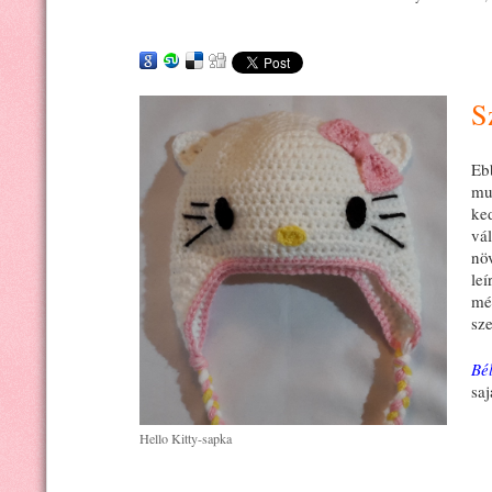
S
Eb
mu
ke
vá
nö
le
mé
sz
Bél
sa
Hello Kitty-sapka