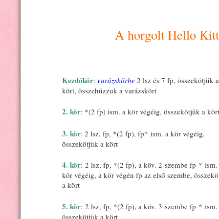
A horgolt Hello Kitt
Kezdőkör
:
varázskörbe
2 lsz és 7 fp, összekötjük a
kört, összehúzzuk a varázskört
2. kör
: *(2 fp) ism. a kör végéig, összekötjük a kör
3. kör
: 2 lsz, fp, *(2 fp), fp* ism. a kör végéig,
összekötjük a kört
4. kör
: 2 lsz, fp, *(2 fp), a köv. 2 szembe fp * ism.
kör végéig, a kör végén fp az első szembe, összekö
a kört
5. kör
: 2 lsz, fp, *(2 fp), a köv. 3 szembe fp * ism
összekötjük a kört