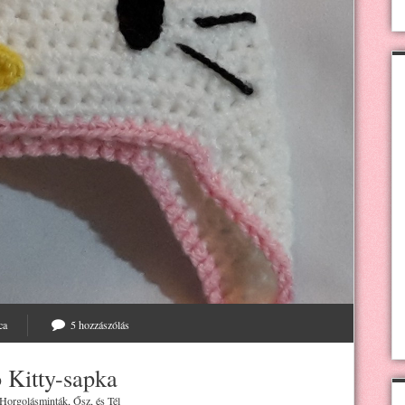
ca
5 hozzászólás
 Kitty-sapka
Horgolásminták
,
Ősz
, és
Tél