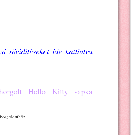
i rövidítéseket ide kattintva
orgolt Hello Kitty sapka
ű horgolótűhöz