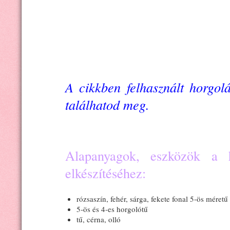
A cikkben felhasznált horgolás
találhatod meg.
Alapanyagok, eszközök a h
elkészítéséhez:
rózsaszín, fehér, sárga, fekete fonal 5-ös méret
5-ös és 4-es horgolótű
tű, cérna, olló