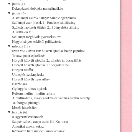
▼
július (1)
Dekupázsolt dobozka nászajándékba
▼
június (6)
A szülinapi zsúrok sztárja: Minnie egér-piñata
Szülinapi zsúr ötletek 1.: Emeletes sütiállvány
Születésnapi zsúr ötletek 2.: Sütinyalóka-állvány
A 2000.-en túl
Szülinapi meghívók gyermekzsúrra
Hagyományos esküvői grillázstorta
▼
március (13)
Ilyen volt - ilyen lett: húsvéti ajtódísz krepp papírból
Tavaszi papírlepkefüzér
Horgolt húsvéti ajtódísz 2.: díszítés és összeállítás
Horgolt húsvéti ajtódísz 1.: horgolt csibe
Horgolt muffin
Ünneplős szoknyácska
Horgolt húsvéti nyuszilány
Baszbúsza
Gyöngyös hímes tojások
Reform muffin - muffin reform
A muffin-titok, avagy a tökéletes vaníliás muffin receptje
3D horgolt pillangó
Mesés játszósátor
▼
február (6)
Kisgyermekvidámítók
Szuper színes, csupa csoki Kit Kat-torta
Amerikai csokis keksz
Rózsaszín tütüt minden királylánynak!