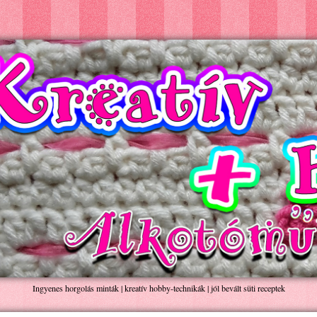
Ingyenes horgolás minták | kreatív hobby-technikák | jól bevált süti receptek