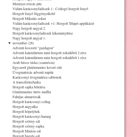
Mennyei rózsás pite
Vidám karácsonyfadíszek 1.: Csillogó horgolt fenyő
Horgolt fenyő függönyelkötő
Horgolt Mikulás-zokni
Vidám karácsonyfadíszek +1: Horgolt Télapó-applikáció
Nagy horgolt angyal 2.
Horgolt karácsonyfadíszek kikeményítése
Nagy horgolt angyal 1.
▼
november (28)
Adventi koszorú "gazdagon"
Adventi kalendárium mini horgolt zoknikból 2.rész
Adventi kalendárium mini horgolt zoknikból 1.rész
Arab húsos táska (szamósza)
Egyszerű gluténmentes kevert süti
Üvegmatricás adventi naptár
Karácsonyi üvegmatrica sablonok
A transzfertechnika
Horgolt sapka bélelése
Gluténmentes túrós muffin
Fahéjas almarózsák
Horgolt karácsonyi csillag
Horgolt angyalka
Horgolt hópelyhek
Horgolt karácsonyi harang
Horgolt szörny-sál
Horgolt szörny-sapka
Horgolt Minion-sál
Horgolt bagoly-sál