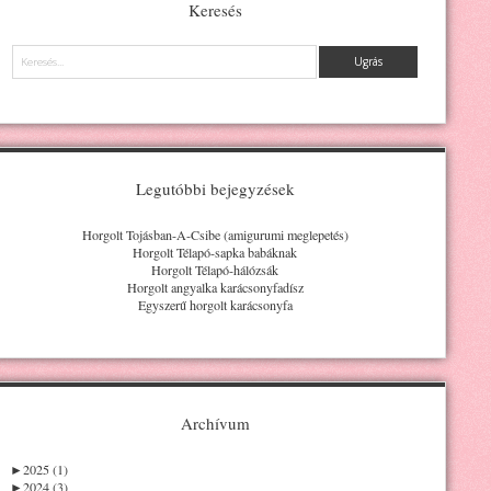
Keresés
Keresés
Legutóbbi bejegyzések
Horgolt Tojásban-A-Csibe (amigurumi meglepetés)
Horgolt Télapó-sapka babáknak
Horgolt Télapó-hálózsák
Horgolt angyalka karácsonyfadísz
Egyszerű horgolt karácsonyfa
Archívum
►
2025 (1)
►
2024 (3)