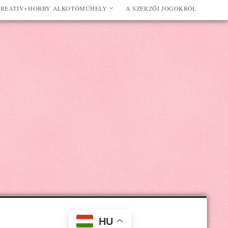
REATÍV+HOBBY ALKOTÓMŰHELY
A SZERZŐI JOGOKRÓL
HU