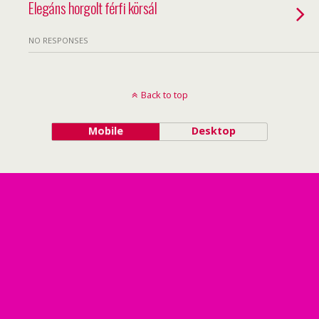
Elegáns horgolt férfi körsál
NO RESPONSES
Back to top
Mobile
Desktop