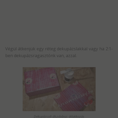
Végül átkenjük egy réteg dekupázslakkal vagy ha 2:1-
ben dekupázsragasztónk van, azzal.
Dekupázsolt díszdoboz: átlakkozás