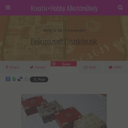
Kreatív+Hobby Alkotóműhely
2015-12-20 • 1 Comment
Dekupázsolt Díszdobozok
Save
Share
Tweet
Mail
SMS