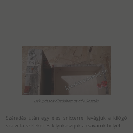
Dekupázsolt díszdoboz: az átlyukasztás
Száradás után egy éles sniccerrel levágjuk a kilógó
szalvéta-széleket és kilyukasztjuk a csavarok helyét.