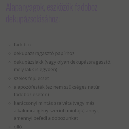
Alapanyagok, eszközök fadoboz
dekupázsolásához:
fadoboz
dekupázsragasztó papírhoz
dekupázslakk (vagy olyan dekupázsragasztó,
mely lakk is egyben)
széles fejű ecset
alapozófesték (ez nem szükséges natúr
fadoboz esetén)
karácsonyi mintás szalvéta (vagy más
alkalomra igény szerinti mintájú) annyi,
amennyi befedi a dobozunkat
olló