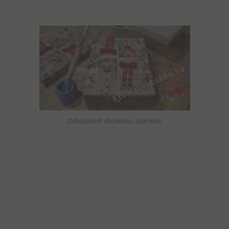
Dekupázsolt díszdoboz: száradás