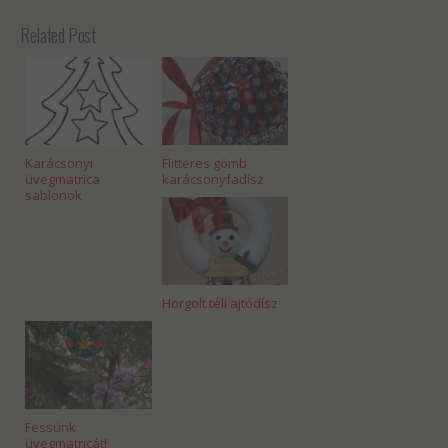
Related Post
Karácsonyi
Flitteres gömb
üvegmatrica
karácsonyfadísz
sablonok
Horgolt téli ajtódísz
Fessünk
üvegmatricát!