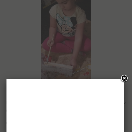
Dekupázsolt díszdoboz: ragasztás
Egyetlen oldal kivételével ugyanígy bevonjuk az egész
dobozt, majd a kimaradt
oldalra fektetve hagyjuk megszáradni.