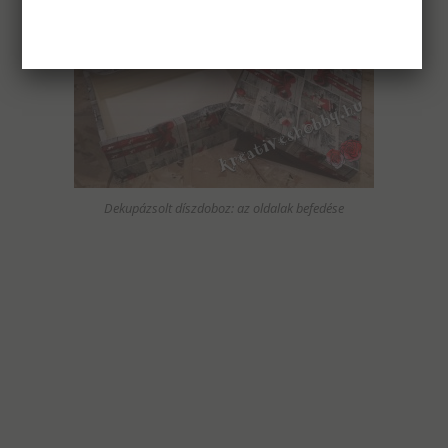
Dekupázsolt díszdoboz: az oldalak befedése