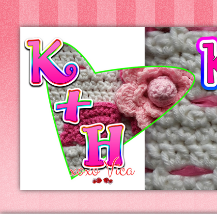
Kreatív+Hobby
Alkotóműhely