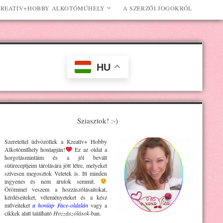
REATÍV+HOBBY ALKOTÓMŰHELY
A SZERZŐI JOGOKRÓL
HU
Sziasztok! :-)
Szeretettel üdvözöllek a Kreatív+ H
obby
Alkotóműhely
honlapján!
Ez az oldal a
horgolásmintáim és a jól bevált
sütireceptjeim tárolására jött létre, melyeket
szívesen megosztok Veletek is. Itt minden
ingyenes és nem árulok semmit.
Örömmel veszem a hozzászólásaitokat,
kérdéseiteket, véleményeteket és a kész
műveiteket
a honlap Face-oldalán
vagy a
cikkek alatt található
Hozzászólások
-ban.