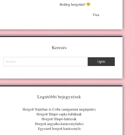
Boldog horgolást!
Vica
Keresés
Keresés
Legutóbbi bejegyzések
Horgolt Tojásban-A-Csibe (amigurumi meglepetés)
Horgolt Télapó-sapka babáknak
Horgolt Télapó-hálózsák
Horgolt angyalka karácsonyfadísz
Egyszerű horgolt karácsonyfa