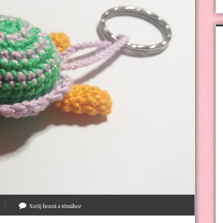
Szólj hozzá a témához