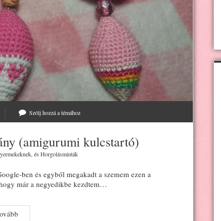
Szólj hozzá a témához
ány (amigurumi kulcstartó)
yermekeknek
, és
Horgolásminták
 Google-ben és egyből megakadt a szemem ezen a
k, hogy már a negyedikbe kezdtem…
A
tovább