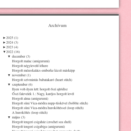
Archívum
►
2025 (1)
►
2024 (3)
►
2023 (4)
▼
2022 (16)
▼
december (3)
Horgolt malac (amigurumi)
Horgolt négylevelű lóhere
Horgolt mézeskalács-emberke kicsit másképp
▼
november (1)
Horgolt szívmintás babatakaró (heart stitch)
▼
szeptember (6)
Ilyen volt-ilyen lett: horgolt őszi ajtódísz
Őszi falevelek 1.: Nagy, karéjos horgolt levél
Horgolt alma (amigurumi)
Horgolt süni Vica-módra nupp-tüskével (bobble stitch)
Horgolt süni Vica-módra huroköltéssel (loop stitch)
A huroköltés (loop stitch)
▼
május (3)
Horgolt tengeri csigaház (crochet sea shell)
Horgolt tengeri csigabiga (amigurumi)
Horgolt tengeri csigaház (crochet ammonite shell)