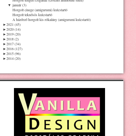
▼
január (3)
Horgolt cinege (amigurumi) kulcstartó
Horgolt teknősös kulcstartó
A házőrző horgolt kis rókalány (amigurumi kulcstartó)
►
2021 (45)
►
2020 (14)
►
2019 (20)
►
2018 (2)
►
2017 (34)
►
2016 (127)
►
2015 (96)
►
2014 (20)