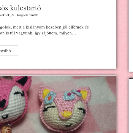
ös kulcstartó
keknek
, és
Horgolásminták
lok, mert a kislányom kezében jól elférnek és
on is túl vagyunk, így rájöttem, milyen…
Horgolt
tovább
teknősös
kulcstartó