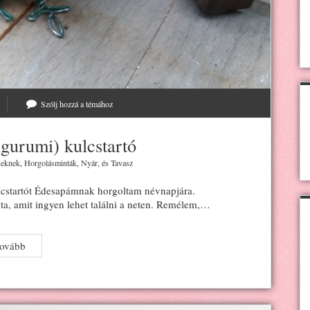
Szólj hozzá a témához
gurumi) kulcstartó
eknek
,
Horgolásminták
,
Nyár
, és
Tavasz
lcstartót Édesapámnak horgoltam névnapjára.
ta, amit ingyen lehet találni a neten. Remélem,…
Horgolt
tovább
cinege
(amigurumi)
kulcstartó