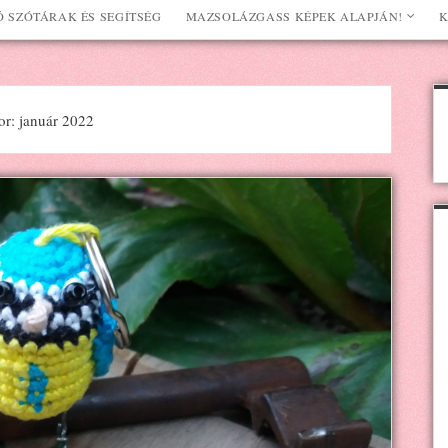
 SZÓTÁRAK ÉS SEGÍTSÉG
MAZSOLÁZGASS KÉPEK ALAPJÁN!
K
or: január 2022