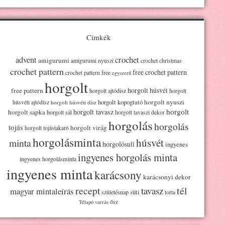
Címkék
advent
crochet
amigurumi
amigurumi nyuszi
crochet christmas
crochet pattern
free crochet pattern
crochet pattern free
egyszerű
horgolt
horgolt húsvét
free pattern
horgolt ajtódísz
horgolt
horgolt kopogtató
horgolt nyuszi
húsvéti ajtódísz
horgolt húsvéti dísz
horgolt
horgolt tavasz
horgolt sapka
horgolt sál
horgolt tavaszi dekor
horgolás
horgolás
tojás
horgolt virág
horgolt tojástakaró
horgolásminta
húsvét
minta
horgolósuli
ingyenes
ingyenes horgolás minta
ingyenes horgolásminta
ingyenes minta
karácsony
karácsonyi dekor
recept
tél
tavasz
magyar mintaleírás
süti
születésnap
torta
ősz
Télapó
varrás