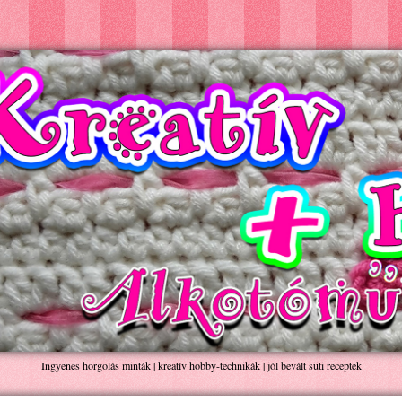
Ingyenes horgolás minták | kreatív hobby-technikák | jól bevált süti receptek