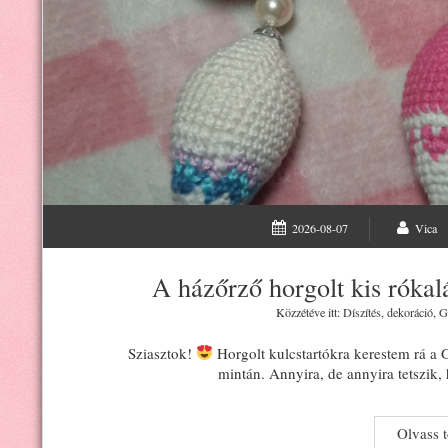
2026-08-07
Vica
A házőrző horgolt kis rókal
Közzétéve itt:
Díszítés, dekoráció
,
G
Sziasztok!
Horgolt kulcstartókra kerestem rá a
mintán. Annyira, de annyira tetszi
Olvass 