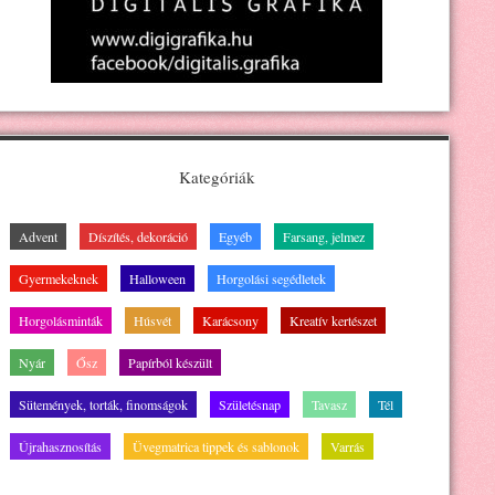
Kategóriák
Advent
Díszítés, dekoráció
Egyéb
Farsang, jelmez
Gyermekeknek
Halloween
Horgolási segédletek
Horgolásminták
Húsvét
Karácsony
Kreatív kertészet
Nyár
Ősz
Papírból készült
Sütemények, torták, finomságok
Születésnap
Tavasz
Tél
Újrahasznosítás
Üvegmatrica tippek és sablonok
Varrás