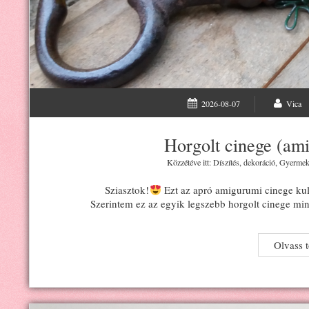
2026-08-07
Vica
Horgolt cinege (ami
Közzétéve itt:
Díszítés, dekoráció
,
Gyermek
Sziasztok!
Ezt az apró amigurumi cinege ku
Szerintem ez az egyik legszebb horgolt cinege min
Olvass 