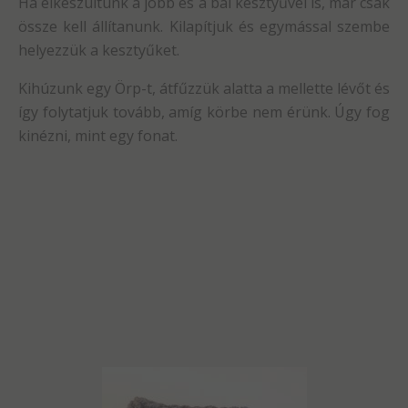
Ha elkészültünk a jobb és a bal kesztyűvel is, már csak
össze kell állítanunk. Kilapítjuk és egymással szembe
helyezzük a kesztyűket.
Kihúzunk egy Örp-t, átfűzzük alatta a mellette lévőt és
így folytatjuk tovább, amíg körbe nem érünk. Úgy fog
kinézni, mint egy fonat.