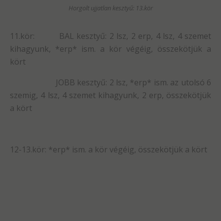
Horgolt ujjatlan kesztyű: 13.kör
11.kör: BAL kesztyű: 2 lsz, 2 erp, 4 lsz, 4 szemet
kihagyunk, *erp* ism. a kör végéig, összekötjük a
kört
JOBB kesztyű: 2 lsz, *erp* ism. az utolsó 6
szemig, 4 lsz, 4 szemet kihagyunk, 2 erp, összekötjük
a kört
12-13.kör: *erp* ism. a kör végéig, összekötjük a kört