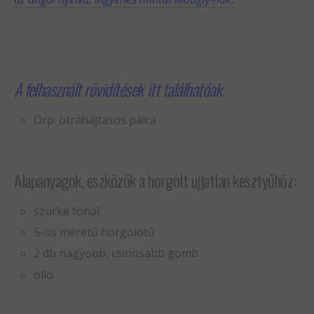
A felhasznált rövidítések itt találhatóak.
Örp: ötráhajtásos pálca
Alapanyagok, eszközök a horgolt ujjatlan kesztyűhöz:
szürke fonal
5-ös méretű horgolótű
2 db nagyobb, csinosabb gomb
olló