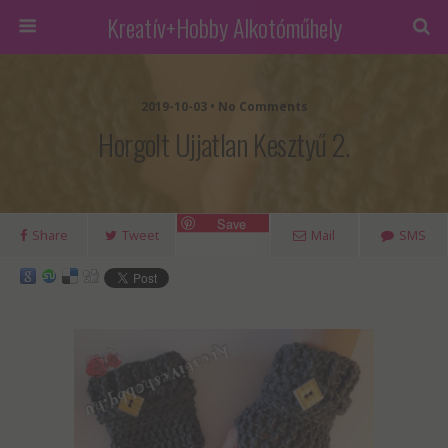
Kreatív+Hobby Alkotóműhely
2019-10-03 • No Comments
Horgolt Ujjatlan Kesztyű 2.
Save
Share
Tweet
Mail
SMS