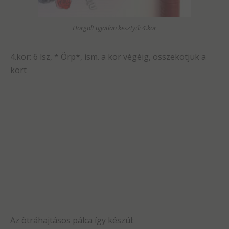
Horgolt ujjatlan kesztyű: 4.kör
4.kör: 6 lsz, * Örp*, ism. a kör végéig, összekötjük a
kört
Az ötráhajtásos pálca így készül: