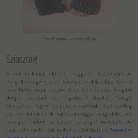
Horgolt ujjatlan kesztyű Kelly-től
Sziasztok!
A mai kellemes októberi reggelen Édesanyámnak
horgoltam egy ujjatlan kesztyűt biciklizéshez. Ezen a
nem hétköznapi, bonyolultnak tűnő mintán 4 újabb
dolgot tanultam a horgolásról. Ezeket Moogly
videójában fogom bemutatni azoknak, akik esetleg
szintén nem ismerik. Sajnos a magyar megfelelőjüket
nemigen tudom, a videók is angol nyelvűek, de
szerintem nyelvtudás nélkül is jól érthetőek.
Köszönöm
az angol nyelvű, ingyenes mintát Moogly-nak.