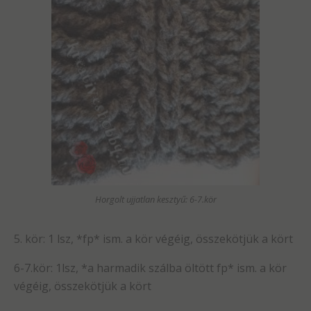
Horgolt ujjatlan kesztyű: 6-7.kör
5. kör: 1 lsz, *fp* ism. a kör végéig, összekötjük a kört
6-7.kör: 1lsz, *a harmadik szálba öltött fp* ism. a kör
végéig, összekötjük a kört