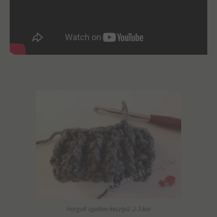
Horgolt ujjatlan kesztyű: 2-3.kör