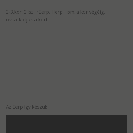
2-3.kör: 2 lsz, *Eerp, Herp* ism. a kör végéig,
összekötjük a kört
Az Eerp így készül: