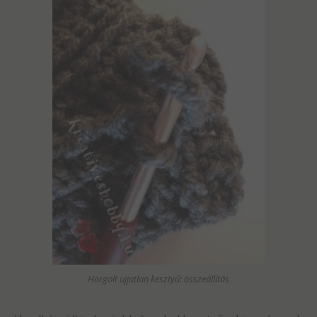
Horgolt ujjatlan kesztyű: összeállítás