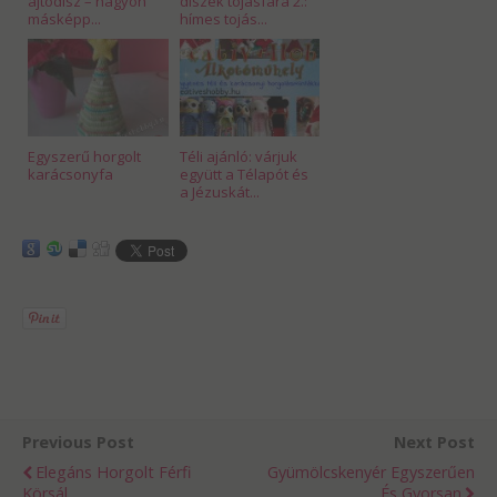
ajtódísz – nagyon
díszek tojásfára 2.:
másképp...
hímes tojás...
Egyszerű horgolt
Téli ajánló: várjuk
karácsonyfa
együtt a Télapót és
a Jézuskát...
Previous Post
Next Post
Elegáns Horgolt Férfi
Gyümölcskenyér Egyszerűen
Körsál
És Gyorsan