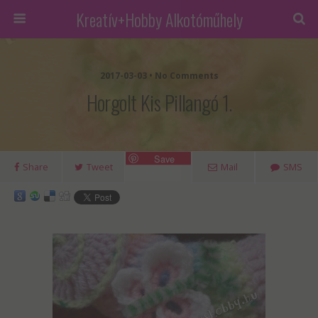
Kreatív+Hobby Alkotóműhely
2017-03-03 • No Comments
Horgolt Kis Pillangó 1.
Save
Share
Tweet
Mail
SMS