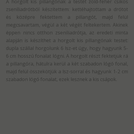
A horgolt kis pillangónak a testét zöld-fehér csíkos
zseníliadrótból készítettem: kettéhajtottam a drótot
és középre fektettem a pillangót, majd felül
megcsavartam, végül a két végét feltekertem. Akinek
éppen nincs otthon zseníliadrótja, az eredeti minta
alapján is készíthet a horgolt kis pillangónak testet:
dupla szállal horgolunk 6 lsz-et úgy, hogy hagyunk 5-
6 cm hosszú fonalat lógni. A horgolt részt fektetjük rá
a pillangóra, hátulra kerül a két szabadon lógó fonal,
majd felül összekötjük a lsz-sorral és hagyunk 1-2 cm
szabadon lógó fonalat, ezek lesznek a kis csápok.