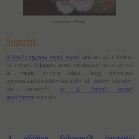
Horgolt kis pillangó
Sziasztok!
A Ravelry ingyenes mintái között
találtam ezt a kedves
kis horgolt pillangót, amely mindössze három sorból
áll, mégis annyira bájos, hogy bármilyen
gyermeksapkán/sálon/kesztyűn el tudom képzelni,
bár részemről
az új, horgolt tavaszi
ajtódíszemre
szántam.
A cikkben felhasznált horgolási