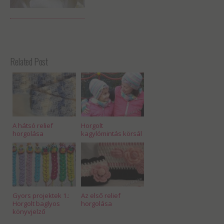
Related Post
A hátsó relief
Horgolt
horgolása
kagylómintás körsál
Gyors projektek 1.:
Az első relief
Horgolt baglyos
horgolása
könyvjelző