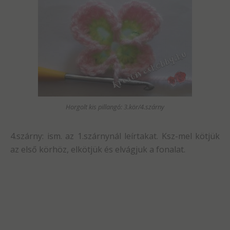
Horgolt kis pillangó: 3.kör/4.szárny
4.szárny: ism. az 1.szárnynál leírtakat. Ksz-mel kötjük
az első körhöz, elkötjük és elvágjuk a fonalat.