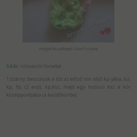
Horgolt kis pillangó: 3.kör/1.szárny
3.kör
: rózsaszín fonallal:
1.szárny: beszúrjuk a tűt az előző sor első kp-jába, lsz,
kp, fp, (2 erp), kp,ksz, majd egy hosszú ksz a kör
középpontjába (a kezdőkörbe)