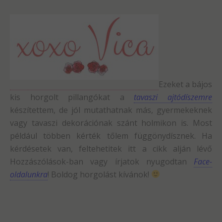
Ezeket a bájos
kis horgolt pillangókat a
tavaszi ajtódíszemre
készítettem, de jól mutathatnak más, gyermekeknek
vagy tavaszi dekorációnak szánt holmikon is. Most
például többen kérték tőlem függönydísznek. Ha
kérdésetek van, feltehetitek itt a cikk alján lévő
Hozzászólások-ban vagy írjatok nyugodtan
Face-
oldalunkra
! Boldog horgolást kívánok!