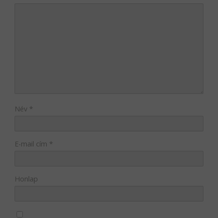
Név
*
E-mail cím
*
Honlap