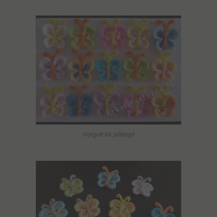
Horgolt kis pillangó