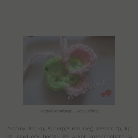
Horgolt kis pillangó: 3.kör/2.szárny
2.szárny: lsz, kp, *(2 erp)* ism. még kétszer, fp, kp,
lsz, majd egy hosszú lsz a kör középpontjába (a