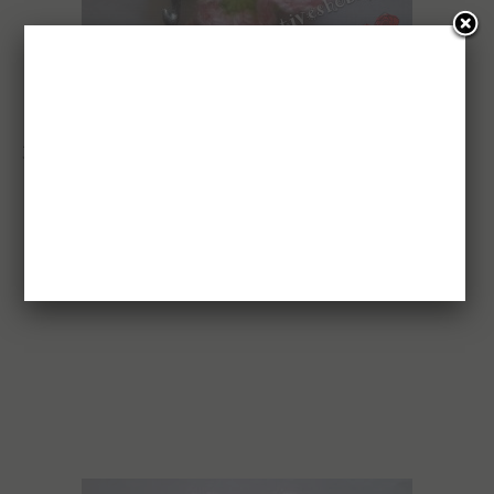
Horgolt kis pillangó: 3.kör/3.szárny
3.szárny: ism. a 2.szárnynál leírtakat