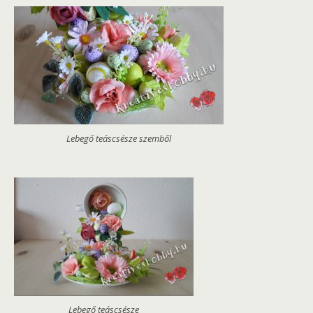
Lebegő teáscsésze szemből
Lebegő teáscsésze