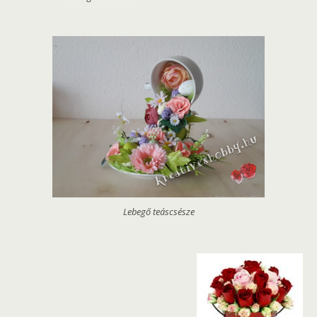
Lebegő teáscsésze