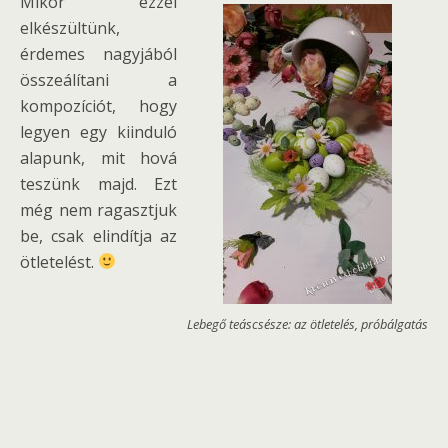
Mikor ezzel
elkészültünk,
érdemes nagyjából
összeálítani a
kompozíciót, hogy
legyen egy kiinduló
alapunk, mit hová
teszünk majd. Ezt
még nem ragasztjuk
be, csak elindítja az
ötletelést.
Lebegő teáscsésze: az ötletelés, próbálgatás