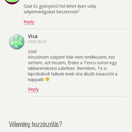
Szia! Ez gyönyörű! hol lehet ilyen szép
selyemvirágokat beszerezni?
Reply
Vica
2020-05-27
Szia!
Köszönöm szépen! Már nem emlékszem, hol
vettem, azt hiszem, Érden a Tesco-soron egy
lakberendezési üzletben. Remélem, Te is
kipróbálod! Nálunk évek óta díszíti tavasztól a
nappalit
Reply
Vélemény, hozzászólás?