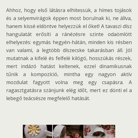
Ahhoz, hogy első látásra elhitessük, a hímes tojások
és a selyemvirágok éppen most borulnak ki, ne állva,
hanem kissé eldöntve helyezzük el őket! A tavaszi dísz
hangulatát erősíti a ránézésre szinte odaömlött
elhelyezés: egymás hegyén-hátán, minden kis résben
van valami, a legtöbb díszecske takarásban áll. Jól
mutatnak a kifelé és felfelé kilógó, hosszúkás részek,
mert indázó hatást keltenek, ezzel dinamikusnak
tűnik a kompozíció, mintha egy nagyon aktív
mozdulat fagyott volna meg egy csapásra. A
ragasztgatásra szánjunk elég időt, mert ez dönti el a
lebegő teácsésze megfelelő hatását.