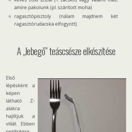
amire pakolunk (pl. szárított moha)
ragasztópisztoly (nálam majdnem két
ragasztórudacska elfogyott)
A „lebegő” teáscsésze elkészítése
Első
lépésként a
képen
látható Z-
alakra
hajlítjuk a
villát. Ebben
segítségre