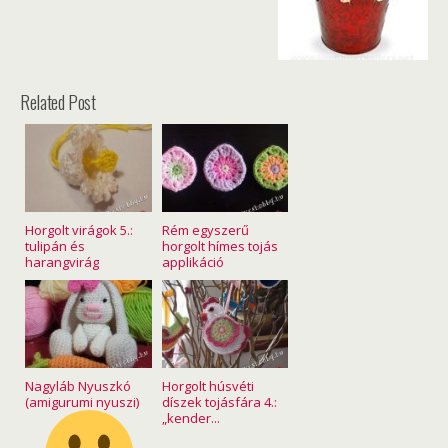
Related Post
Horgolt virágok 5.:
Rém egyszerű
tulipán és
horgolt hímes tojás
harangvirág
applikáció
Nagyláb Nyuszkó
Horgolt húsvéti
(amigurumi nyuszi)
díszek tojásfára 4.:
„kender...