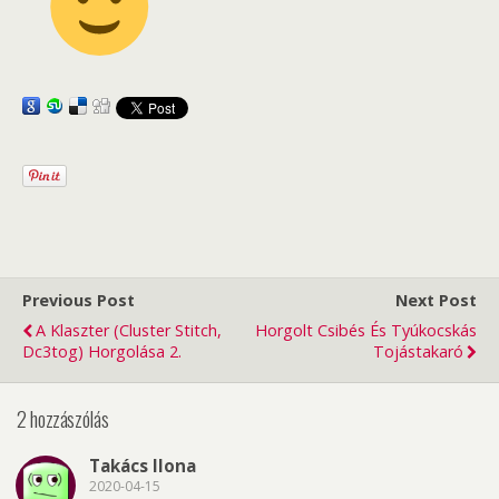
Previous Post
Next Post
A Klaszter (cluster Stitch,
Horgolt Csibés És Tyúkocskás
Dc3tog) Horgolása 2.
Tojástakaró
2 hozzászólás
Takács Ilona
2020-04-15