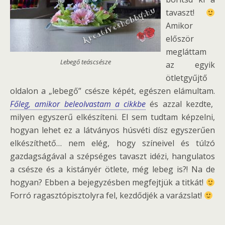
tavaszt!
Amikor
először
megláttam
Lebegő teáscsésze
az egyik
ötletgyűjtő
oldalon a „lebegő” csésze képét, egészen elámultam.
Főleg, amikor beleolvastam a cikkbe
és azzal kezdte,
milyen egyszerű elkészíteni. El sem tudtam képzelni,
hogyan lehet ez a látványos húsvéti dísz egyszerűen
elkészíthető… nem elég, hogy színeivel és túlzó
gazdagságával a szépséges tavaszt idézi, hangulatos
a csésze és a kistányér ötlete, még lebeg is?! Na de
hogyan? Ebben a bejegyzésben megfejtjük a titkát!
Forró ragasztópisztolyra fel, kezdődjék a varázslat!