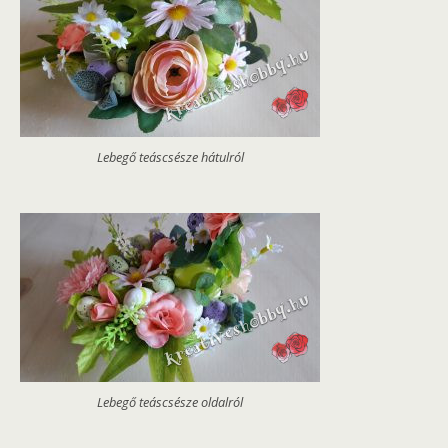
Lebegő teáscsésze hátulról
Lebegő teáscsésze oldalról