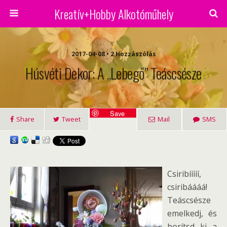
Kreatív+Hobby Alkotóműhely
2017-04-08 • 2 Hozzászólás
Húsvéti Dekor: A „lebegő” Teáscsésze
Save
Share
Tweet
Mail
SMS
Csiribííííí,
csiribáááá!
Teáscsésze
emelkedj, és
borítsd ki a