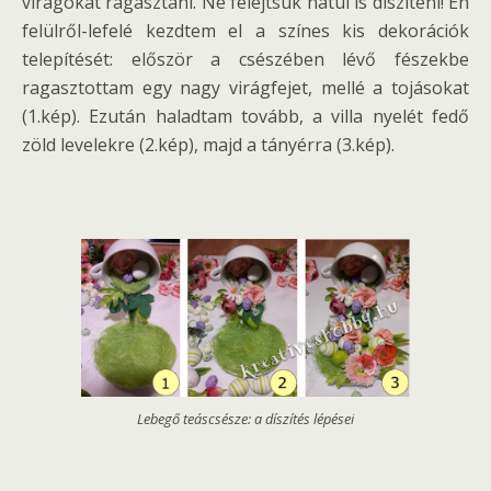
virágokat ragasztani. Ne felejtsük hátul is díszíteni! Én
felülről-lefelé kezdtem el a színes kis dekorációk
telepítését: először a csészében lévő fészekbe
ragasztottam egy nagy virágfejet, mellé a tojásokat
(1.kép). Ezután haladtam tovább, a villa nyelét fedő
zöld levelekre (2.kép), majd a tányérra (3.kép).
Lebegő teáscsésze: a díszítés lépései