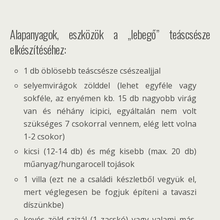
Alapanyagok, eszközök a „lebegő” teáscsésze
elkészítéséhez:
1 db öblösebb teáscsésze csészealjjal
selyemvirágok zölddel (lehet egyféle vagy
sokféle, az enyémen kb. 15 db nagyobb virág
van és néhány icipici, egyáltalán nem volt
szükséges 7 csokorral vennem, elég lett volna
1-2 csokor)
kicsi (12-14 db) és még kisebb (max. 20 db)
műanyag/hungarocell tojások
1 villa (ezt ne a családi készletből vegyük el,
mert véglegesen be fogjuk építeni a tavaszi
díszünkbe)
kevés zöld szizál (1 zacskó) vagy valami más,