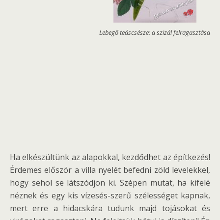
Lebegő teáscsésze: a szizál felragasztása
Ha elkészültünk az alapokkal, kezdődhet az építkezés!
Érdemes először a villa nyelét befedni zöld levelekkel,
hogy sehol se látszódjon ki. Szépen mutat, ha kifelé
néznek és egy kis vízesés-szerű szélességet kapnak,
mert erre a hidacskára tudunk majd tojásokat és