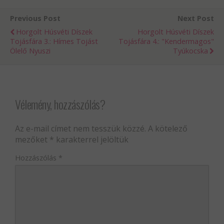
Previous Post
Next Post
Horgolt Húsvéti Díszek
Horgolt Húsvéti Díszek
Tojásfára 3.: Hímes Tojást
Tojásfára 4.: "kendermagos"
Ölelő Nyuszi
Tyúkocska
Vélemény, hozzászólás?
Az e-mail címet nem tesszük közzé.
A kötelező
mezőket
*
karakterrel jelöltük
Hozzászólás
*