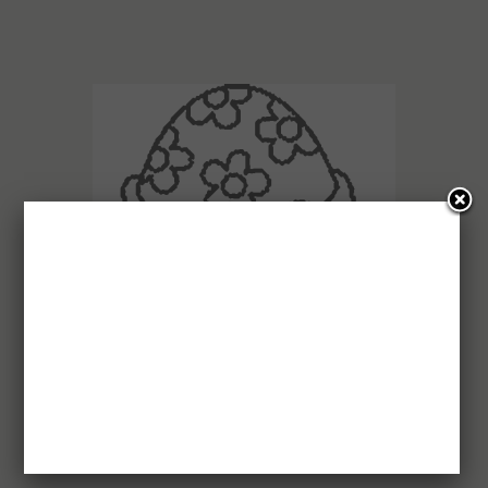
HZSSOFT-gyűjtemény több ezer sablonnal