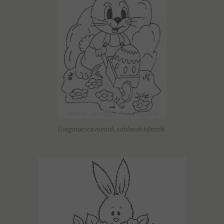
Üvegmatrica minták, sablonok kifestők.