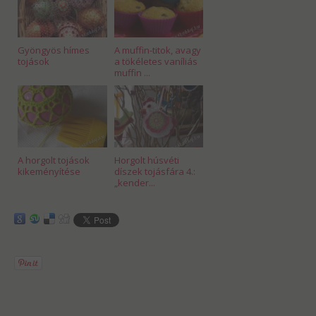
Gyöngyös hímes
A muffin-titok, avagy
tojások
a tökéletes vaníliás
muffin ...
A horgolt tojások
Horgolt húsvéti
kikeményítése
díszek tojásfára 4.:
„kender...