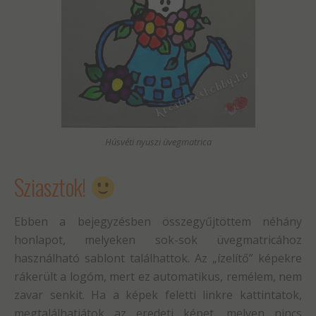
Húsvéti nyuszi üvegmatrica
Sziasztok!
Ebben a bejegyzésben összegyűjtöttem néhány
honlapot, melyeken sok-sok üvegmatricához
használható sablont találhattok. Az „ízelítő” képekre
rákerült a logóm, mert ez automatikus, remélem, nem
zavar senkit. Ha a képek feletti linkre kattintatok,
megtalálhatjátok az eredeti képet, melyen nincs