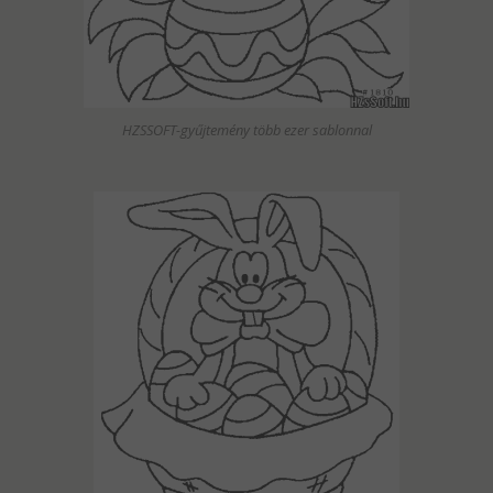
HZSSOFT-gyűjtemény több ezer sablonnal