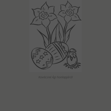
Kovácsné Ági honlapjáról