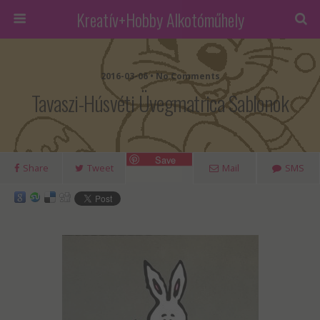
Kreatív+Hobby Alkotóműhely
2016-03-06 • No Comments
Tavaszi-Húsvéti Üvegmatrica Sablonok
Save
Share
Tweet
Mail
SMS