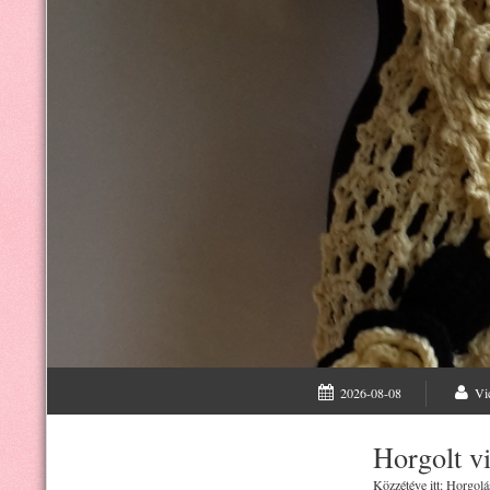
2026-08-08
Vi
Horgolt vi
Közzétéve itt:
Horgolá