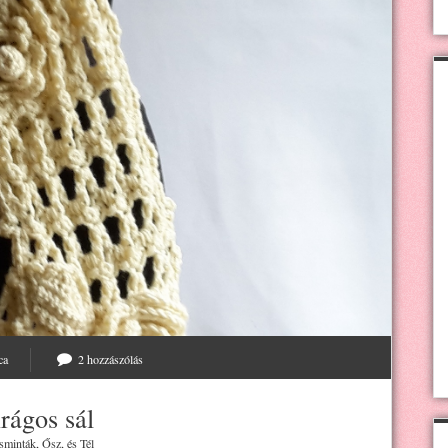
ca
2 hozzászólás
rágos sál
sminták
,
Ősz
, és
Tél