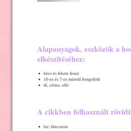
Alapanyagok, eszközök a hor
elkészítéséhez:
bézs és fekete fonal
10-es és 7-es méretű horgolótű
tű, cérna, olló
A cikkben felhasznált rövidí
lsz: láncszem