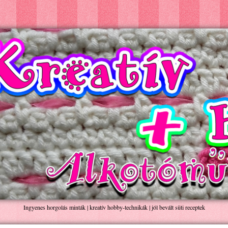
Ingyenes horgolás minták | kreatív hobby-technikák | jól bevált süti receptek