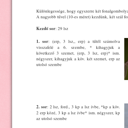
Különlegessége, hogy egyszerre két fonalgombolya
A nagyobb tűvel (10-es méret) kezdünk, két szál fon
Kezdő sor
: 29 lsz
1. sor
: (erp, 3 lsz,, erp) a tűtől számolva
visszafelé a 6. szembe, * kihagyjuk a
következő 3 szemet, (erp, 3 lsz, erp)* ism.
négyszer, kihagyjuk a köv. két szemet, erp az
utolsó szembe
2. sor
: 2 lsz, ford., 3 kp a lsz ívbe, *kp a köv.
2 erp közé, 3 kp a lsz ívbe* ism. négyszer, kp
az utolsó szembe