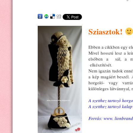
Sziasztok!
Ebben a cikkben egy el
Mivel hosszú lesz a le
elsőben a sál, a má
elkészítését.
Nem igazán tudok ennél
a kép magáért beszél. 
horgoló- vagy varrás
különleges látvánnyal, 
A szetthez tartozó horgol
A szetthez tartozó kalap 
Forrás: www. lionbran