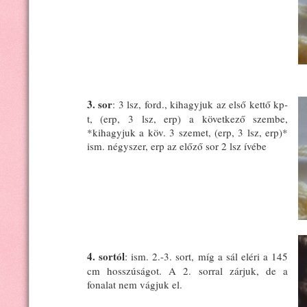
3. sor
: 3 lsz, ford., kihagyjuk az első kettő kp-
t, (erp, 3 lsz, erp) a következő szembe,
*kihagyjuk a köv. 3 szemet, (erp, 3 lsz, erp)*
ism. négyszer, erp az előző sor 2 lsz ívébe
4. sortól
: ism. 2.-3. sort, míg a sál eléri a 145
cm hosszúságot. A 2. sorral zárjuk, de a
fonalat nem vágjuk el.