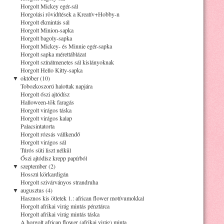
Horgolt Mickey egér-sál
Horgolási rövidítések a Kreatív+Hobby-n
Horgolt ékmintás sál
Horgolt Minion-sapka
Horgolt bagoly-sapka
Horgolt Mickey- és Minnie egér-sapka
Horgolt sapka mérettáblázat
Horgolt színátmenetes sál kislányoknak
Horgolt Hello Kitty-sapka
▼
október (10)
Tobozkoszorú halottak napjára
Horgolt őszi ajtódísz
Halloween-tök faragás
Horgolt virágos táska
Horgolt virágos kalap
Palacsintatorta
Horgolt rózsás vállkendő
Horgolt virágos sál
Túrós süti liszt nélkül
Őszi ajtódísz krepp papírból
▼
szeptember (2)
Hosszú körkardigán
Horgolt szivárványos strandruha
▼
augusztus (4)
Hasznos kis ötletek 1.: african flower motívumokkal
Horgolt afrikai virág mintás pénztárca
Horgolt afrikai virág mintás táska
A horgolt african flower (afrikai virág) minta