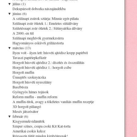
▼
július (1)
Dekupázsolt dobozka nászajándékba
▼
június (6)
A szülinapi zsúrok sztárja: Minnie egér-piñata
Szülinapi zsúr ötletek 1.: Emeletes sütiállvány
Születésnapi zsúr ötletek 2.: Sütinyalóka-állvány
A 2000.-en túl
Szülinapi meghívók gyermekzsúrra
Hagyományos esküvői grillázstorta
▼
március (13)
Ilyen volt - ilyen lett: húsvéti ajtódísz krepp papírból
Tavaszi papírlepkefüzér
Horgolt húsvéti ajtódísz 2.: díszítés és összeállítás
Horgolt húsvéti ajtódísz 1.: horgolt csibe
Horgolt muffin
Ünneplős szoknyácska
Horgolt húsvéti nyuszilány
Baszbúsza
Gyöngyös hímes tojások
Reform muffin - muffin reform
A muffin-titok, avagy a tökéletes vaníliás muffin receptje
3D horgolt pillangó
Mesés játszósátor
▼
február (6)
Kisgyermekvidámítók
Szuper színes, csupa csoki Kit Kat-torta
Amerikai csokis keksz
Rózsaszín tütüt minden királylánynak!