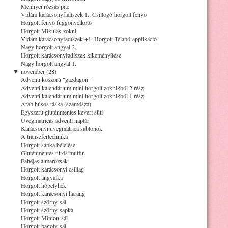
Mennyei rózsás pite
Vidám karácsonyfadíszek 1.: Csillogó horgolt fenyő
Horgolt fenyő függönyelkötő
Horgolt Mikulás-zokni
Vidám karácsonyfadíszek +1: Horgolt Télapó-applikáció
Nagy horgolt angyal 2.
Horgolt karácsonyfadíszek kikeményítése
Nagy horgolt angyal 1.
▼
november (28)
Adventi koszorú "gazdagon"
Adventi kalendárium mini horgolt zoknikból 2.rész
Adventi kalendárium mini horgolt zoknikból 1.rész
Arab húsos táska (szamósza)
Egyszerű gluténmentes kevert süti
Üvegmatricás adventi naptár
Karácsonyi üvegmatrica sablonok
A transzfertechnika
Horgolt sapka bélelése
Gluténmentes túrós muffin
Fahéjas almarózsák
Horgolt karácsonyi csillag
Horgolt angyalka
Horgolt hópelyhek
Horgolt karácsonyi harang
Horgolt szörny-sál
Horgolt szörny-sapka
Horgolt Minion-sál
Horgolt bagoly-sál