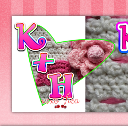
Kreatív+Hobby
Alkotóműhely