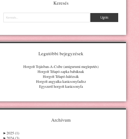
Keresés
Keresés
Legutóbbi bejegyzések
Horgolt Tojásban-A-Csibe (amigurumi meglepetés)
Horgolt Télapó-sapka babáknak
Horgolt Télapó-hálózsák
Horgolt angyalka karácsonyfadísz
Egyszerű horgolt karácsonyfa
Archívum
►
2025 (1)
►
2024 (3)