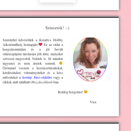
Sziasztok! :-)
Szeretettel üdvözöllek a Kreatív+ H
obby
Alkotóműhely
honlapján!
Ez az oldal a
horgolásmintáim és a jól bevált
sütireceptjeim tárolására jött létre, melyeket
szívesen megosztok Veletek is. Itt minden
ingyenes és nem árulok semmit.
Örömmel veszem a hozzászólásaitokat,
kérdéseiteket, véleményeteket és a kész
műveiteket
a honlap Face-oldalán
vagy a
cikkek alatt található
Hozzászólások
-ban.
Boldog horgolást!
Vica