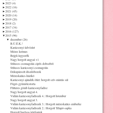
►
2023 (4)
►
2022 (16)
►
2021 (45)
►
2020 (14)
►
2019 (20)
►
2018 (2)
►
2017 (34)
►
2016 (127)
▼
2015 (96)
▼
december (26)
B.Ú.É.K.!
Karácsonyi üdvözlet
Mézes krémes
Bejgli-legyezők
Nagy horgolt angyal +1
Stílusos csomagolás cipős dobozból
Stílusos karácsonyi csomagolás
Dekupázsolt díszdobozok
Mézeskalács-házikó
Karácsonyi ajándék ötlet: horgolt szív-mintás sál
Fügés gyümölcstorta
Flitteres gömb karácsonyfadísz
Nagy horgolt angyal 4.
Vidám karácsonyfadíszek 4.: Horgolt hóember
Nagy horgolt angyal 3.
Vidám karácsonyfadíszek 3.: Horgolt mézeskalács emberke
Vidám karácsonyfadíszek 2.: Horgolt Télapó-sapka
Horgolt baglyos telefontok