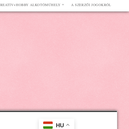
REATÍV+HOBBY ALKOTÓMŰHELY
A SZERZŐI JOGOKRÓL
HU