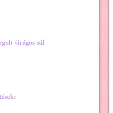
golt virágos sál
tések: