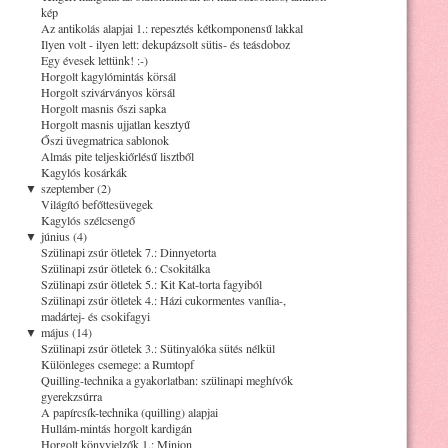
kép
Az antikolás alapjai 1.: repesztés kétkomponensű lakkal
Ilyen volt - ilyen lett: dekupázsolt sütis- és teásdoboz
Egy évesek lettünk! :-)
Horgolt kagylómintás körsál
Horgolt szivárványos körsál
Horgolt masnis őszi sapka
Horgolt masnis ujjatlan kesztyű
Őszi üvegmatrica sablonok
Almás pite teljeskiőrlésű lisztből
Kagylós kosárkák
▼
szeptember (2)
Világító befőttesüvegek
Kagylós szélcsengő
▼
június (4)
Szülinapi zsúr ötletek 7.: Dinnyetorta
Szülinapi zsúr ötletek 6.: Csokitálka
Szülinapi zsúr ötletek 5.: Kit Kat-torta fagyiból
Szülinapi zsúr ötletek 4.: Házi cukormentes vanília-,
madártej- és csokifagyi
▼
május (14)
Szülinapi zsúr ötletek 3.: Sütinyalóka sütés nélkül
Különleges csemege: a Rumtopf
Quilling-technika a gyakorlatban: szülinapi meghívók
gyerekzsúrra
A papírcsík-technika (quilling) alapjai
Hullám-mintás horgolt kardigán
Horgolt könyvjelzők 1.: Minion