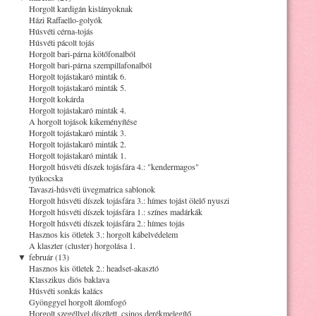
Horgolt kardigán kislányoknak
Házi Raffaello-golyók
Húsvéti cérna-tojás
Húsvéti pácolt tojás
Horgolt bari-párna kötőfonalból
Horgolt bari-párna szempillafonalból
Horgolt tojástakaró minták 6.
Horgolt tojástakaró minták 5.
Horgolt kokárda
Horgolt tojástakaró minták 4.
A horgolt tojások kikeményítése
Horgolt tojástakaró minták 3.
Horgolt tojástakaró minták 2.
Horgolt tojástakaró minták 1.
Horgolt húsvéti díszek tojásfára 4.: "kendermagos"
tyúkocska
Tavaszi-húsvéti üvegmatrica sablonok
Horgolt húsvéti díszek tojásfára 3.: hímes tojást ölelő nyuszi
Horgolt húsvéti díszek tojásfára 1.: színes madárkák
Horgolt húsvéti díszek tojásfára 2.: hímes tojás
Hasznos kis ötletek 3.: horgolt kábelvédelem
A klaszter (cluster) horgolása 1.
▼
február (13)
Hasznos kis ötletek 2.: headset-akasztó
Klasszikus diós baklava
Húsvéti sonkás kalács
Gyönggyel horgolt álomfogó
Horgolt szegéllyel díszített, csinos derékmelegítő