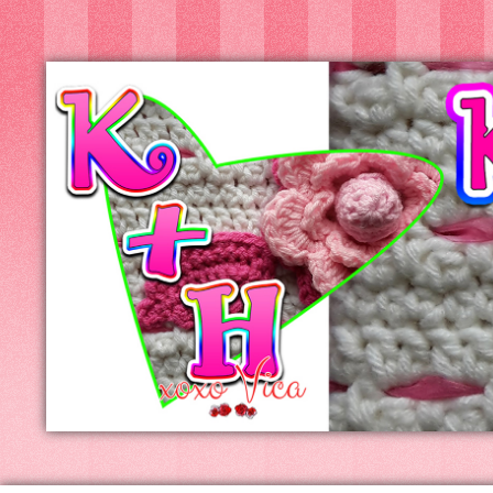
Kreatív+Hobby
Alkotóműhely