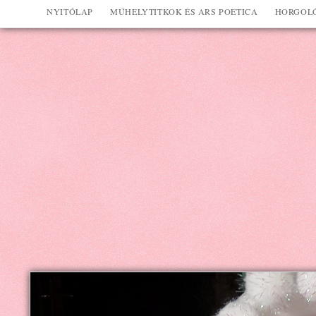
NYITÓLAP
MŰHELYTITKOK ÉS ARS POETICA
HORGOLÓ