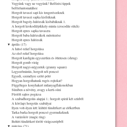
Vegyünk vagy ne vegyünk? Befőzési tippek
befőzőautomatához
Horgolt tavaszi sapi kis tengerészeknek
Horgolt tavaszi sapka kisfiúknak
Horgolt bagoly-hálózsák kisbabáknak 1.
A horgolt krokodil/pikkely-minta (crocodile stitch)
Horgolt epres sapka tavaszra
Horgolt baba-hálózsákok méretezése
Horgolt epres hálózsák
▼
április (17)
A hátsó relief horgolása
Az első relief horgolása
Horgolt kardigán egyszerűen és ötletesen (shrug)
Horgolt gomb-virág
Horgolt nagyi-négyzetek (granny square)
Legyezőmintás, horgolt női poncsó
Egyedi, személyre szóló póló
Hogyan horgolhatunk rugós rojtokat?
Függőleges konyhakert műanyagflakonokban
Süniben a növény, avagy a kerti-süni
Füstölt sajtos pogácsa
A szabadhorgolás alapjai 1.: horgolt spirál két színből
A kör(lap) horgolás szabályai
Ilyen volt-ilyen lett: kültéri tündérkert az előkertben
Tarka-barka horgolt poncsó gyermekeknek
A varázskör (magic ring)
Beltéri tündérkert törött virágcserépből
▼
március (21)