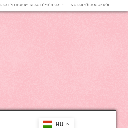
REATÍV+HOBBY ALKOTÓMŰHELY
A SZERZŐI JOGOKRÓL
HU