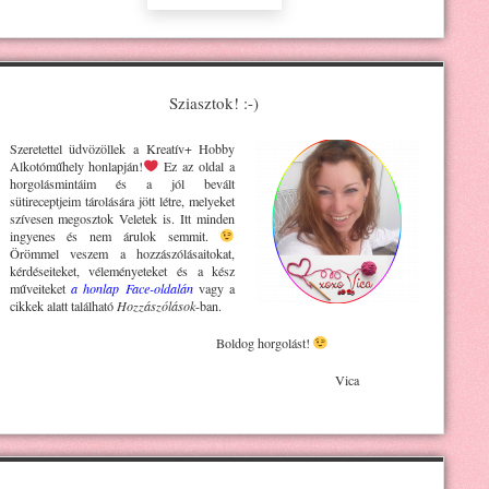
Sziasztok! :-)
Szeretettel üdvözöllek a Kreatív+ H
obby
Alkotóműhely
honlapján!
Ez az oldal a
horgolásmintáim és a jól bevált
sütireceptjeim tárolására jött létre, melyeket
szívesen megosztok Veletek is. Itt minden
ingyenes és nem árulok semmit.
Örömmel veszem a hozzászólásaitokat,
kérdéseiteket, véleményeteket és a kész
műveiteket
a honlap Face-oldalán
vagy a
cikkek alatt található
Hozzászólások
-ban.
Boldog horgolást!
Vica