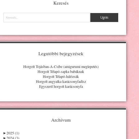
Keresés
Keresés
Legutóbbi bejegyzések
Horgolt Tojásban-A-Csibe (amigurumi meglepetés)
Horgolt Télapó-sapka babáknak
Horgolt Télapó-hálózsák
Horgolt angyalka karácsonyfadísz
Egyszerű horgolt karácsonyfa
Archívum
►
2025 (1)
►
2024 (3)