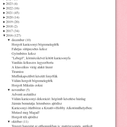
►
2023 (4)
►
2022 (16)
►
2021 (45)
►
2020 (14)
►
2019 (20)
►
2018 (2)
►
2017 (34)
▼
2016 (127)
▼
december (10)
Horgolt karácsonyi bögremelegítők
Fahéjas sütipecsétes keksz
Gyömbéres keksz
"Lebegő", körmöcskével kötött karácsonyfa
Vaníliás-kókuszos legyezőtorta
A klasszikus virág alakú linzer
Tiramisu
Muffinkapszliból készült fenyőfák
Vidám horgolt bögremelegítők
Horgolt Mikulás-zokni
▼
november (5)
Adventi asztaldísz
Vidám karácsonyi dekoráció: hógömb készítése házilag
Jázmin bemutatja: hóemberes ajtódísz
Karácsonyi ötletbörze a Kreatív+Hobby Alkotóműhelyében:
Mutasd meg Magad!
Horgolt téli ajtódísz
▼
október (11)
Tengeri hangulat az otthonunkban is: matrózcsomós, antikolt