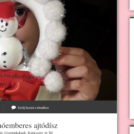
Szólj hozzá a témához
hóemberes ajtódísz
ió
,
Gyermekeknek
,
Karácsony
, és
Tél