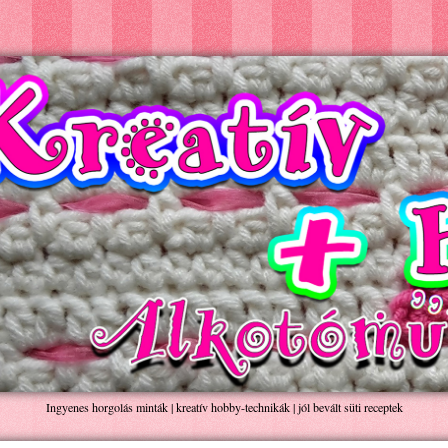
Ingyenes horgolás minták | kreatív hobby-technikák | jól bevált süti receptek