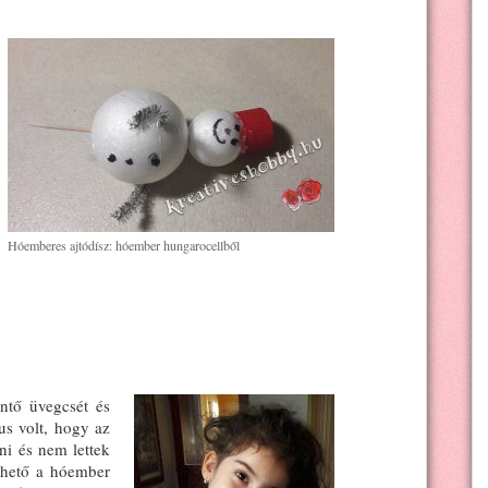
Hóemberes ajtódísz: hóember hungarocellből
entő üvegcsét és
us volt, hogy az
ni és nem lettek
íthető a hóember