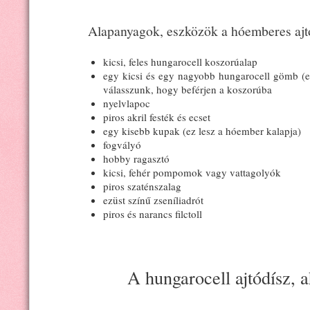
Alapanyagok, eszközök a hóemberes ajt
kicsi, feles hungarocell koszorúalap
egy kicsi és egy nagyobb hungarocell gömb (ez
válasszunk, hogy beférjen a koszorúba
nyelvlapoc
piros akril festék és ecset
egy kisebb kupak (ez lesz a hóember kalapja)
fogvályó
hobby ragasztó
kicsi, fehér pompomok vagy vattagolyók
piros szaténszalag
ezüst színű zseníliadrót
piros és narancs filctoll
A hungarocell ajtódísz, a