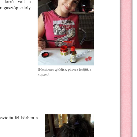
n forró volt a
ragasztópisztoly
Hóemberes ajtódísz: pirosra festjük a
kupakot
ztotta fel körben a