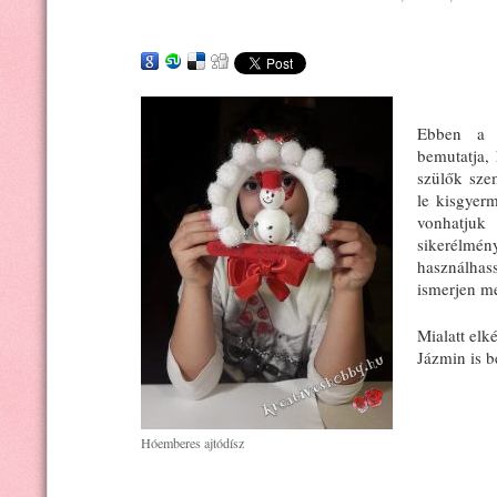
Ebben a r
bemutatja,
szülők sze
le kisgyer
vonhatjuk
sikerélmé
használhas
ismerjen m
Mialatt el
Jázmin is be
Hóemberes ajtódísz