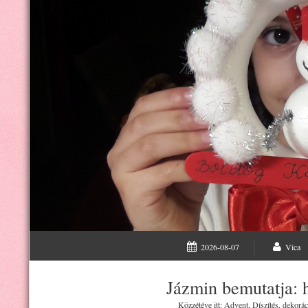
2026-08-07
Vica
Jázmin bemutatja: 
Közzétéve itt:
Advent
,
Díszítés, dekorác