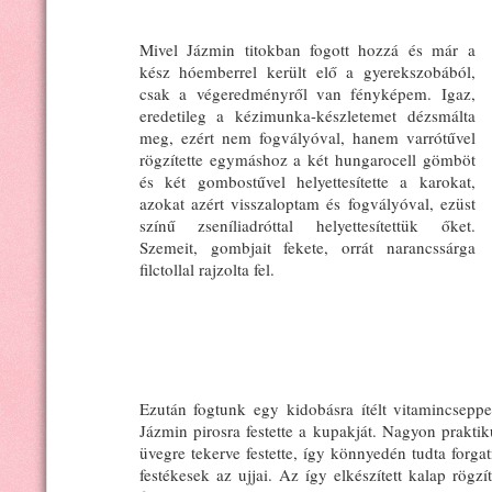
Mivel Jázmin titokban fogott hozzá és már a
kész hóemberrel került elő a gyerekszobából,
csak a végeredményről van fényképem. Igaz,
eredetileg a kézimunka-készletemet dézsmálta
meg, ezért nem fogvályóval, hanem varrótűvel
rögzítette egymáshoz a két hungarocell gömböt
és két gombostűvel helyettesítette a karokat,
azokat azért visszaloptam és fogvályóval, ezüst
színű zseníliadróttal helyettesítettük őket.
Szemeit, gombjait fekete, orrát narancssárga
filctollal rajzolta fel.
Ezután fogtunk egy kidobásra ítélt vitamincsepp
Jázmin pirosra festette a kupakját. Nagyon praktik
üvegre tekerve festette, így könnyedén tudta forgat
festékesek az ujjai. Az így elkészített kalap rögz