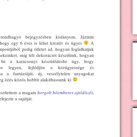
endhagyó bejegyzésben kislányom, Jázmin
 hogy egy 6 éves is lehet kreatív és ügyes
A
mpontjából pedig ötletet ad, hogyan foglalhatjuk
mekeinket, míg téli dekorációt készítünk, hogyan
 be a karácsonyi készülődésbe úgy, hogy
nye legyen, fejlődjön a kézügyessége és
sa a fantáziáját, új, veszélytelen anyagokat
eg ééés közös hobbit alakíthassunk ki
készítettem a magam
horgolt hóemberes ajtódíszét
,
fejezte a sajátját.