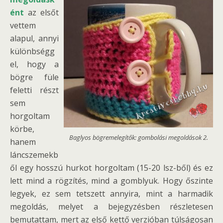
ént
az elsőt
vettem
alapul, annyi
különbségg
el, hogy a
bögre füle
feletti részt
sem
horgoltam
körbe,
Baglyos bögremelegítők: gombolási megoldások 2.
hanem
láncszemekb
ől egy hosszú hurkot horgoltam (15-20 lsz-ből) és ez
lett mind a rögzítés, mind a gomblyuk. Hogy őszinte
legyek, ez sem tetszett annyira, mint a harmadik
megoldás, melyet a bejegyzésben részletesen
bemutattam, mert az első kettő verzióban túlságosan