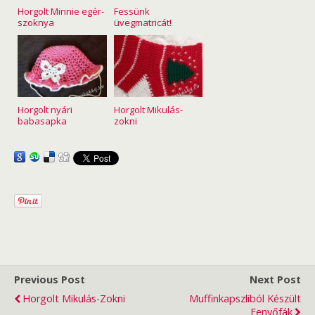
Horgolt Minnie egér-
Fessünk
szoknya
üvegmatricát!
Horgolt nyári
Horgolt Mikulás-
babasapka
zokni
Previous Post
Next Post
Horgolt Mikulás-Zokni
Muffinkapszliból Készült
Fenyőfák