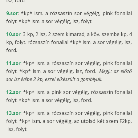
lsz, ford.
9.sor
: *kp* ism. a rózsaszín sor végéig, pink fonallal
folyt. *kp* ism. a sor végéig, lsz, folyt.
10.sor
: 3 kp, 2 lsz, 2 szem kimarad, a köv. szembe kp, 4
kp, folyt. rózsaszín fonallal *kp* ism. a sor végéig, lsz,
ford.
11.sor
: *kp* ism. a rószaszín sor végéig, pink fonallal
folyt. *kp* ism. a sor végéig, lsz, ford.
Megj.: az előző
sor lsz ívébe 2 kp, ezzel elkészült a gomblyuk.
12.sor
: *kp* ism. a pink sor végéig, rózsaszín fonallal
folyt. *kp* ism. a sor végéig, lsz, ford.
13.sor
: *kp* ism. a rózsaszín sor végéig, pink fonallal
folyt. *kp* ism. a sor végéig, az utolsó két szem F2kp,
lsz, folyt.