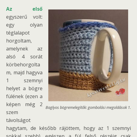
Az első
egyszerű volt:
egy olyan
téglalapot
horgoltam,
amelynek az
alsó 4 sorát
körbehorgolta
m, majd hagyva
1 szemnyi
helyet a bögre
fülének (ezen a
képen még 2
Baglyos bögremelegítők: gombolási megoldások 1.
szem
távolságot
hagytam, de később rájöttem, hogy az 1 szemnyi
sokkal szebb), egészen a fül felső részéig csak