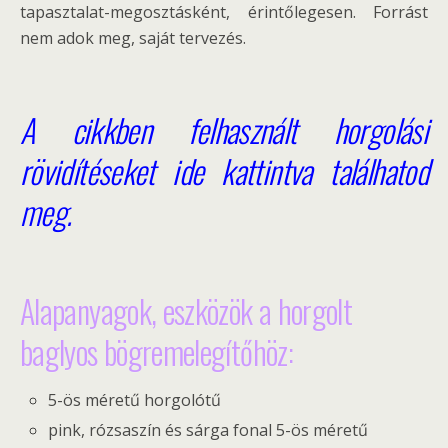
tapasztalat-megosztásként, érintőlegesen. Forrást
nem adok meg, saját tervezés.
A cikkben felhasznált horgolási
rövidítéseket ide kattintva találhatod
meg.
Alapanyagok, eszközök a horgolt
baglyos bögremelegítőhöz:
5-ös méretű horgolótű
pink, rózsaszín és sárga fonal 5-ös méretű