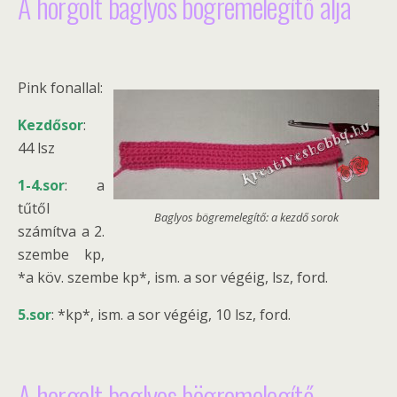
A horgolt baglyos bögremelegítő alja
Pink fonallal:
Kezdősor
:
44 lsz
1-4.sor
: a
tűtől
Baglyos bögremelegítő: a kezdő sorok
számítva a 2.
szembe kp,
*a köv. szembe kp*, ism. a sor végéig, lsz, ford.
5.sor
: *kp*, ism. a sor végéig, 10 lsz, ford.
A horgolt baglyos bögremelegítő