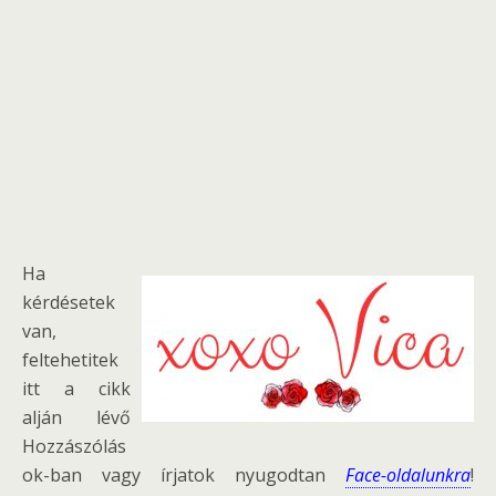
Ha
kérdésetek
van,
feltehetitek
itt a cikk
alján lévő
Hozzászólás
ok-ban vagy írjatok nyugodtan
Face-oldalunkra
!