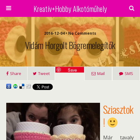
Kreatív+Hobby Alkotóműhely
2016-12-04 • No Comments
Vidám Horgolt Bögremelegítők
Save
Share
Tweet
Mail
SMS
Sziasztok
!
Már tavaly