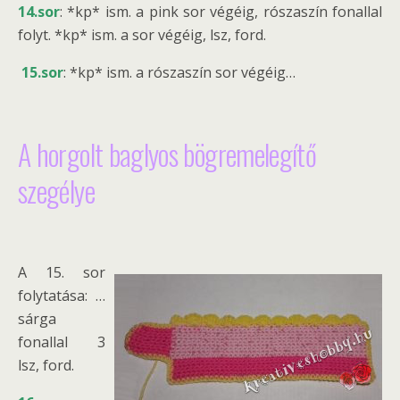
14.sor
: *kp* ism. a pink sor végéig, rószaszín fonallal
folyt. *kp* ism. a sor végéig, lsz, ford.
15.sor
: *kp* ism. a rószaszín sor végéig…
A horgolt baglyos bögremelegítő
szegélye
A 15. sor
folytatása: …
sárga
fonallal 3
lsz, ford.