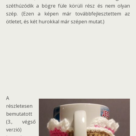
széthúzódik a bögre füle körüli rész és nem olyan
szép. (Ezen a képen már továbbfejlesztettem az
ötletet, és két hurokkal már szépen mutat.)
A
részletesen
bemutatott
(3., végső
verzió)