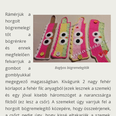
Rámérjük a
horgolt
bögremelegí
tőt a
bögrénkre
és ennek
megfelelően
felvarrjuk a
gombot a
Baglyos bögremelegítők
gomblyukkal
megegyező magasságban. Kivágunk 2 nagy fehér
körlapot a fehér filc anyagból (ezek lesznek a szemek)
és egy jóval kisebb háromszöget a narancssárga
filcből (ez lesz a csőr). A szemeket úgy varrjuk fel a
horgolt bögremelegítő közepére, hogy összeérjenek,
a csőrt pedig úgy, hogy kissé eltakarják a szemek.