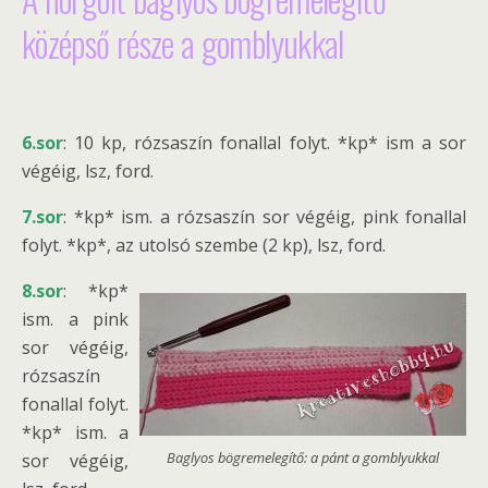
középső része a gomblyukkal
6.sor
: 10 kp, rózsaszín fonallal folyt. *kp* ism a sor
végéig, lsz, ford.
7.sor
: *kp* ism. a rózsaszín sor végéig, pink fonallal
folyt. *kp*, az utolsó szembe (2 kp), lsz, ford.
8.sor
: *kp*
ism. a pink
sor végéig,
rózsaszín
fonallal folyt.
*kp* ism. a
Baglyos bögremelegítő: a pánt a gomblyukkal
sor végéig,