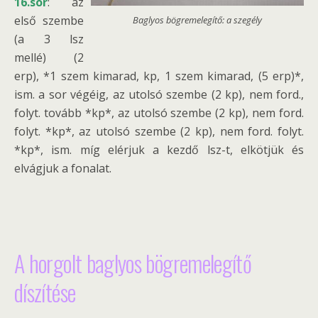
16.sor
: az
első szembe
Baglyos bögremelegítő: a szegély
(a 3 lsz
mellé) (2
erp), *1 szem kimarad, kp, 1 szem kimarad, (5 erp)*,
ism. a sor végéig, az utolsó szembe (2 kp), nem ford.,
folyt. tovább *kp*, az utolsó szembe (2 kp), nem ford.
folyt. *kp*, az utolsó szembe (2 kp), nem ford. folyt.
*kp*, ism. míg elérjuk a kezdő lsz-t, elkötjük és
elvágjuk a fonalat.
A horgolt baglyos bögremelegítő
díszítése