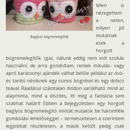
télen is
nézegettem
a neten,
milyen jól
mutatnak
Baglyos bögremelegítők
ezek a
horgolt
bögremelegítők. Igaz, nálunk eddig nem volt szokás
használni, de arra gondoltam, remek mikulás- vagy
apró karácsonyi ajándék válhat belőle például az óvó-
és tanító néniknek egy csinos bögrével és egy doboz
teával. Ráadásul számtalan módon variálható mind az
alapminta, mind a díszítés, itt még a fantázia sem
szabhat határt! Ebben a bejegyzésben egy horgolt
baglyos bögremelegítő mintát mutatok be háromféle
gombolási lehetőséggel – természetesen a szerintem
legjobbat részletesen, a másik kettőt pedig csak