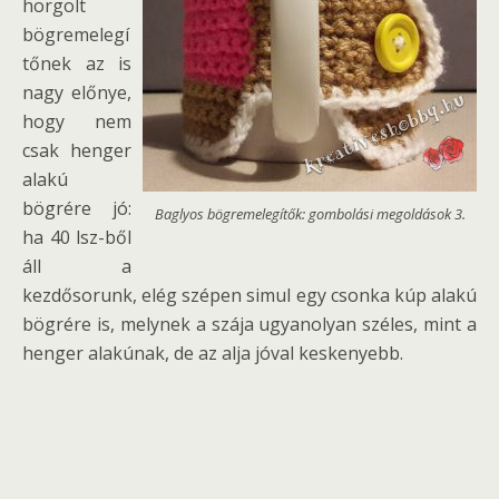
horgolt
bögremelegí
tőnek az is
nagy előnye,
hogy nem
csak henger
alakú
bögrére jó:
Baglyos bögremelegítők: gombolási megoldások 3.
ha 40 lsz-ből
áll a
kezdősorunk, elég szépen simul egy csonka kúp alakú
bögrére is, melynek a szája ugyanolyan széles, mint a
henger alakúnak, de az alja jóval keskenyebb.