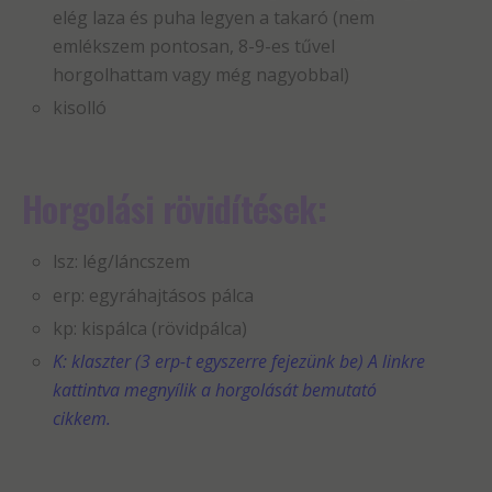
elég laza és puha legyen a takaró (nem
emlékszem pontosan, 8-9-es tűvel
horgolhattam vagy még nagyobbal)
kisolló
Horgolási rövidítések:
lsz: lég/láncszem
erp: egyráhajtásos pálca
kp: kispálca (rövidpálca)
K: klaszter (3 erp-t egyszerre fejezünk be) A linkre
kattintva megnyílik a horgolását bemutató
cikkem.