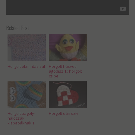
Related Post
Horgolt ékmintás sál
Horgolt húsvéti
ajtódísz 1.: horgolt
csibe
Horgolt bagoly-
Horgolt dán szív
hálózsák
kisbabáknak 1.