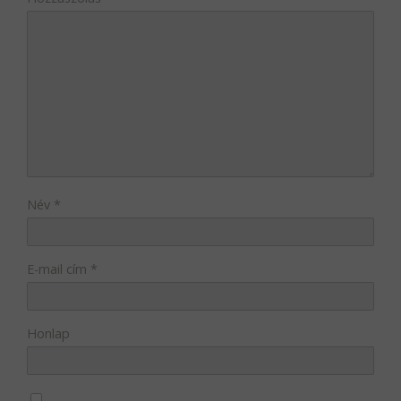
Név
*
E-mail cím
*
Honlap