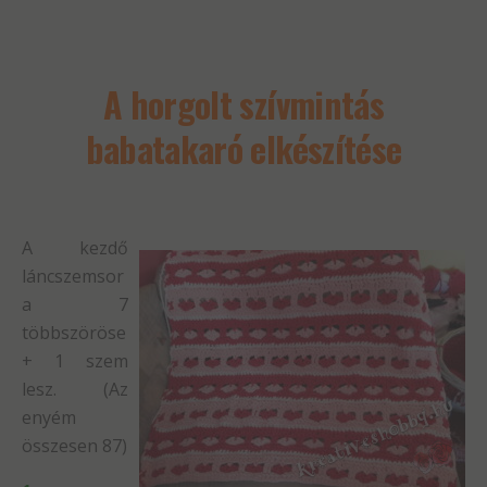
A horgolt szívmintás
babatakaró elkészítése
A kezdő
láncszemsor
a 7
többszöröse
+ 1 szem
lesz. (Az
enyém
összesen 87)