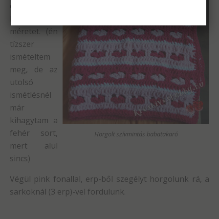
elérjük a
kívánt
méretet. (én
tízszer
ismételtem
meg, de az
utolsó
ismétlésnél
már
kihagytam a
fehér sort,
Horgolt szívmintás babatakaró
mert alul
sincs)
Végül pink fonallal, erp-ből szegélyt horgolunk rá, a
sarkoknál (3 erp)-vel fordulunk.