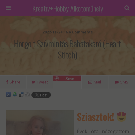
Kreatív+Hobby Alkotóműhely
2022-11-24 • No Comments
Horgolt Szívmintás Babatakaró (heart
Stitch)
Save
Share
Tweet
Mail
SMS
Sziasztok!
Évek óta nézegettem