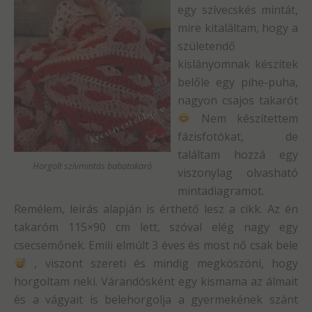
egy szívecskés mintát,
mire kitaláltam, hogy a
születendő
kislányomnak készítek
belőle egy pihe-puha,
nagyon csajos takarót
Nem készítettem
fázisfotókat, de
találtam hozzá egy
Horgolt szívmintás babatakaró
viszonylag olvasható
mintadiagramot.
Remélem, leírás alapján is érthető lesz a cikk. Az én
takaróm 115×90 cm lett, szóval elég nagy egy
csecsemőnek. Emili elmúlt 3 éves és most nő csak bele
, viszont szereti és mindig megköszöni, hogy
horgoltam neki. Várandósként egy kismama az álmait
és a vágyait is belehorgolja a gyermekének szánt