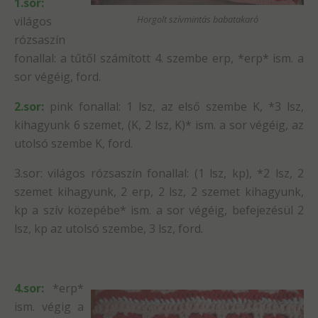
1.sor:
Horgolt szívmintás babatakaró
világos
rózsaszín
fonallal: a tűtől számított 4. szembe erp, *erp* ism. a
sor végéig, ford.
2.sor:
pink fonallal: 1 lsz, az első szembe K, *3 lsz,
kihagyunk 6 szemet, (K, 2 lsz, K)* ism. a sor végéig, az
utolsó szembe K, ford.
3.sor: világos rózsaszín fonallal: (1 lsz, kp), *2 lsz, 2
szemet kihagyunk, 2 erp, 2 lsz, 2 szemet kihagyunk,
kp a szív közepébe* ism. a sor végéig, befejezésül 2
lsz, kp az utolsó szembe, 3 lsz, ford.
4.sor:
*erp*
ism. végig a