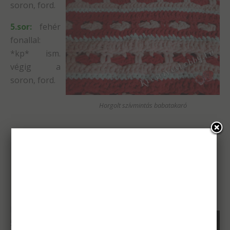
soron, ford.
5.sor:
fehér
fonallal:
*kp* ism.
végig a
soron, ford.
Horgolt szívmintás babatakaró
Ism. az 1-
5.sort, míg