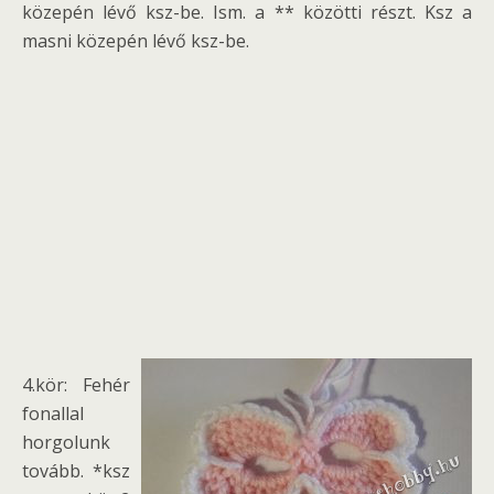
közepén lévő ksz-be. Ism. a ** közötti részt. Ksz a
masni közepén lévő ksz-be.
4.kör: Fehér
fonallal
horgolunk
tovább. *ksz