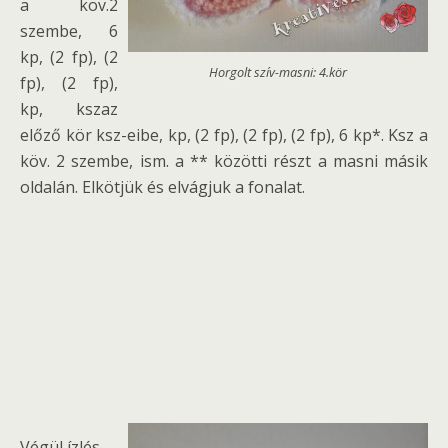
a köv.2
szembe, 6
kp, (2 fp), (2
Horgolt szív-masni: 4.kör
fp), (2 fp),
kp, kszaz
előző kör ksz-eibe, kp, (2 fp), (2 fp), (2 fp), 6 kp*. Ksz a
köv. 2 szembe, ism. a ** közötti részt a masni másik
oldalán. Elkötjük és elvágjuk a fonalat.
Végül ízlés