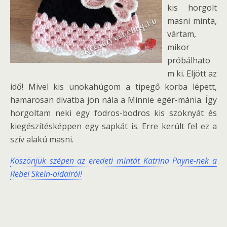
kis horgolt
masni minta,
vártam,
mikor
próbálhato
m ki. Eljött az
idő! Mivel kis unokahúgom a tipegő korba lépett,
hamarosan divatba jön nála a Minnie egér-mánia. Így
horgoltam neki egy fodros-bodros kis szoknyát és
kiegészítésképpen egy sapkát is. Erre került fel ez a
szív alakú masni.
Köszönjük szépen az eredeti mintát Katrina Payne-nek a
Rebel Skein-oldalról!