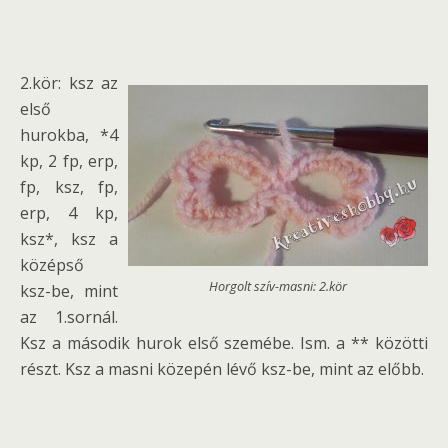
2.kör: ksz az
első
hurokba, *4
kp, 2 fp, erp,
fp, ksz, fp,
erp, 4 kp,
ksz*, ksz a
középső
Horgolt szív-masni: 2.kör
ksz-be, mint
az 1.sornál.
Ksz a második hurok első szemébe. Ism. a ** közötti
részt. Ksz a masni közepén lévő ksz-be, mint az előbb.