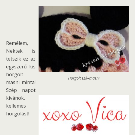
Remélem,
Nektek is
tetszik ez az
egyszerű kis
horgolt
Horgolt szív-masni
masni minta!
Szép napot
kívánok,
kellemes
horgolást!