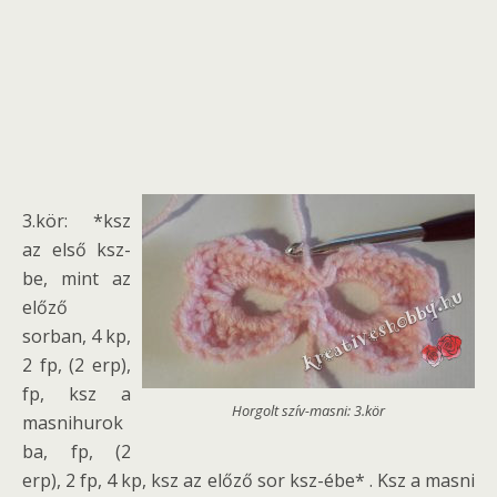
3.kör: *ksz
az első ksz-
be, mint az
előző
sorban, 4 kp,
2 fp, (2 erp),
fp, ksz a
Horgolt szív-masni: 3.kör
masnihurok
ba, fp, (2
erp), 2 fp, 4 kp, ksz az előző sor ksz-ébe* . Ksz a masni