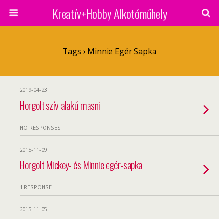
Kreatív+Hobby Alkotóműhely
Tags › Minnie Egér Sapka
2019-04-23
Horgolt szív alakú masni
NO RESPONSES
2015-11-09
Horgolt Mickey- és Minnie egér-sapka
1 RESPONSE
2015-11-05