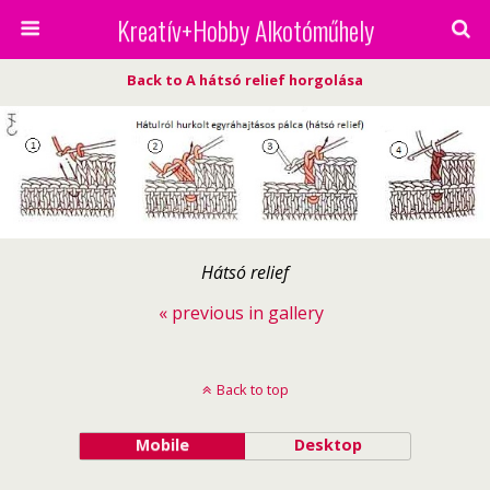
Kreatív+Hobby Alkotóműhely
Back to A hátsó relief horgolása
Hátsó relief
« previous in gallery
Back to top
Mobile
Desktop