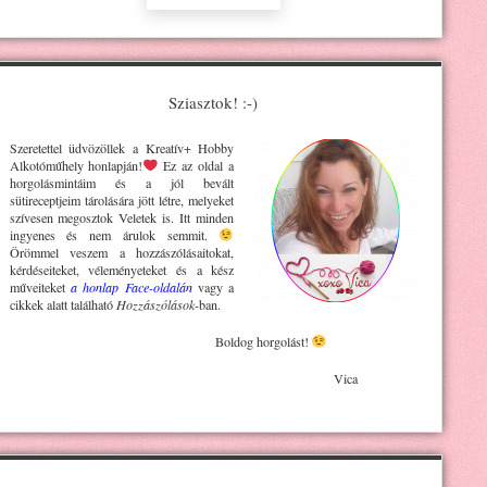
Sziasztok! :-)
Szeretettel üdvözöllek a Kreatív+ H
obby
Alkotóműhely
honlapján!
Ez az oldal a
horgolásmintáim és a jól bevált
sütireceptjeim tárolására jött létre, melyeket
szívesen megosztok Veletek is. Itt minden
ingyenes és nem árulok semmit.
Örömmel veszem a hozzászólásaitokat,
kérdéseiteket, véleményeteket és a kész
műveiteket
a honlap Face-oldalán
vagy a
cikkek alatt található
Hozzászólások
-ban.
Boldog horgolást!
Vica