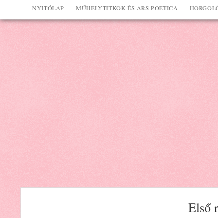
NYITÓLAP
MŰHELYTITKOK ÉS ARS POETICA
HORGOLÓ
Első r