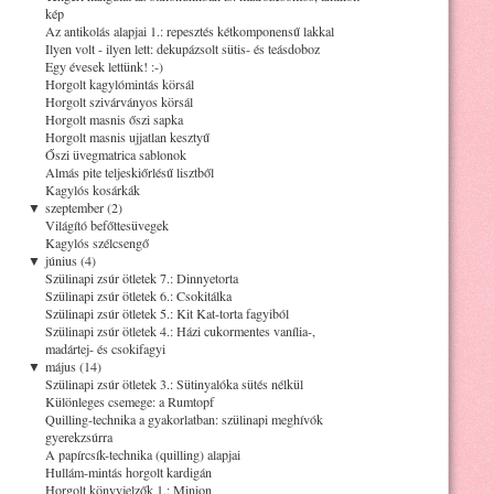
kép
Az antikolás alapjai 1.: repesztés kétkomponensű lakkal
Ilyen volt - ilyen lett: dekupázsolt sütis- és teásdoboz
Egy évesek lettünk! :-)
Horgolt kagylómintás körsál
Horgolt szivárványos körsál
Horgolt masnis őszi sapka
Horgolt masnis ujjatlan kesztyű
Őszi üvegmatrica sablonok
Almás pite teljeskiőrlésű lisztből
Kagylós kosárkák
▼
szeptember (2)
Világító befőttesüvegek
Kagylós szélcsengő
▼
június (4)
Szülinapi zsúr ötletek 7.: Dinnyetorta
Szülinapi zsúr ötletek 6.: Csokitálka
Szülinapi zsúr ötletek 5.: Kit Kat-torta fagyiból
Szülinapi zsúr ötletek 4.: Házi cukormentes vanília-,
madártej- és csokifagyi
▼
május (14)
Szülinapi zsúr ötletek 3.: Sütinyalóka sütés nélkül
Különleges csemege: a Rumtopf
Quilling-technika a gyakorlatban: szülinapi meghívók
gyerekzsúrra
A papírcsík-technika (quilling) alapjai
Hullám-mintás horgolt kardigán
Horgolt könyvjelzők 1.: Minion