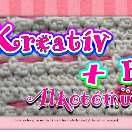
Ingyenes horgolás minták | kreatív hobby-technikák | jól bevált süti receptek