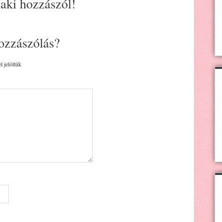
 aki hozzászól!
ozzászólás?
l jelöltük