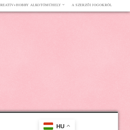
REATÍV+HOBBY ALKOTÓMŰHELY
A SZERZŐI JOGOKRÓL
HU