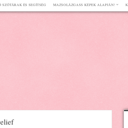
 SZÓTÁRAK ÉS SEGÍTSÉG
MAZSOLÁZGASS KÉPEK ALAPJÁN!
K
elief