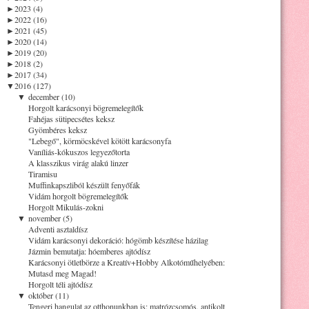
►
2023 (4)
►
2022 (16)
►
2021 (45)
►
2020 (14)
►
2019 (20)
►
2018 (2)
►
2017 (34)
▼
2016 (127)
▼
december (10)
Horgolt karácsonyi bögremelegítők
Fahéjas sütipecsétes keksz
Gyömbéres keksz
"Lebegő", körmöcskével kötött karácsonyfa
Vaníliás-kókuszos legyezőtorta
A klasszikus virág alakú linzer
Tiramisu
Muffinkapszliból készült fenyőfák
Vidám horgolt bögremelegítők
Horgolt Mikulás-zokni
▼
november (5)
Adventi asztaldísz
Vidám karácsonyi dekoráció: hógömb készítése házilag
Jázmin bemutatja: hóemberes ajtódísz
Karácsonyi ötletbörze a Kreatív+Hobby Alkotóműhelyében:
Mutasd meg Magad!
Horgolt téli ajtódísz
▼
október (11)
Tengeri hangulat az otthonunkban is: matrózcsomós, antikolt