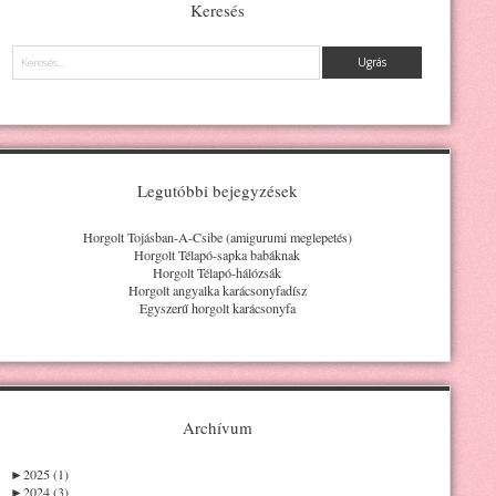
Keresés
Keresés
Legutóbbi bejegyzések
Horgolt Tojásban-A-Csibe (amigurumi meglepetés)
Horgolt Télapó-sapka babáknak
Horgolt Télapó-hálózsák
Horgolt angyalka karácsonyfadísz
Egyszerű horgolt karácsonyfa
Archívum
►
2025 (1)
►
2024 (3)