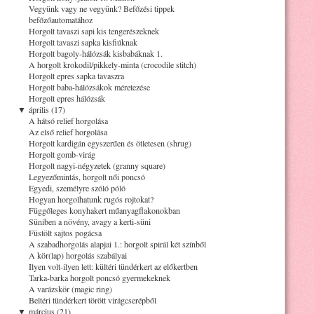
Vegyünk vagy ne vegyünk? Befőzési tippek
befőzőautomatához
Horgolt tavaszi sapi kis tengerészeknek
Horgolt tavaszi sapka kisfiúknak
Horgolt bagoly-hálózsák kisbabáknak 1.
A horgolt krokodil/pikkely-minta (crocodile stitch)
Horgolt epres sapka tavaszra
Horgolt baba-hálózsákok méretezése
Horgolt epres hálózsák
▼
április (17)
A hátsó relief horgolása
Az első relief horgolása
Horgolt kardigán egyszerűen és ötletesen (shrug)
Horgolt gomb-virág
Horgolt nagyi-négyzetek (granny square)
Legyezőmintás, horgolt női poncsó
Egyedi, személyre szóló póló
Hogyan horgolhatunk rugós rojtokat?
Függőleges konyhakert műanyagflakonokban
Süniben a növény, avagy a kerti-süni
Füstölt sajtos pogácsa
A szabadhorgolás alapjai 1.: horgolt spirál két színből
A kör(lap) horgolás szabályai
Ilyen volt-ilyen lett: kültéri tündérkert az előkertben
Tarka-barka horgolt poncsó gyermekeknek
A varázskör (magic ring)
Beltéri tündérkert törött virágcserépből
▼
március (21)