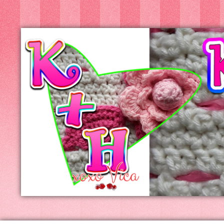
Kreatív+Hobby
Alkotóműhely