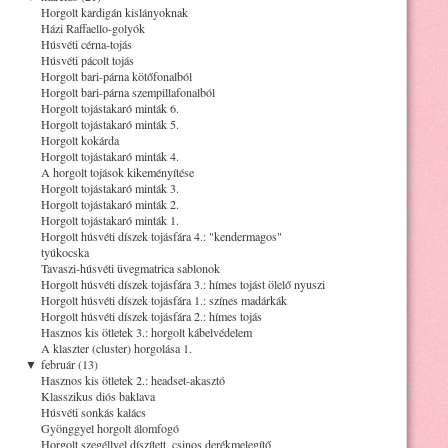
Horgolt kardigán kislányoknak
Házi Raffaello-golyók
Húsvéti cérna-tojás
Húsvéti pácolt tojás
Horgolt bari-párna kötőfonalból
Horgolt bari-párna szempillafonalból
Horgolt tojástakaró minták 6.
Horgolt tojástakaró minták 5.
Horgolt kokárda
Horgolt tojástakaró minták 4.
A horgolt tojások kikeményítése
Horgolt tojástakaró minták 3.
Horgolt tojástakaró minták 2.
Horgolt tojástakaró minták 1.
Horgolt húsvéti díszek tojásfára 4.: "kendermagos"
tyúkocska
Tavaszi-húsvéti üvegmatrica sablonok
Horgolt húsvéti díszek tojásfára 3.: hímes tojást ölelő nyuszi
Horgolt húsvéti díszek tojásfára 1.: színes madárkák
Horgolt húsvéti díszek tojásfára 2.: hímes tojás
Hasznos kis ötletek 3.: horgolt kábelvédelem
A klaszter (cluster) horgolása 1.
▼
február (13)
Hasznos kis ötletek 2.: headset-akasztó
Klasszikus diós baklava
Húsvéti sonkás kalács
Gyönggyel horgolt álomfogó
Horgolt szegéllyel díszített, csinos derékmelegítő