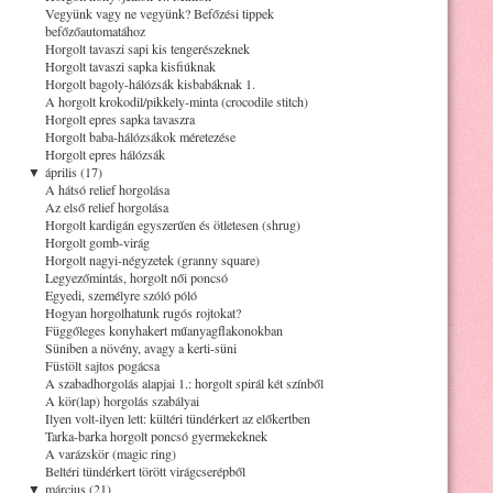
Vegyünk vagy ne vegyünk? Befőzési tippek
befőzőautomatához
Horgolt tavaszi sapi kis tengerészeknek
Horgolt tavaszi sapka kisfiúknak
Horgolt bagoly-hálózsák kisbabáknak 1.
A horgolt krokodil/pikkely-minta (crocodile stitch)
Horgolt epres sapka tavaszra
Horgolt baba-hálózsákok méretezése
Horgolt epres hálózsák
▼
április (17)
A hátsó relief horgolása
Az első relief horgolása
Horgolt kardigán egyszerűen és ötletesen (shrug)
Horgolt gomb-virág
Horgolt nagyi-négyzetek (granny square)
Legyezőmintás, horgolt női poncsó
Egyedi, személyre szóló póló
Hogyan horgolhatunk rugós rojtokat?
Függőleges konyhakert műanyagflakonokban
Süniben a növény, avagy a kerti-süni
Füstölt sajtos pogácsa
A szabadhorgolás alapjai 1.: horgolt spirál két színből
A kör(lap) horgolás szabályai
Ilyen volt-ilyen lett: kültéri tündérkert az előkertben
Tarka-barka horgolt poncsó gyermekeknek
A varázskör (magic ring)
Beltéri tündérkert törött virágcserépből
▼
március (21)