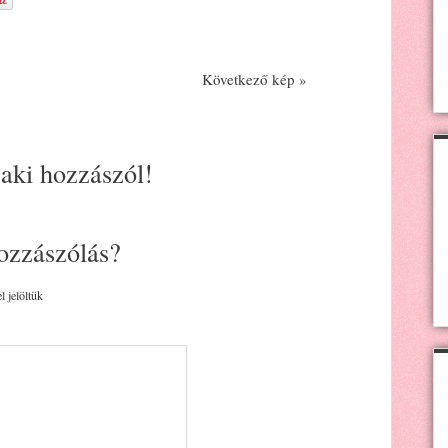
Következő kép »
 aki hozzászól!
ozzászólás?
l jelöltük