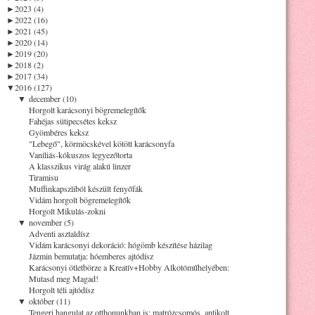
►
2023 (4)
►
2022 (16)
►
2021 (45)
►
2020 (14)
►
2019 (20)
►
2018 (2)
►
2017 (34)
▼
2016 (127)
▼
december (10)
Horgolt karácsonyi bögremelegítők
Fahéjas sütipecsétes keksz
Gyömbéres keksz
"Lebegő", körmöcskével kötött karácsonyfa
Vaníliás-kókuszos legyezőtorta
A klasszikus virág alakú linzer
Tiramisu
Muffinkapszliból készült fenyőfák
Vidám horgolt bögremelegítők
Horgolt Mikulás-zokni
▼
november (5)
Adventi asztaldísz
Vidám karácsonyi dekoráció: hógömb készítése házilag
Jázmin bemutatja: hóemberes ajtódísz
Karácsonyi ötletbörze a Kreatív+Hobby Alkotóműhelyében:
Mutasd meg Magad!
Horgolt téli ajtódísz
▼
október (11)
Tengeri hangulat az otthonunkban is: matrózcsomós, antikolt