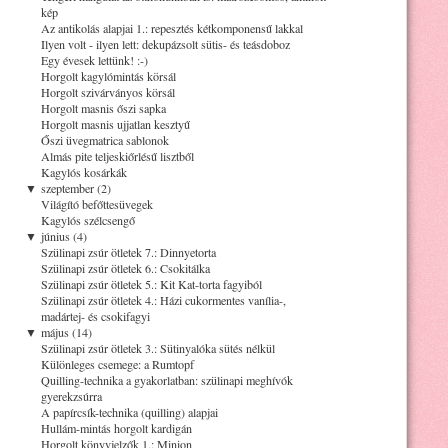
kép
Az antikolás alapjai 1.: repesztés kétkomponensű lakkal
Ilyen volt - ilyen lett: dekupázsolt sütis- és teásdoboz
Egy évesek lettünk! :-)
Horgolt kagylómintás körsál
Horgolt szivárványos körsál
Horgolt masnis őszi sapka
Horgolt masnis ujjatlan kesztyű
Őszi üvegmatrica sablonok
Almás pite teljeskiőrlésű lisztből
Kagylós kosárkák
▼
szeptember (2)
Világító befőttesüvegek
Kagylós szélcsengő
▼
június (4)
Szülinapi zsúr ötletek 7.: Dinnyetorta
Szülinapi zsúr ötletek 6.: Csokitálka
Szülinapi zsúr ötletek 5.: Kit Kat-torta fagyiból
Szülinapi zsúr ötletek 4.: Házi cukormentes vanília-,
madártej- és csokifagyi
▼
május (14)
Szülinapi zsúr ötletek 3.: Sütinyalóka sütés nélkül
Különleges csemege: a Rumtopf
Quilling-technika a gyakorlatban: szülinapi meghívók
gyerekzsúrra
A papírcsík-technika (quilling) alapjai
Hullám-mintás horgolt kardigán
Horgolt könyvjelzők 1.: Minion