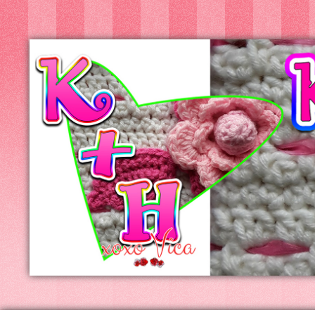
Kreatív+Hobby
Alkotóműhely