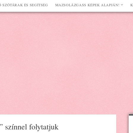
 SZÓTÁRAK ÉS SEGÍTSÉG
MAZSOLÁZGASS KÉPEK ALAPJÁN!
K
” színnel folytatjuk