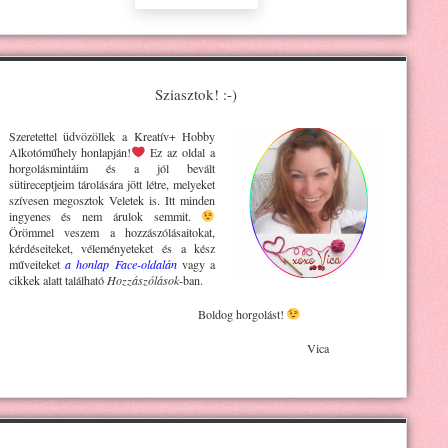
Sziasztok! :-)
Szeretettel üdvözöllek a Kreatív+ H
obby
Alkotóműhely
honlapján!
Ez az oldal a
horgolásmintáim és a jól bevált
sütireceptjeim tárolására jött létre, melyeket
szívesen megosztok Veletek is. Itt minden
ingyenes és nem árulok semmit.
Örömmel veszem a hozzászólásaitokat,
kérdéseiteket, véleményeteket és a kész
műveiteket
a honlap Face-oldalán
vagy a
cikkek alatt található
Hozzászólások
-ban.
Boldog horgolást!
Vica