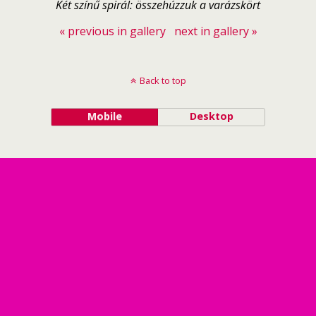
Két színű spirál: összehúzzuk a varázskört
« previous in gallery
next in gallery »
Back to top
Mobile
Desktop