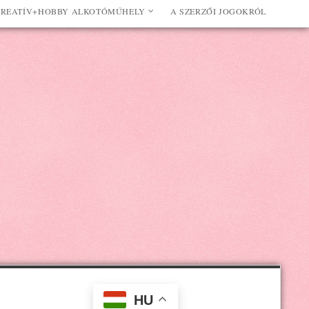
REATÍV+HOBBY ALKOTÓMŰHELY
A SZERZŐI JOGOKRÓL
HU