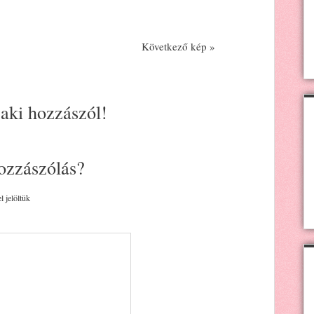
Következő kép »
 aki hozzászól!
ozzászólás?
l jelöltük