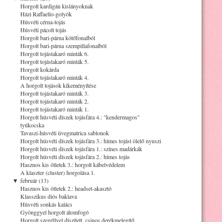
Horgolt kardigán kislányoknak
Házi Raffaello-golyók
Húsvéti cérna-tojás
Húsvéti pácolt tojás
Horgolt bari-párna kötőfonalból
Horgolt bari-párna szempillafonalból
Horgolt tojástakaró minták 6.
Horgolt tojástakaró minták 5.
Horgolt kokárda
Horgolt tojástakaró minták 4.
A horgolt tojások kikeményítése
Horgolt tojástakaró minták 3.
Horgolt tojástakaró minták 2.
Horgolt tojástakaró minták 1.
Horgolt húsvéti díszek tojásfára 4.: "kendermagos"
tyúkocska
Tavaszi-húsvéti üvegmatrica sablonok
Horgolt húsvéti díszek tojásfára 3.: hímes tojást ölelő nyuszi
Horgolt húsvéti díszek tojásfára 1.: színes madárkák
Horgolt húsvéti díszek tojásfára 2.: hímes tojás
Hasznos kis ötletek 3.: horgolt kábelvédelem
A klaszter (cluster) horgolása 1.
▼
február (13)
Hasznos kis ötletek 2.: headset-akasztó
Klasszikus diós baklava
Húsvéti sonkás kalács
Gyönggyel horgolt álomfogó
Horgolt szegéllyel díszített, csinos derékmelegítő