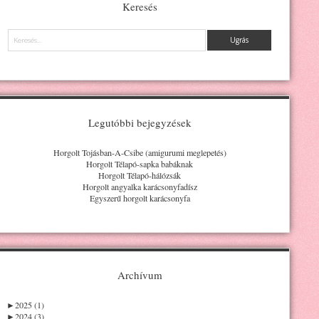
Keresés
Keresés
Legutóbbi bejegyzések
Horgolt Tojásban-A-Csibe (amigurumi meglepetés)
Horgolt Télapó-sapka babáknak
Horgolt Télapó-hálózsák
Horgolt angyalka karácsonyfadísz
Egyszerű horgolt karácsonyfa
Archívum
►
2025 (1)
►
2024 (3)