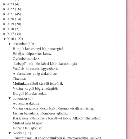
►
2023 (4)
►
2022 (16)
►
2021 (45)
►
2020 (14)
►
2019 (20)
►
2018 (2)
►
2017 (34)
▼
2016 (127)
▼
december (10)
Horgolt karácsonyi bögremelegítők
Fahéjas sütipecsétes keksz
Gyömbéres keksz
"Lebegő", körmöcskével kötött karácsonyfa
Vaníliás-kókuszos legyezőtorta
A klasszikus virág alakú linzer
Tiramisu
Muffinkapszliból készült fenyőfák
Vidám horgolt bögremelegítők
Horgolt Mikulás-zokni
▼
november (5)
Adventi asztaldísz
Vidám karácsonyi dekoráció: hógömb készítése házilag
Jázmin bemutatja: hóemberes ajtódísz
Karácsonyi ötletbörze a Kreatív+Hobby Alkotóműhelyében:
Mutasd meg Magad!
Horgolt téli ajtódísz
▼
október (11)
Tengeri hangulat az otthonunkban is: matrózcsomós, antikolt