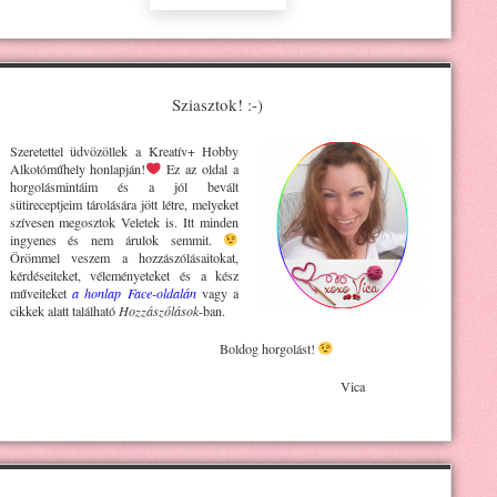
Sziasztok! :-)
Szeretettel üdvözöllek a Kreatív+ H
obby
Alkotóműhely
honlapján!
Ez az oldal a
horgolásmintáim és a jól bevált
sütireceptjeim tárolására jött létre, melyeket
szívesen megosztok Veletek is. Itt minden
ingyenes és nem árulok semmit.
Örömmel veszem a hozzászólásaitokat,
kérdéseiteket, véleményeteket és a kész
műveiteket
a honlap Face-oldalán
vagy a
cikkek alatt található
Hozzászólások
-ban.
Boldog horgolást!
Vica