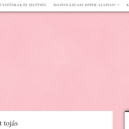
 SZÓTÁRAK ÉS SEGÍTSÉG
MAZSOLÁZGASS KÉPEK ALAPJÁN!
K
 tojás