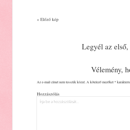
« Előző kép
Legyél az első,
Vélemény, h
Az e-mail címet nem tesszük közzé.
A kötelező mezőket
*
karakterre
Hozzászólás