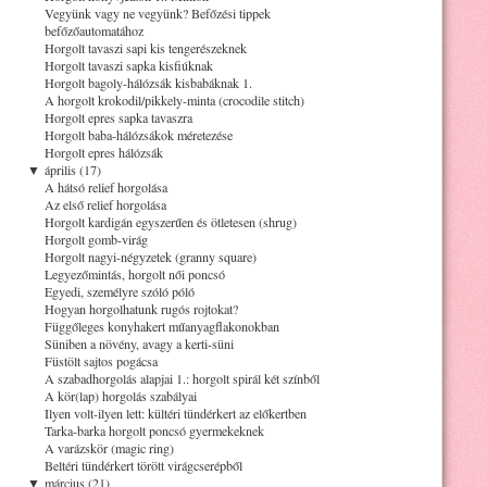
Vegyünk vagy ne vegyünk? Befőzési tippek
befőzőautomatához
Horgolt tavaszi sapi kis tengerészeknek
Horgolt tavaszi sapka kisfiúknak
Horgolt bagoly-hálózsák kisbabáknak 1.
A horgolt krokodil/pikkely-minta (crocodile stitch)
Horgolt epres sapka tavaszra
Horgolt baba-hálózsákok méretezése
Horgolt epres hálózsák
▼
április (17)
A hátsó relief horgolása
Az első relief horgolása
Horgolt kardigán egyszerűen és ötletesen (shrug)
Horgolt gomb-virág
Horgolt nagyi-négyzetek (granny square)
Legyezőmintás, horgolt női poncsó
Egyedi, személyre szóló póló
Hogyan horgolhatunk rugós rojtokat?
Függőleges konyhakert műanyagflakonokban
Süniben a növény, avagy a kerti-süni
Füstölt sajtos pogácsa
A szabadhorgolás alapjai 1.: horgolt spirál két színből
A kör(lap) horgolás szabályai
Ilyen volt-ilyen lett: kültéri tündérkert az előkertben
Tarka-barka horgolt poncsó gyermekeknek
A varázskör (magic ring)
Beltéri tündérkert törött virágcserépből
▼
március (21)