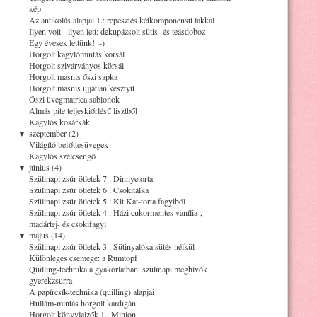
kép
Az antikolás alapjai 1.: repesztés kétkomponensű lakkal
Ilyen volt - ilyen lett: dekupázsolt sütis- és teásdoboz
Egy évesek lettünk! :-)
Horgolt kagylómintás körsál
Horgolt szivárványos körsál
Horgolt masnis őszi sapka
Horgolt masnis ujjatlan kesztyű
Őszi üvegmatrica sablonok
Almás pite teljeskiőrlésű lisztből
Kagylós kosárkák
▼
szeptember (2)
Világító befőttesüvegek
Kagylós szélcsengő
▼
június (4)
Szülinapi zsúr ötletek 7.: Dinnyetorta
Szülinapi zsúr ötletek 6.: Csokitálka
Szülinapi zsúr ötletek 5.: Kit Kat-torta fagyiból
Szülinapi zsúr ötletek 4.: Házi cukormentes vanília-,
madártej- és csokifagyi
▼
május (14)
Szülinapi zsúr ötletek 3.: Sütinyalóka sütés nélkül
Különleges csemege: a Rumtopf
Quilling-technika a gyakorlatban: szülinapi meghívók
gyerekzsúrra
A papírcsík-technika (quilling) alapjai
Hullám-mintás horgolt kardigán
Horgolt könyvjelzők 1.: Minion