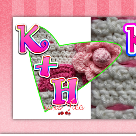
Kreatív+Hobby
Alkotóműhely