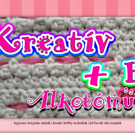
Ingyenes horgolás minták | kreatív hobby-technikák | jól bevált süti receptek