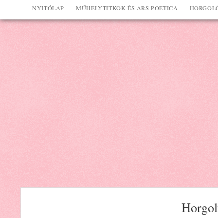
NYITÓLAP
MŰHELYTITKOK ÉS ARS POETICA
HORGOLÓ
Horgolt