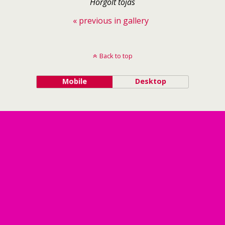
Horgolt tojás
« previous in gallery
Back to top
Mobile
Desktop