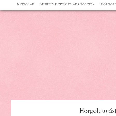
NYITÓLAP
MŰHELYTITKOK ÉS ARS POETICA
HORGOLÓ
Horgolt tojás