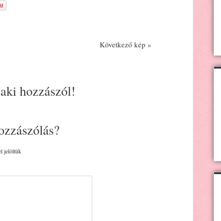
Következő kép »
 aki hozzászól!
ozzászólás?
l jelöltük