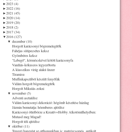
►
2023 (4)
►
2022 (16)
►
2021 (45)
►
2020 (14)
►
2019 (20)
►
2018 (2)
►
2017 (34)
▼
2016 (127)
▼
december (10)
Horgolt karácsonyi bögremelegítők
Fahéjas sütipecsétes keksz
Gyömbéres keksz
"Lebegő", körmöcskével kötött karácsonyfa
Vaníliás-kókuszos legyezőtorta
A klasszikus virág alakú linzer
Tiramisu
Muffinkapszliból készült fenyőfák
Vidám horgolt bögremelegítők
Horgolt Mikulás-zokni
▼
november (5)
Adventi asztaldísz
Vidám karácsonyi dekoráció: hógömb készítése házilag
Jázmin bemutatja: hóemberes ajtódísz
Karácsonyi ötletbörze a Kreatív+Hobby Alkotóműhelyében:
Mutasd meg Magad!
Horgolt téli ajtódísz
▼
október (11)
Tengeri hangulat az otthonunkban is: matrózcsomós, antikolt