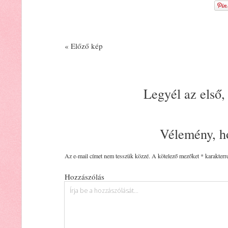
« Előző kép
Legyél az első,
Vélemény, h
Az e-mail címet nem tesszük közzé.
A kötelező mezőket
*
karakterre
Hozzászólás