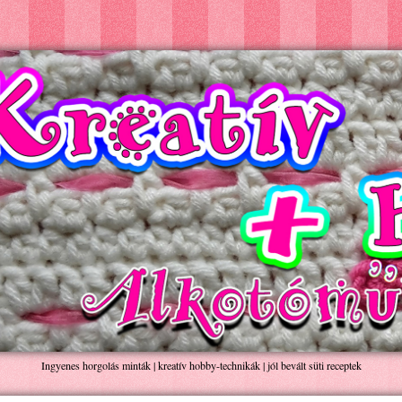
Ingyenes horgolás minták | kreatív hobby-technikák | jól bevált süti receptek