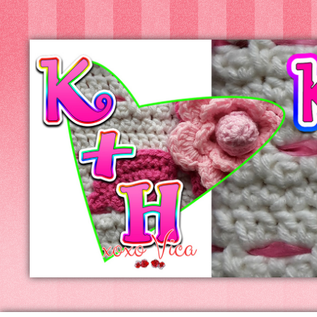
Kreatív+Hobby
Alkotóműhely