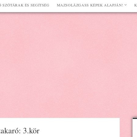
 SZÓTÁRAK ÉS SEGÍTSÉG
MAZSOLÁZGASS KÉPEK ALAPJÁN!
K
takaró: 3.kör