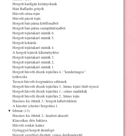
Horgolt kardigán kislányoknak
Házi Raffaello-golyók
Húsvéti cérna-tojás
Húsvéti pácolt tojás
Horgolt bari-párna kötőfonalból
Horgolt bari-párna szempillafonalból
Horgolt tojástakaró minták 6.
Horgolt tojástakaró minták 5.
Horgolt kokárda
Horgolt tojástakaró minták 4.
A horgolt tojások kikeményítése
Horgolt tojástakaró minták 3.
Horgolt tojástakaró minták 2.
Horgolt tojástakaró minták 1.
Horgolt húsvéti díszek tojásfára 4.: "kendermagos"
tyúkocska
Tavaszi-húsvéti üvegmatrica sablonok
Horgolt húsvéti díszek tojásfára 3.: hímes tojást ölelő nyuszi
Horgolt húsvéti díszek tojásfára 1.: színes madárkák
Horgolt húsvéti díszek tojásfára 2.: hímes tojás
Hasznos kis ötletek 3.: horgolt kábelvédelem
A klaszter (cluster) horgolása 1.
▼
február (13)
Hasznos kis ötletek 2.: headset-akasztó
Klasszikus diós baklava
Húsvéti sonkás kalács
Gyönggyel horgolt álomfogó
Horgolt szegéllyel díszített, csinos derékmelegítő