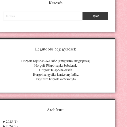
Keresés
Keresés
Legutóbbi bejegyzések
Horgolt Tojásban-A-Csibe (amigurumi meglepetés)
Horgolt Télapó-sapka babáknak
Horgolt Télapó-hálózsák
Horgolt angyalka karácsonyfadísz
Egyszerű horgolt karácsonyfa
Archívum
►
2025 (1)
►
2024 (3)