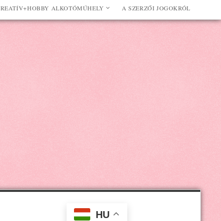
REATÍV+HOBBY ALKOTÓMŰHELY
A SZERZŐI JOGOKRÓL
HU