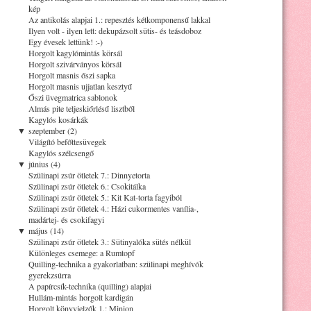
kép
Az antikolás alapjai 1.: repesztés kétkomponensű lakkal
Ilyen volt - ilyen lett: dekupázsolt sütis- és teásdoboz
Egy évesek lettünk! :-)
Horgolt kagylómintás körsál
Horgolt szivárványos körsál
Horgolt masnis őszi sapka
Horgolt masnis ujjatlan kesztyű
Őszi üvegmatrica sablonok
Almás pite teljeskiőrlésű lisztből
Kagylós kosárkák
▼
szeptember (2)
Világító befőttesüvegek
Kagylós szélcsengő
▼
június (4)
Szülinapi zsúr ötletek 7.: Dinnyetorta
Szülinapi zsúr ötletek 6.: Csokitálka
Szülinapi zsúr ötletek 5.: Kit Kat-torta fagyiból
Szülinapi zsúr ötletek 4.: Házi cukormentes vanília-,
madártej- és csokifagyi
▼
május (14)
Szülinapi zsúr ötletek 3.: Sütinyalóka sütés nélkül
Különleges csemege: a Rumtopf
Quilling-technika a gyakorlatban: szülinapi meghívók
gyerekzsúrra
A papírcsík-technika (quilling) alapjai
Hullám-mintás horgolt kardigán
Horgolt könyvjelzők 1.: Minion