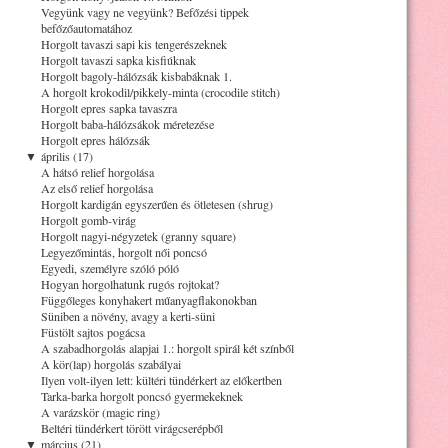
Vegyünk vagy ne vegyünk? Befőzési tippek
befőzőautomatához
Horgolt tavaszi sapi kis tengerészeknek
Horgolt tavaszi sapka kisfiúknak
Horgolt bagoly-hálózsák kisbabáknak 1.
A horgolt krokodil/pikkely-minta (crocodile stitch)
Horgolt epres sapka tavaszra
Horgolt baba-hálózsákok méretezése
Horgolt epres hálózsák
▼
április (17)
A hátsó relief horgolása
Az első relief horgolása
Horgolt kardigán egyszerűen és ötletesen (shrug)
Horgolt gomb-virág
Horgolt nagyi-négyzetek (granny square)
Legyezőmintás, horgolt női poncsó
Egyedi, személyre szóló póló
Hogyan horgolhatunk rugós rojtokat?
Függőleges konyhakert műanyagflakonokban
Süniben a növény, avagy a kerti-süni
Füstölt sajtos pogácsa
A szabadhorgolás alapjai 1.: horgolt spirál két színből
A kör(lap) horgolás szabályai
Ilyen volt-ilyen lett: kültéri tündérkert az előkertben
Tarka-barka horgolt poncsó gyermekeknek
A varázskör (magic ring)
Beltéri tündérkert törött virágcserépből
▼
március (21)