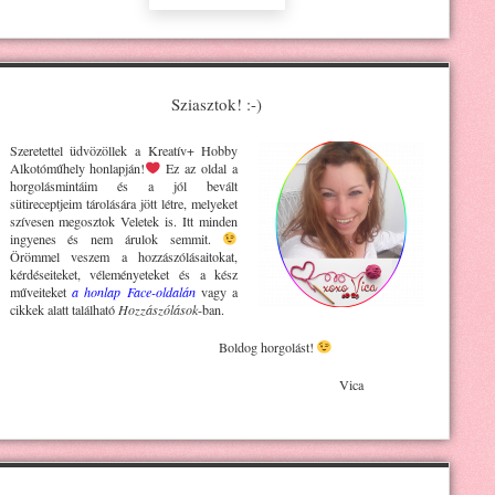
Sziasztok! :-)
Szeretettel üdvözöllek a Kreatív+ H
obby
Alkotóműhely
honlapján!
Ez az oldal a
horgolásmintáim és a jól bevált
sütireceptjeim tárolására jött létre, melyeket
szívesen megosztok Veletek is. Itt minden
ingyenes és nem árulok semmit.
Örömmel veszem a hozzászólásaitokat,
kérdéseiteket, véleményeteket és a kész
műveiteket
a honlap Face-oldalán
vagy a
cikkek alatt található
Hozzászólások
-ban.
Boldog horgolást!
Vica