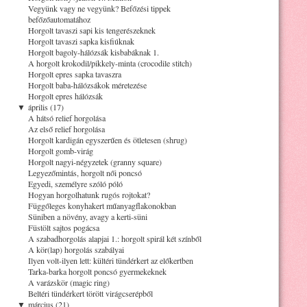
Vegyünk vagy ne vegyünk? Befőzési tippek
befőzőautomatához
Horgolt tavaszi sapi kis tengerészeknek
Horgolt tavaszi sapka kisfiúknak
Horgolt bagoly-hálózsák kisbabáknak 1.
A horgolt krokodil/pikkely-minta (crocodile stitch)
Horgolt epres sapka tavaszra
Horgolt baba-hálózsákok méretezése
Horgolt epres hálózsák
▼
április (17)
A hátsó relief horgolása
Az első relief horgolása
Horgolt kardigán egyszerűen és ötletesen (shrug)
Horgolt gomb-virág
Horgolt nagyi-négyzetek (granny square)
Legyezőmintás, horgolt női poncsó
Egyedi, személyre szóló póló
Hogyan horgolhatunk rugós rojtokat?
Függőleges konyhakert műanyagflakonokban
Süniben a növény, avagy a kerti-süni
Füstölt sajtos pogácsa
A szabadhorgolás alapjai 1.: horgolt spirál két színből
A kör(lap) horgolás szabályai
Ilyen volt-ilyen lett: kültéri tündérkert az előkertben
Tarka-barka horgolt poncsó gyermekeknek
A varázskör (magic ring)
Beltéri tündérkert törött virágcserépből
▼
március (21)