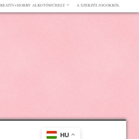
REATÍV+HOBBY ALKOTÓMŰHELY
A SZERZŐI JOGOKRÓL
HU