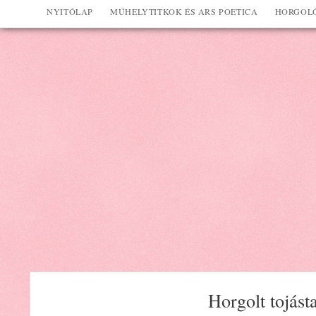
NYITÓLAP
MŰHELYTITKOK ÉS ARS POETICA
HORGOLÓ
Horgolt tojást