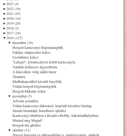
►
2023 (4)
►
2022 (16)
►
2021 (45)
►
2020 (14)
►
2019 (20)
►
2018 (2)
►
2017 (34)
▼
2016 (127)
▼
december (10)
Horgolt karácsonyi bögremelegítők
Fahéjas sütipecsétes keksz
Gyömbéres keksz
"Lebegő", körmöcskével kötött karácsonyfa
Vaníliás-kókuszos legyezőtorta
A klasszikus virág alakú linzer
Tiramisu
Muffinkapszliból készült fenyőfák
Vidám horgolt bögremelegítők
Horgolt Mikulás-zokni
▼
november (5)
Adventi asztaldísz
Vidám karácsonyi dekoráció: hógömb készítése házilag
Jázmin bemutatja: hóemberes ajtódísz
Karácsonyi ötletbörze a Kreatív+Hobby Alkotóműhelyében:
Mutasd meg Magad!
Horgolt téli ajtódísz
▼
október (11)
Tengeri hangulat az otthonunkban is: matrózcsomós, antikolt