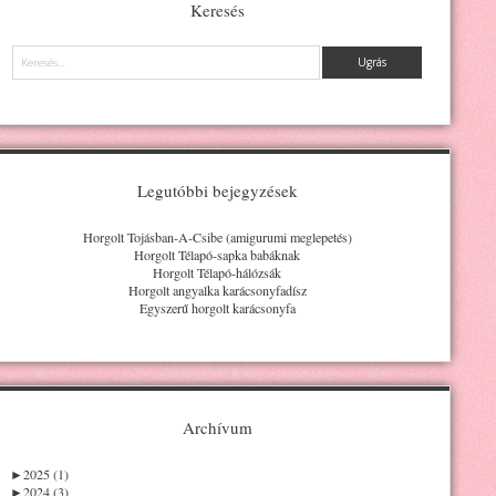
Keresés
Keresés
Legutóbbi bejegyzések
Horgolt Tojásban-A-Csibe (amigurumi meglepetés)
Horgolt Télapó-sapka babáknak
Horgolt Télapó-hálózsák
Horgolt angyalka karácsonyfadísz
Egyszerű horgolt karácsonyfa
Archívum
►
2025 (1)
►
2024 (3)