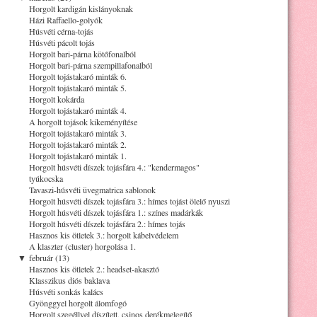
Horgolt kardigán kislányoknak
Házi Raffaello-golyók
Húsvéti cérna-tojás
Húsvéti pácolt tojás
Horgolt bari-párna kötőfonalból
Horgolt bari-párna szempillafonalból
Horgolt tojástakaró minták 6.
Horgolt tojástakaró minták 5.
Horgolt kokárda
Horgolt tojástakaró minták 4.
A horgolt tojások kikeményítése
Horgolt tojástakaró minták 3.
Horgolt tojástakaró minták 2.
Horgolt tojástakaró minták 1.
Horgolt húsvéti díszek tojásfára 4.: "kendermagos"
tyúkocska
Tavaszi-húsvéti üvegmatrica sablonok
Horgolt húsvéti díszek tojásfára 3.: hímes tojást ölelő nyuszi
Horgolt húsvéti díszek tojásfára 1.: színes madárkák
Horgolt húsvéti díszek tojásfára 2.: hímes tojás
Hasznos kis ötletek 3.: horgolt kábelvédelem
A klaszter (cluster) horgolása 1.
▼
február (13)
Hasznos kis ötletek 2.: headset-akasztó
Klasszikus diós baklava
Húsvéti sonkás kalács
Gyönggyel horgolt álomfogó
Horgolt szegéllyel díszített, csinos derékmelegítő