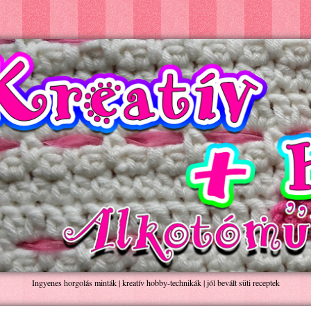
Ingyenes horgolás minták | kreatív hobby-technikák | jól bevált süti receptek