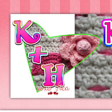
Kreatív+Hobby
Alkotóműhely