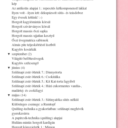
kép
Az antikolás alapjai 1.: repesztés kétkomponensű lakkal
Ilyen volt - ilyen lett: dekupázsolt sütis- és teásdoboz
Egy évesek lettünk! :-)
Horgolt kagylómintás körsál
Horgolt szivárványos körsál
Horgolt masnis őszi sapka
Horgolt masnis ujjatlan kesztyű
Őszi üvegmatrica sablonok
Almás pite teljeskiőrlésű lisztből
Kagylós kosárkák
▼
szeptember (2)
Világító befőttesüvegek
Kagylós szélcsengő
▼
június (4)
Szülinapi zsúr ötletek 7.: Dinnyetorta
Szülinapi zsúr ötletek 6.: Csokitálka
Szülinapi zsúr ötletek 5.: Kit Kat-torta fagyiból
Szülinapi zsúr ötletek 4.: Házi cukormentes vanília-,
madártej- és csokifagyi
▼
május (14)
Szülinapi zsúr ötletek 3.: Sütinyalóka sütés nélkül
Különleges csemege: a Rumtopf
Quilling-technika a gyakorlatban: szülinapi meghívók
gyerekzsúrra
A papírcsík-technika (quilling) alapjai
Hullám-mintás horgolt kardigán
Horgolt könyvjelzők 1.: Minion