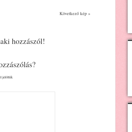
Következő kép »
 aki hozzászól!
ozzászólás?
l jelöltük