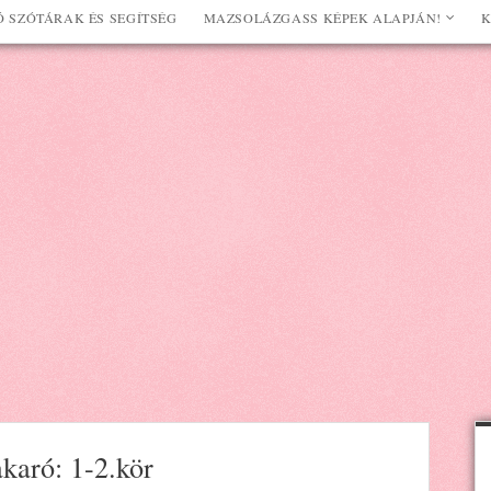
 SZÓTÁRAK ÉS SEGÍTSÉG
MAZSOLÁZGASS KÉPEK ALAPJÁN!
K
akaró: 1-2.kör