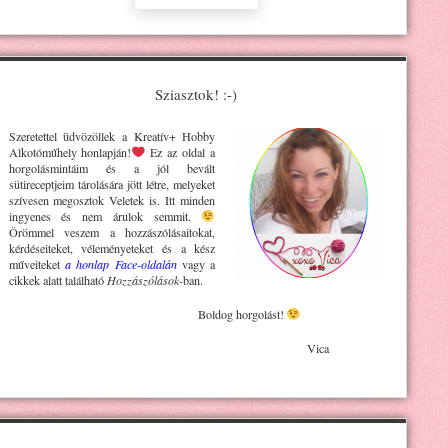
Sziasztok! :-)
Szeretettel üdvözöllek a Kreatív+ H
obby
Alkotóműhely
honlapján!
Ez az oldal a
horgolásmintáim és a jól bevált
sütireceptjeim tárolására jött létre, melyeket
szívesen megosztok Veletek is. Itt minden
ingyenes és nem árulok semmit.
Örömmel veszem a hozzászólásaitokat,
kérdéseiteket, véleményeteket és a kész
műveiteket
a honlap Face-oldalán
vagy a
cikkek alatt található
Hozzászólások
-ban.
Boldog horgolást!
Vica