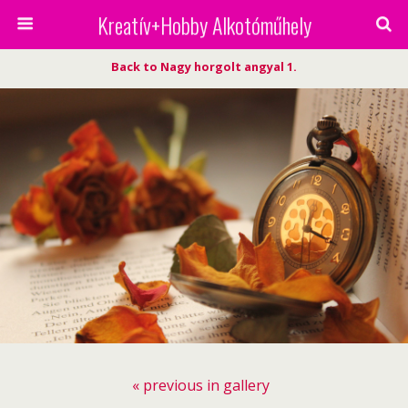
Kreatív+Hobby Alkotóműhely
Back to Nagy horgolt angyal 1.
« previous in gallery