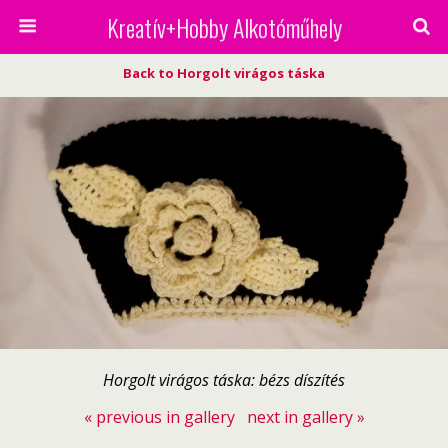
Kreatív+Hobby Alkotóműhely
Back to Horgolt virágos táska
Horgolt virágos táska: bézs díszítés
« previous in gallery
next in gallery »