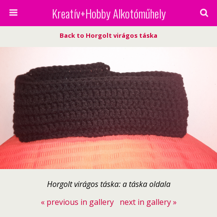
Kreatív+Hobby Alkotóműhely
Back to Horgolt virágos táska
Horgolt virágos táska: a táska oldala
« previous in gallery
next in gallery »