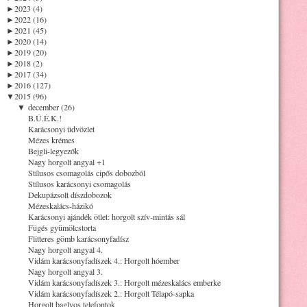
►
2023 (4)
►
2022 (16)
►
2021 (45)
►
2020 (14)
►
2019 (20)
►
2018 (2)
►
2017 (34)
►
2016 (127)
▼
2015 (96)
▼
december (26)
B.Ú.É.K.!
Karácsonyi üdvözlet
Mézes krémes
Bejgli-legyezők
Nagy horgolt angyal +1
Stílusos csomagolás cipős dobozból
Stílusos karácsonyi csomagolás
Dekupázsolt díszdobozok
Mézeskalács-házikó
Karácsonyi ajándék ötlet: horgolt szív-mintás sál
Fügés gyümölcstorta
Flitteres gömb karácsonyfadísz
Nagy horgolt angyal 4.
Vidám karácsonyfadíszek 4.: Horgolt hóember
Nagy horgolt angyal 3.
Vidám karácsonyfadíszek 3.: Horgolt mézeskalács emberke
Vidám karácsonyfadíszek 2.: Horgolt Télapó-sapka
Horgolt baglyos telefontok