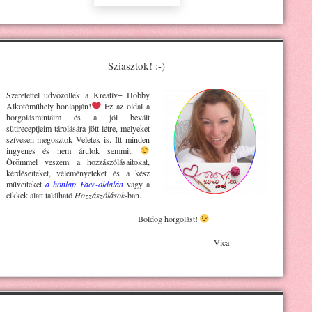
Sziasztok! :-)
Szeretettel üdvözöllek a Kreatív+ H
obby
Alkotóműhely
honlapján!
Ez az oldal a
horgolásmintáim és a jól bevált
sütireceptjeim tárolására jött létre, melyeket
szívesen megosztok Veletek is. Itt minden
ingyenes és nem árulok semmit.
Örömmel veszem a hozzászólásaitokat,
kérdéseiteket, véleményeteket és a kész
műveiteket
a honlap Face-oldalán
vagy a
cikkek alatt található
Hozzászólások
-ban.
Boldog horgolást!
Vica