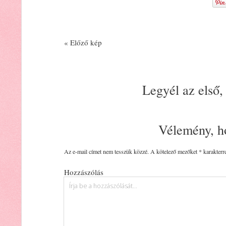
« Előző kép
Legyél az első,
Vélemény, h
Az e-mail címet nem tesszük közzé.
A kötelező mezőket
*
karakterre
Hozzászólás