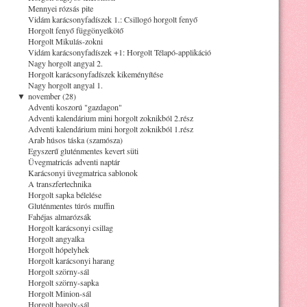
Mennyei rózsás pite
Vidám karácsonyfadíszek 1.: Csillogó horgolt fenyő
Horgolt fenyő függönyelkötő
Horgolt Mikulás-zokni
Vidám karácsonyfadíszek +1: Horgolt Télapó-applikáció
Nagy horgolt angyal 2.
Horgolt karácsonyfadíszek kikeményítése
Nagy horgolt angyal 1.
▼
november (28)
Adventi koszorú "gazdagon"
Adventi kalendárium mini horgolt zoknikból 2.rész
Adventi kalendárium mini horgolt zoknikból 1.rész
Arab húsos táska (szamósza)
Egyszerű gluténmentes kevert süti
Üvegmatricás adventi naptár
Karácsonyi üvegmatrica sablonok
A transzfertechnika
Horgolt sapka bélelése
Gluténmentes túrós muffin
Fahéjas almarózsák
Horgolt karácsonyi csillag
Horgolt angyalka
Horgolt hópelyhek
Horgolt karácsonyi harang
Horgolt szörny-sál
Horgolt szörny-sapka
Horgolt Minion-sál
Horgolt bagoly-sál