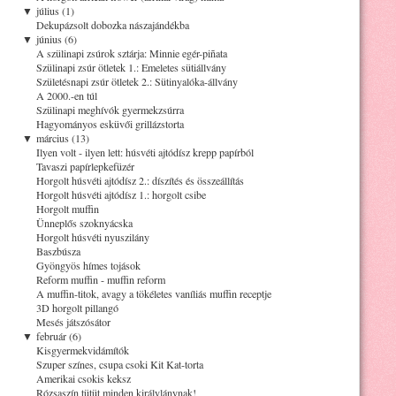
▼
július (1)
Dekupázsolt dobozka nászajándékba
▼
június (6)
A szülinapi zsúrok sztárja: Minnie egér-piñata
Szülinapi zsúr ötletek 1.: Emeletes sütiállvány
Születésnapi zsúr ötletek 2.: Sütinyalóka-állvány
A 2000.-en túl
Szülinapi meghívók gyermekzsúrra
Hagyományos esküvői grillázstorta
▼
március (13)
Ilyen volt - ilyen lett: húsvéti ajtódísz krepp papírból
Tavaszi papírlepkefüzér
Horgolt húsvéti ajtódísz 2.: díszítés és összeállítás
Horgolt húsvéti ajtódísz 1.: horgolt csibe
Horgolt muffin
Ünneplős szoknyácska
Horgolt húsvéti nyuszilány
Baszbúsza
Gyöngyös hímes tojások
Reform muffin - muffin reform
A muffin-titok, avagy a tökéletes vaníliás muffin receptje
3D horgolt pillangó
Mesés játszósátor
▼
február (6)
Kisgyermekvidámítók
Szuper színes, csupa csoki Kit Kat-torta
Amerikai csokis keksz
Rózsaszín tütüt minden királylánynak!