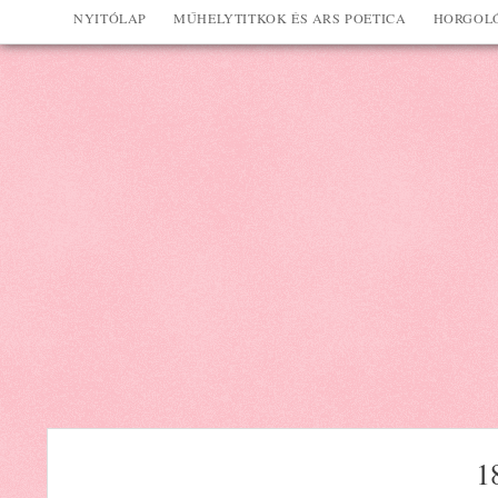
NYITÓLAP
MŰHELYTITKOK ÉS ARS POETICA
HORGOLÓ
1