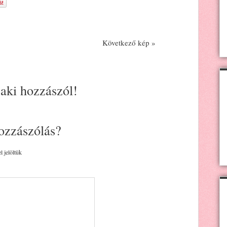
Következő kép »
 aki hozzászól!
ozzászólás?
l jelöltük