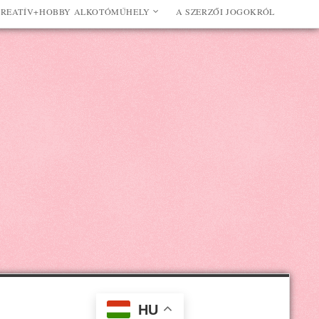
REATÍV+HOBBY ALKOTÓMŰHELY
A SZERZŐI JOGOKRÓL
HU