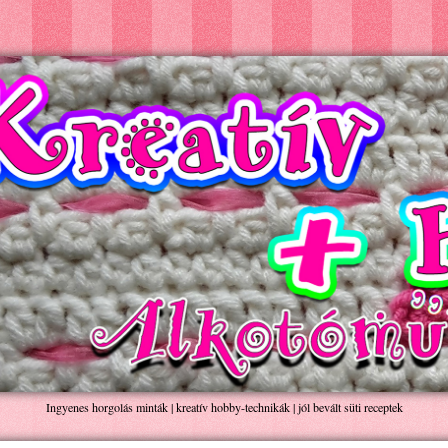
Ingyenes horgolás minták | kreatív hobby-technikák | jól bevált süti receptek