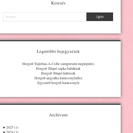
Keresés
Keresés
Legutóbbi bejegyzések
Horgolt Tojásban-A-Csibe (amigurumi meglepetés)
Horgolt Télapó-sapka babáknak
Horgolt Télapó-hálózsák
Horgolt angyalka karácsonyfadísz
Egyszerű horgolt karácsonyfa
Archívum
►
2025 (1)
►
2024 (3)