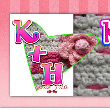
Kreatív+Hobby
Alkotóműhely