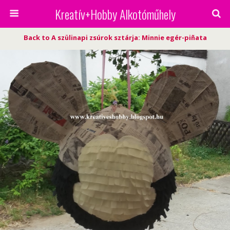
Kreatív+Hobby Alkotóműhely
Back to A szülinapi zsúrok sztárja: Minnie egér-piñata