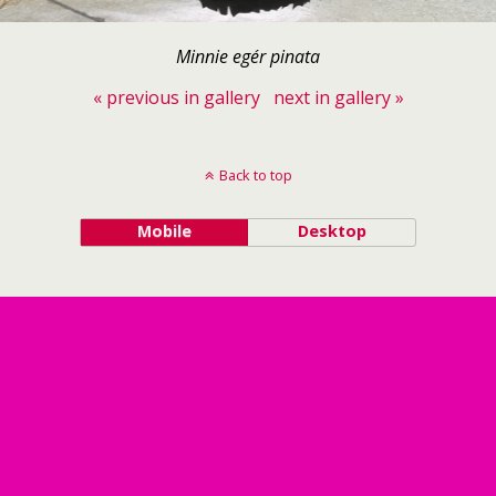
Minnie egér pinata
« previous in gallery
next in gallery »
Back to top
Mobile
Desktop