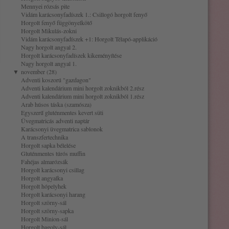
Mennyei rózsás pite
Vidám karácsonyfadíszek 1.: Csillogó horgolt fenyő
Horgolt fenyő függönyelkötő
Horgolt Mikulás-zokni
Vidám karácsonyfadíszek +1: Horgolt Télapó-applikáció
Nagy horgolt angyal 2.
Horgolt karácsonyfadíszek kikeményítése
Nagy horgolt angyal 1.
▼
november (28)
Adventi koszorú "gazdagon"
Adventi kalendárium mini horgolt zoknikból 2.rész
Adventi kalendárium mini horgolt zoknikból 1.rész
Arab húsos táska (szamósza)
Egyszerű gluténmentes kevert süti
Üvegmatricás adventi naptár
Karácsonyi üvegmatrica sablonok
A transzfertechnika
Horgolt sapka bélelése
Gluténmentes túrós muffin
Fahéjas almarózsák
Horgolt karácsonyi csillag
Horgolt angyalka
Horgolt hópelyhek
Horgolt karácsonyi harang
Horgolt szörny-sál
Horgolt szörny-sapka
Horgolt Minion-sál
Horgolt bagoly-sál