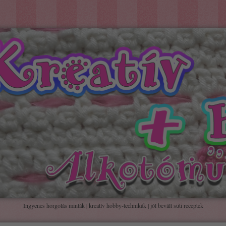
Ingyenes horgolás minták | kreatív hobby-technikák | jól bevált süti receptek