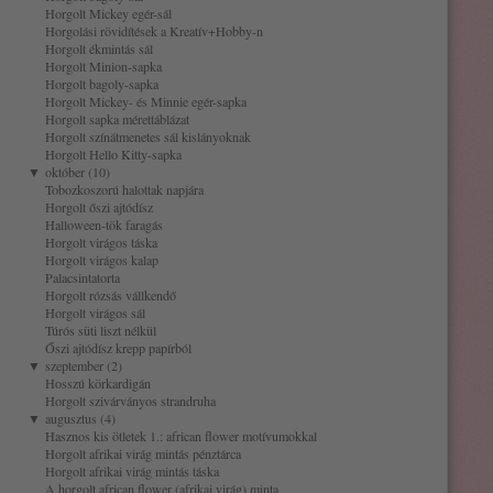
Horgolt Mickey egér-sál
Horgolási rövidítések a Kreatív+Hobby-n
Horgolt ékmintás sál
Horgolt Minion-sapka
Horgolt bagoly-sapka
Horgolt Mickey- és Minnie egér-sapka
Horgolt sapka mérettáblázat
Horgolt színátmenetes sál kislányoknak
Horgolt Hello Kitty-sapka
▼
október (10)
Tobozkoszorú halottak napjára
Horgolt őszi ajtódísz
Halloween-tök faragás
Horgolt virágos táska
Horgolt virágos kalap
Palacsintatorta
Horgolt rózsás vállkendő
Horgolt virágos sál
Túrós süti liszt nélkül
Őszi ajtódísz krepp papírból
▼
szeptember (2)
Hosszú körkardigán
Horgolt szivárványos strandruha
▼
augusztus (4)
Hasznos kis ötletek 1.: african flower motívumokkal
Horgolt afrikai virág mintás pénztárca
Horgolt afrikai virág mintás táska
A horgolt african flower (afrikai virág) minta