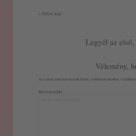
« Előző kép
Legyél az első,
Vélemény, h
Az e-mail címet nem tesszük közzé.
A kötelező mezőket
*
karakterre
Hozzászólás