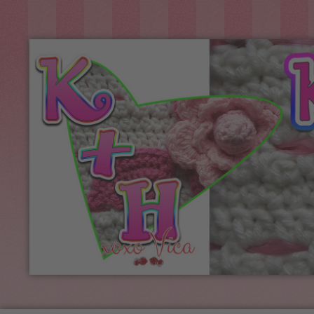
Kreatív+Hobby
Alkotóműhely