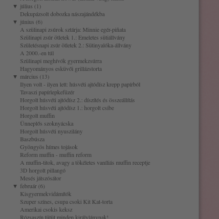
▼
július (1)
Dekupázsolt dobozka nászajándékba
▼
június (6)
A szülinapi zsúrok sztárja: Minnie egér-piñata
Szülinapi zsúr ötletek 1.: Emeletes sütiállvány
Születésnapi zsúr ötletek 2.: Sütinyalóka-állvány
A 2000.-en túl
Szülinapi meghívók gyermekzsúrra
Hagyományos esküvői grillázstorta
▼
március (13)
Ilyen volt - ilyen lett: húsvéti ajtódísz krepp papírból
Tavaszi papírlepkefüzér
Horgolt húsvéti ajtódísz 2.: díszítés és összeállítás
Horgolt húsvéti ajtódísz 1.: horgolt csibe
Horgolt muffin
Ünneplős szoknyácska
Horgolt húsvéti nyuszilány
Baszbúsza
Gyöngyös hímes tojások
Reform muffin - muffin reform
A muffin-titok, avagy a tökéletes vaníliás muffin receptje
3D horgolt pillangó
Mesés játszósátor
▼
február (6)
Kisgyermekvidámítók
Szuper színes, csupa csoki Kit Kat-torta
Amerikai csokis keksz
Rózsaszín tütüt minden királylánynak!