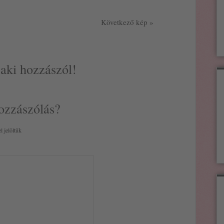
Következő kép »
 aki hozzászól!
ozzászólás?
l jelöltük