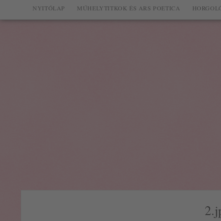
NYITÓLAP
MŰHELYTITKOK ÉS ARS POETICA
HORGOLÓ
2.j