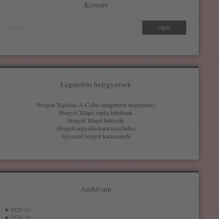
Keresés
Keresés
Legutóbbi bejegyzések
Horgolt Tojásban-A-Csibe (amigurumi meglepetés)
Horgolt Télapó-sapka babáknak
Horgolt Télapó-hálózsák
Horgolt angyalka karácsonyfadísz
Egyszerű horgolt karácsonyfa
Archívum
►
2025 (1)
►
2024 (3)