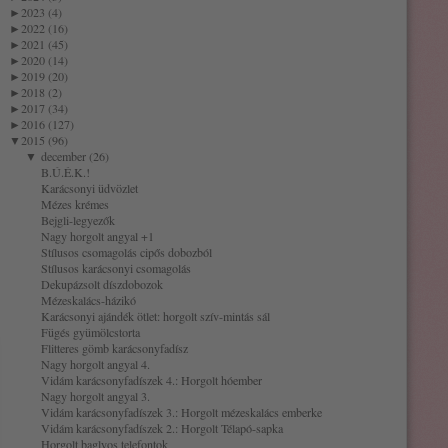
►
2023 (4)
►
2022 (16)
►
2021 (45)
►
2020 (14)
►
2019 (20)
►
2018 (2)
►
2017 (34)
►
2016 (127)
▼
2015 (96)
▼
december (26)
B.Ú.É.K.!
Karácsonyi üdvözlet
Mézes krémes
Bejgli-legyezők
Nagy horgolt angyal +1
Stílusos csomagolás cipős dobozból
Stílusos karácsonyi csomagolás
Dekupázsolt díszdobozok
Mézeskalács-házikó
Karácsonyi ajándék ötlet: horgolt szív-mintás sál
Fügés gyümölcstorta
Flitteres gömb karácsonyfadísz
Nagy horgolt angyal 4.
Vidám karácsonyfadíszek 4.: Horgolt hóember
Nagy horgolt angyal 3.
Vidám karácsonyfadíszek 3.: Horgolt mézeskalács emberke
Vidám karácsonyfadíszek 2.: Horgolt Télapó-sapka
Horgolt baglyos telefontok