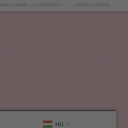
REATÍV+HOBBY ALKOTÓMŰHELY
A SZERZŐI JOGOKRÓL
HU