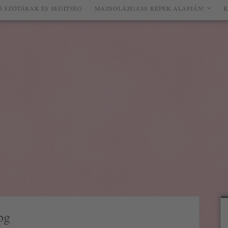
 SZÓTÁRAK ÉS SEGÍTSÉG
MAZSOLÁZGASS KÉPEK ALAPJÁN!
K
pg