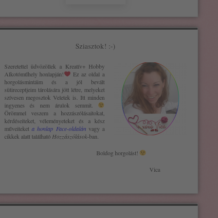
Sziasztok! :-)
Szeretettel üdvözöllek a Kreatív+ H
obby
Alkotóműhely
honlapján!
Ez az oldal a
horgolásmintáim és a jól bevált
sütireceptjeim tárolására jött létre, melyeket
szívesen megosztok Veletek is. Itt minden
ingyenes és nem árulok semmit.
Örömmel veszem a hozzászólásaitokat,
kérdéseiteket, véleményeteket és a kész
műveiteket
a honlap Face-oldalán
vagy a
cikkek alatt található
Hozzászólások
-ban.
Boldog horgolást!
Vica