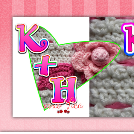
Kreatív+Hobby
Alkotóműhely