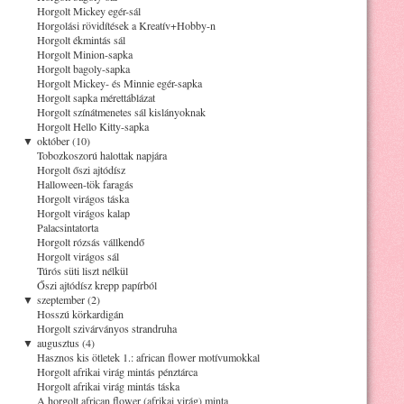
Horgolt Mickey egér-sál
Horgolási rövidítések a Kreatív+Hobby-n
Horgolt ékmintás sál
Horgolt Minion-sapka
Horgolt bagoly-sapka
Horgolt Mickey- és Minnie egér-sapka
Horgolt sapka mérettáblázat
Horgolt színátmenetes sál kislányoknak
Horgolt Hello Kitty-sapka
▼
október (10)
Tobozkoszorú halottak napjára
Horgolt őszi ajtódísz
Halloween-tök faragás
Horgolt virágos táska
Horgolt virágos kalap
Palacsintatorta
Horgolt rózsás vállkendő
Horgolt virágos sál
Túrós süti liszt nélkül
Őszi ajtódísz krepp papírból
▼
szeptember (2)
Hosszú körkardigán
Horgolt szivárványos strandruha
▼
augusztus (4)
Hasznos kis ötletek 1.: african flower motívumokkal
Horgolt afrikai virág mintás pénztárca
Horgolt afrikai virág mintás táska
A horgolt african flower (afrikai virág) minta