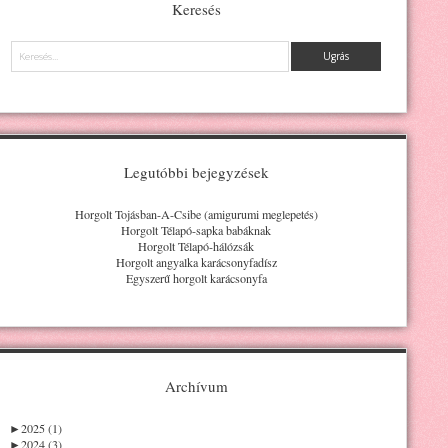
Keresés
Keresés
Legutóbbi bejegyzések
Horgolt Tojásban-A-Csibe (amigurumi meglepetés)
Horgolt Télapó-sapka babáknak
Horgolt Télapó-hálózsák
Horgolt angyalka karácsonyfadísz
Egyszerű horgolt karácsonyfa
Archívum
►
2025 (1)
►
2024 (3)