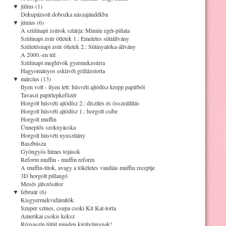
▼
július (1)
Dekupázsolt dobozka nászajándékba
▼
június (6)
A szülinapi zsúrok sztárja: Minnie egér-piñata
Szülinapi zsúr ötletek 1.: Emeletes sütiállvány
Születésnapi zsúr ötletek 2.: Sütinyalóka-állvány
A 2000.-en túl
Szülinapi meghívók gyermekzsúrra
Hagyományos esküvői grillázstorta
▼
március (13)
Ilyen volt - ilyen lett: húsvéti ajtódísz krepp papírból
Tavaszi papírlepkefüzér
Horgolt húsvéti ajtódísz 2.: díszítés és összeállítás
Horgolt húsvéti ajtódísz 1.: horgolt csibe
Horgolt muffin
Ünneplős szoknyácska
Horgolt húsvéti nyuszilány
Baszbúsza
Gyöngyös hímes tojások
Reform muffin - muffin reform
A muffin-titok, avagy a tökéletes vaníliás muffin receptje
3D horgolt pillangó
Mesés játszósátor
▼
február (6)
Kisgyermekvidámítók
Szuper színes, csupa csoki Kit Kat-torta
Amerikai csokis keksz
Rózsaszín tütüt minden királylánynak!