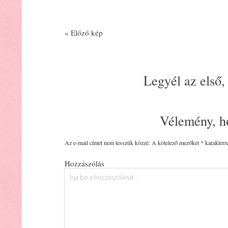
« Előző kép
Legyél az első,
Vélemény, h
Az e-mail címet nem tesszük közzé.
A kötelező mezőket
*
karakterre
Hozzászólás