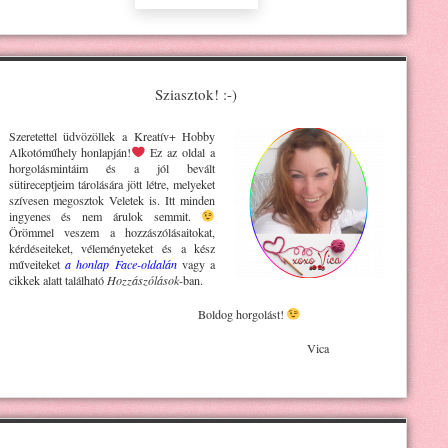
Sziasztok! :-)
Szeretettel üdvözöllek a Kreatív+ H
obby
Alkotóműhely
honlapján!
Ez az oldal a
horgolásmintáim és a jól bevált
sütireceptjeim tárolására jött létre, melyeket
szívesen megosztok Veletek is. Itt minden
ingyenes és nem árulok semmit.
Örömmel veszem a hozzászólásaitokat,
kérdéseiteket, véleményeteket és a kész
műveiteket
a honlap Face-oldalán
vagy a
cikkek alatt található
Hozzászólások
-ban.
Boldog horgolást!
Vica