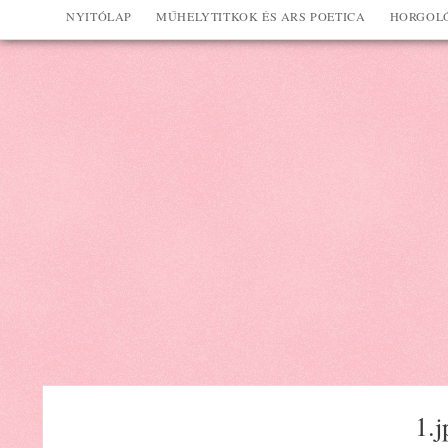
NYITÓLAP
MŰHELYTITKOK ÉS ARS POETICA
HORGOLÓ
1.j