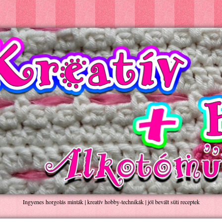
Ingyenes horgolás minták | kreatív hobby-technikák | jól bevált süti receptek