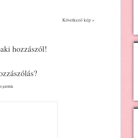
Következő kép »
 aki hozzászól!
ozzászólás?
l jelöltük