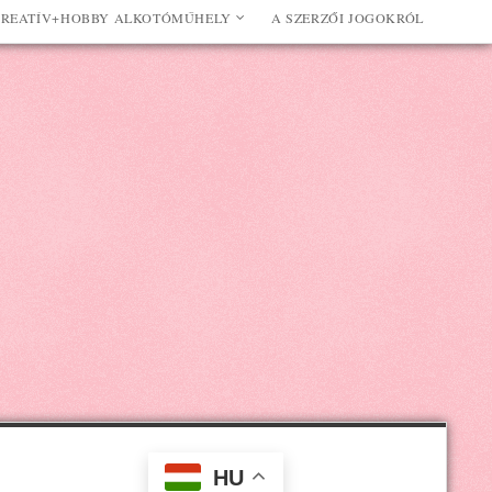
REATÍV+HOBBY ALKOTÓMŰHELY
A SZERZŐI JOGOKRÓL
HU