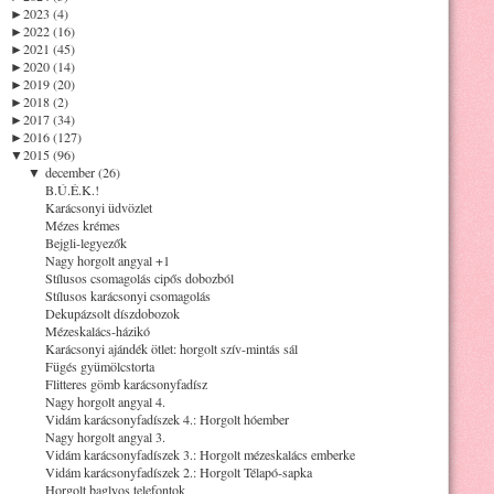
►
2023 (4)
►
2022 (16)
►
2021 (45)
►
2020 (14)
►
2019 (20)
►
2018 (2)
►
2017 (34)
►
2016 (127)
▼
2015 (96)
▼
december (26)
B.Ú.É.K.!
Karácsonyi üdvözlet
Mézes krémes
Bejgli-legyezők
Nagy horgolt angyal +1
Stílusos csomagolás cipős dobozból
Stílusos karácsonyi csomagolás
Dekupázsolt díszdobozok
Mézeskalács-házikó
Karácsonyi ajándék ötlet: horgolt szív-mintás sál
Fügés gyümölcstorta
Flitteres gömb karácsonyfadísz
Nagy horgolt angyal 4.
Vidám karácsonyfadíszek 4.: Horgolt hóember
Nagy horgolt angyal 3.
Vidám karácsonyfadíszek 3.: Horgolt mézeskalács emberke
Vidám karácsonyfadíszek 2.: Horgolt Télapó-sapka
Horgolt baglyos telefontok