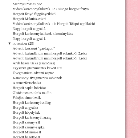
Mennyei rózsás pite
Vidám karácsonyfadíszek 1.: Csillogó horgolt fenyő
Horgolt fenyő függönyelkötő
Horgolt Mikulás-zokni
Vidám karácsonyfadíszek +1: Horgolt Télapó-applikáció
Nagy horgolt angyal 2.
Horgolt karácsonyfadíszek kikeményítése
Nagy horgolt angyal 1.
▼
november (28)
Adventi koszorú "gazdagon"
Adventi kalendárium mini horgolt zoknikból 2.rész
Adventi kalendárium mini horgolt zoknikból 1.rész
Arab húsos táska (szamósza)
Egyszerű gluténmentes kevert süti
Üvegmatricás adventi naptár
Karácsonyi üvegmatrica sablonok
A transzfertechnika
Horgolt sapka bélelése
Gluténmentes túrós muffin
Fahéjas almarózsák
Horgolt karácsonyi csillag
Horgolt angyalka
Horgolt hópelyhek
Horgolt karácsonyi harang
Horgolt szörny-sál
Horgolt szörny-sapka
Horgolt Minion-sál
Horgolt bagoly-sál