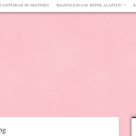
 SZÓTÁRAK ÉS SEGÍTSÉG
MAZSOLÁZGASS KÉPEK ALAPJÁN!
K
pg