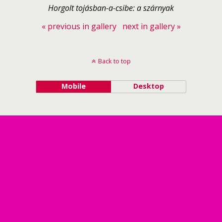
Horgolt tojásban-a-csibe: a szárnyak
« previous in gallery
next in gallery »
Back to top
Mobile
Desktop