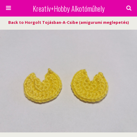
Kreatív+Hobby Alkotóműhely
Back to Horgolt Tojásban-A-Csibe (amigurumi meglepetés)