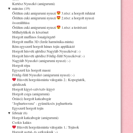
Kertész Nyuszkó (amigurumi)
▼
március (19)
Őrülten cuki amigurumi nyuszi
3.rész: a horgolt ruházat
Őrülten cuki amigurumi nyuszi
2.rész: a horgolt nyuszi
összeállítása
Őrülten cuki amigurumi nyuszi
1.rész: a testrészei
Műhelytitkok és köszönet
Horgolt muffinos fonalgörgető
Horgolt muffin 3D (ferde harmónika-minta)
Rém egyszerű horgolt hímes tojás applikáció
Horgolt húsvéti ajtódísz Nagyláb Nyuszkóval :-)
Horgolt húsvéti ajtódísz Földig-fülű Nyuszkóval :-)
Nagyláb Nyuszkó (amigurumi nyuszi) :-)
Horgolt répa
Egyszerű kis horgolt masni
Földig-fülű Nyuszkó (amigurumi nyuszi) :-)
Húsvéti horgolásminta válogatás 2.: Kopogtatók,
ajtódíszek
Horgolt kígyó-szív/szív-kígyó
Horgolt csiga (amigurumi)
Óriás(i) horgolt katicabogár
"Joghurtosvera" - gyümölcsös joghurttorta
Egyszerű horgolt tojás
▼
február (6)
Horgolt katicabogár (amigurumi)
Csokis kalács
Húsvéti horgolásminta válogatás 1.: Tojások
Horgolt asztal- és székzoknik :-)