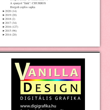
A spanyol "fánk": CHURROS
Horgolt copfos sapka
►
2020 (14)
►
2019 (20)
►
2018 (2)
►
2017 (34)
►
2016 (127)
►
2015 (96)
►
2014 (20)