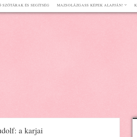
 SZÓTÁRAK ÉS SEGÍTSÉG
MAZSOLÁZGASS KÉPEK ALAPJÁN!
K
olf: a karjai