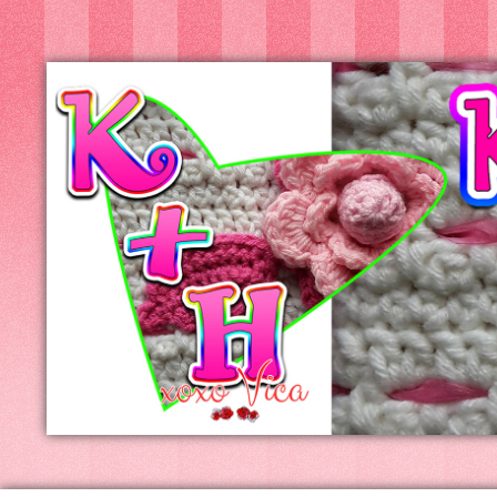
Kreatív+Hobby
Alkotóműhely