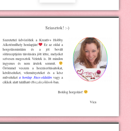
Sziasztok! :-)
Szeretettel üdvözöllek a Kreatív+ H
obby
Alkotóműhely
honlapján!
Ez az oldal a
horgolásmintáim és a jól bevált
sütireceptjeim tárolására jött létre, melyeket
szívesen megosztok Veletek is. Itt minden
ingyenes és nem árulok semmit.
Örömmel veszem a hozzászólásaitokat,
kérdéseiteket, véleményeteket és a kész
műveiteket
a honlap Face-oldalán
vagy a
cikkek alatt található
Hozzászólások
-ban.
Boldog horgolást!
Vica