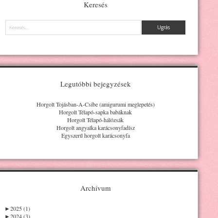
Keresés
Keresés
Legutóbbi bejegyzések
Horgolt Tojásban-A-Csibe (amigurumi meglepetés)
Horgolt Télapó-sapka babáknak
Horgolt Télapó-hálózsák
Horgolt angyalka karácsonyfadísz
Egyszerű horgolt karácsonyfa
Archívum
►
2025 (1)
►
2024 (3)