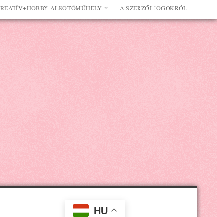
REATÍV+HOBBY ALKOTÓMŰHELY
A SZERZŐI JOGOKRÓL
HU