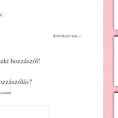
Következő kép »
 aki hozzászól!
ozzászólás?
l jelöltük