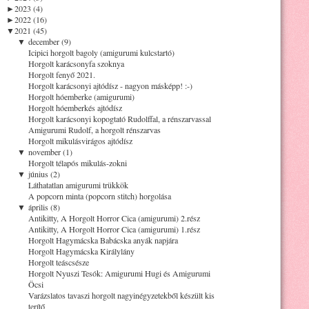
►
2023 (4)
►
2022 (16)
▼
2021 (45)
▼
december (9)
Icipici horgolt bagoly (amigurumi kulcstartó)
Horgolt karácsonyfa szoknya
Horgolt fenyő 2021.
Horgolt karácsonyi ajtódísz - nagyon másképp! :-)
Horgolt hóemberke (amigurumi)
Horgolt hóemberkés ajtódísz
Horgolt karácsonyi kopogtató Rudolffal, a rénszarvassal
Amigurumi Rudolf, a horgolt rénszarvas
Horgolt mikulásvirágos ajtódísz
▼
november (1)
Horgolt télapós mikulás-zokni
▼
június (2)
Láthatatlan amigurumi trükkök
A popcorn minta (popcorn stitch) horgolása
▼
április (8)
Antikitty, A Horgolt Horror Cica (amigurumi) 2.rész
Antikitty, A Horgolt Horror Cica (amigurumi) 1.rész
Horgolt Hagymácska Babácska anyák napjára
Horgolt Hagymácska Királylány
Horgolt teáscsésze
Horgolt Nyuszi Tesók: Amigurumi Hugi és Amigurumi
Öcsi
Varázslatos tavaszi horgolt nagyinégyzetekből készült kis
terítő