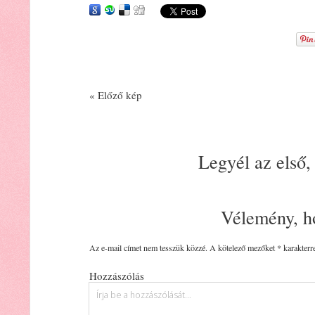
« Előző kép
Legyél az első,
Vélemény, h
Az e-mail címet nem tesszük közzé.
A kötelező mezőket
*
karakterre
Hozzászólás