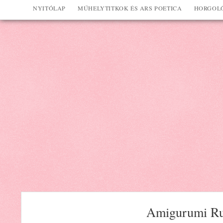
NYITÓLAP
MŰHELYTITKOK ÉS ARS POETICA
HORGOLÓ
Amigurumi Rud