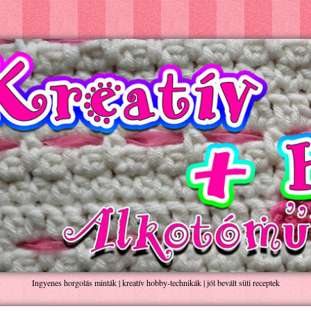
Ingyenes horgolás minták | kreatív hobby-technikák | jól bevált süti receptek