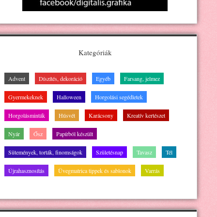
Kategóriák
Advent
Díszítés, dekoráció
Egyéb
Farsang, jelmez
Gyermekeknek
Halloween
Horgolási segédletek
Horgolásminták
Húsvét
Karácsony
Kreatív kertészet
Nyár
Ősz
Papírból készült
Sütemények, torták, finomságok
Születésnap
Tavasz
Tél
Újrahasznosítás
Üvegmatrica tippek és sablonok
Varrás