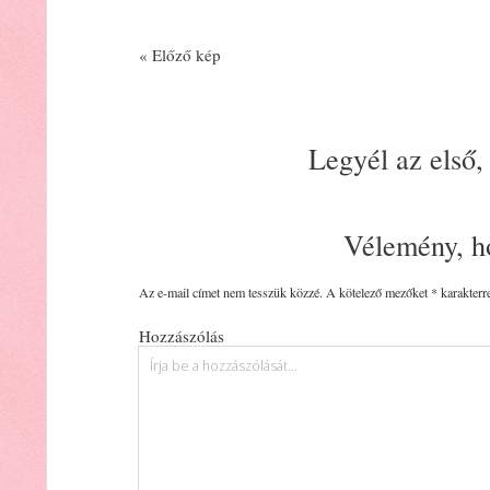
« Előző kép
Legyél az első,
Vélemény, h
Az e-mail címet nem tesszük közzé.
A kötelező mezőket
*
karakterre
Hozzászólás