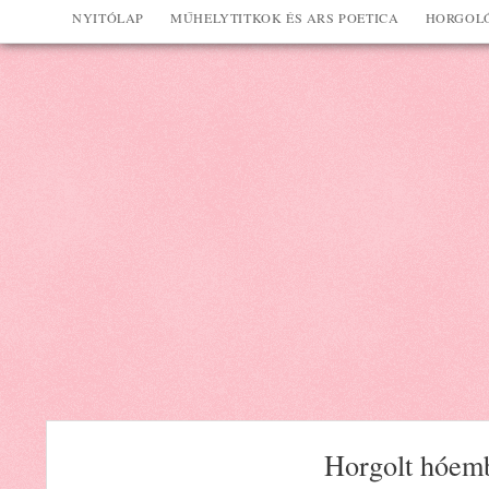
NYITÓLAP
MŰHELYTITKOK ÉS ARS POETICA
HORGOLÓ
Horgolt hóemb