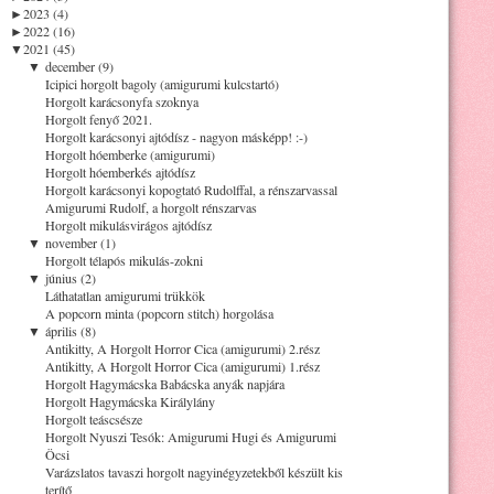
►
2023 (4)
►
2022 (16)
▼
2021 (45)
▼
december (9)
Icipici horgolt bagoly (amigurumi kulcstartó)
Horgolt karácsonyfa szoknya
Horgolt fenyő 2021.
Horgolt karácsonyi ajtódísz - nagyon másképp! :-)
Horgolt hóemberke (amigurumi)
Horgolt hóemberkés ajtódísz
Horgolt karácsonyi kopogtató Rudolffal, a rénszarvassal
Amigurumi Rudolf, a horgolt rénszarvas
Horgolt mikulásvirágos ajtódísz
▼
november (1)
Horgolt télapós mikulás-zokni
▼
június (2)
Láthatatlan amigurumi trükkök
A popcorn minta (popcorn stitch) horgolása
▼
április (8)
Antikitty, A Horgolt Horror Cica (amigurumi) 2.rész
Antikitty, A Horgolt Horror Cica (amigurumi) 1.rész
Horgolt Hagymácska Babácska anyák napjára
Horgolt Hagymácska Királylány
Horgolt teáscsésze
Horgolt Nyuszi Tesók: Amigurumi Hugi és Amigurumi
Öcsi
Varázslatos tavaszi horgolt nagyinégyzetekből készült kis
terítő