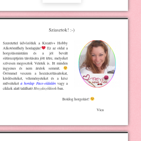
Sziasztok! :-)
Szeretettel üdvözöllek a Kreatív+ H
obby
Alkotóműhely
honlapján!
Ez az oldal a
horgolásmintáim és a jól bevált
sütireceptjeim tárolására jött létre, melyeket
szívesen megosztok Veletek is. Itt minden
ingyenes és nem árulok semmit.
Örömmel veszem a hozzászólásaitokat,
kérdéseiteket, véleményeteket és a kész
műveiteket
a honlap Face-oldalán
vagy a
cikkek alatt található
Hozzászólások
-ban.
Boldog horgolást!
Vica