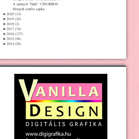
A spanyol "fánk": CHURROS
Horgolt copfos sapka
►
2020 (14)
►
2019 (20)
►
2018 (2)
►
2017 (34)
►
2016 (127)
►
2015 (96)
►
2014 (20)