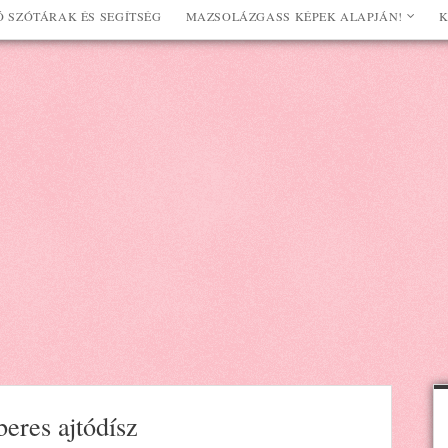
 SZÓTÁRAK ÉS SEGÍTSÉG
MAZSOLÁZGASS KÉPEK ALAPJÁN!
K
eres ajtódísz