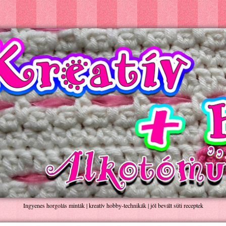
Ingyenes horgolás minták | kreatív hobby-technikák | jól bevált süti receptek