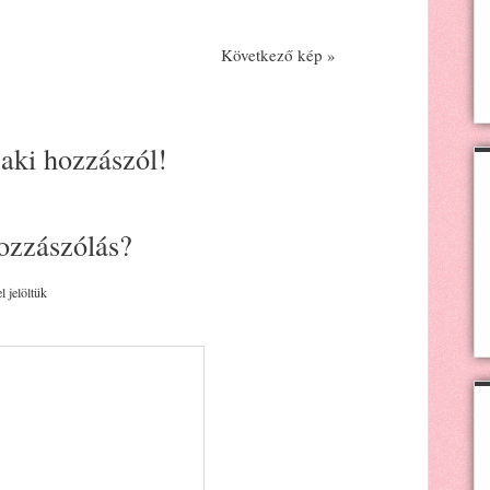
Következő kép »
 aki hozzászól!
ozzászólás?
l jelöltük