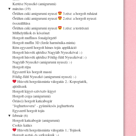
Kertész Nyuszkó (amigurumi)
▼
március (19)
Őrülten cuki amigurumi nyuszi
3.rész: a horgolt ruházat
Őrülten cuki amigurumi nyuszi
2.rész: a horgolt nyuszi
összeállítása
Őrülten cuki amigurumi nyuszi
1.rész: a testrészei
Műhelytitkok és köszönet
Horgolt muffinos fonalgörgető
Horgolt muffin 3D (ferde harmónika-minta)
Rém egyszerű horgolt hímes tojás applikáció
Horgolt húsvéti ajtódísz Nagyláb Nyuszkóval :-)
Horgolt húsvéti ajtódísz Földig-fülű Nyuszkóval :-)
Nagyláb Nyuszkó (amigurumi nyuszi) :-)
Horgolt répa
Egyszerű kis horgolt masni
Földig-fülű Nyuszkó (amigurumi nyuszi) :-)
Húsvéti horgolásminta válogatás 2.: Kopogtatók,
ajtódíszek
Horgolt kígyó-szív/szív-kígyó
Horgolt csiga (amigurumi)
Óriás(i) horgolt katicabogár
"Joghurtosvera" - gyümölcsös joghurttorta
Egyszerű horgolt tojás
▼
február (6)
Horgolt katicabogár (amigurumi)
Csokis kalács
Húsvéti horgolásminta válogatás 1.: Tojások
Horgolt asztal- és székzoknik :-)