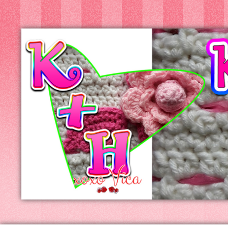
Kreatív+Hobby
Alkotóműhely