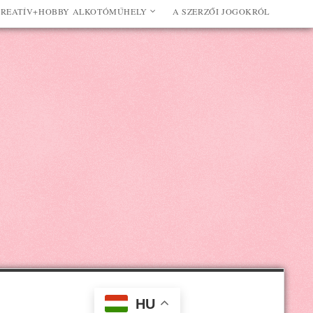
REATÍV+HOBBY ALKOTÓMŰHELY
A SZERZŐI JOGOKRÓL
HU