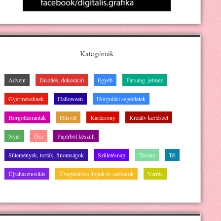
Kategóriák
Advent
Díszítés, dekoráció
Egyéb
Farsang, jelmez
Gyermekeknek
Halloween
Horgolási segédletek
Horgolásminták
Húsvét
Karácsony
Kreatív kertészet
Nyár
Ősz
Papírból készült
Sütemények, torták, finomságok
Születésnap
Tavasz
Tél
Újrahasznosítás
Üvegmatrica tippek és sablonok
Varrás