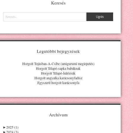
Keresés
Keresés
Legutóbbi bejegyzések
Horgolt Tojásban-A-Csibe (amigurumi meglepetés)
Horgolt Télapó-sapka babáknak
Horgolt Télapó-hálózsák
Horgolt angyalka karácsonyfadísz
Egyszerű horgolt karácsonyfa
Archívum
►
2025 (1)
►
2024 (3)