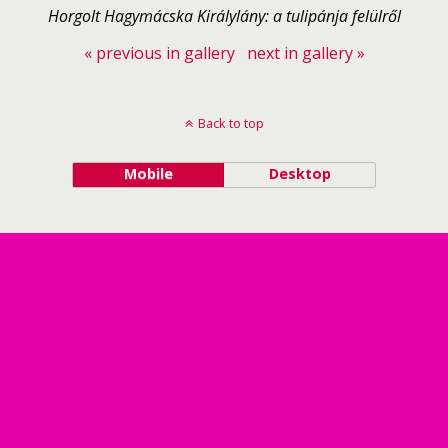
Horgolt Hagymácska Királylány: a tulipánja felülről
« previous in gallery
next in gallery »
Back to top
Mobile
Desktop