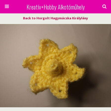
Kreatív+Hobby Alkotóműhely
Back to Horgolt Hagymácska Királylány