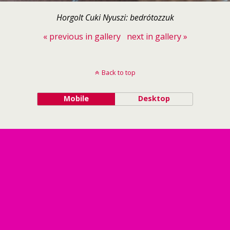
Horgolt Cuki Nyuszi: bedrótozzuk
« previous in gallery
next in gallery »
Back to top
Mobile
Desktop