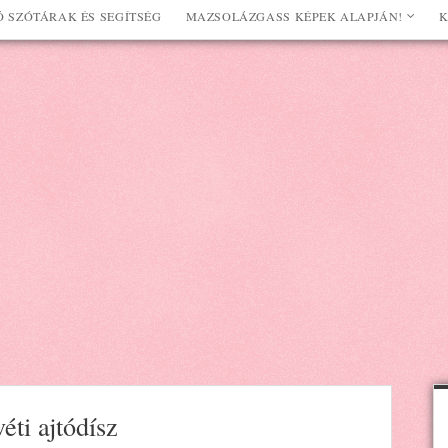
 SZÓTÁRAK ÉS SEGÍTSÉG
MAZSOLÁZGASS KÉPEK ALAPJÁN!
K
éti ajtódísz