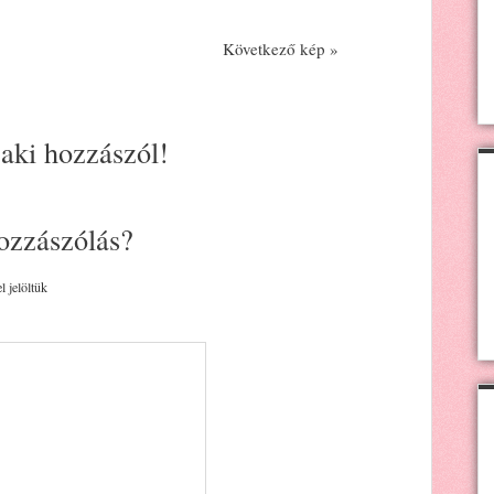
Következő kép »
 aki hozzászól!
ozzászólás?
l jelöltük