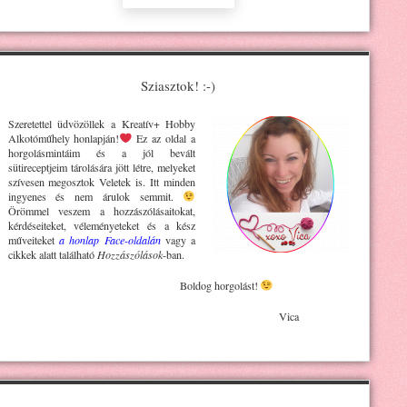
Sziasztok! :-)
Szeretettel üdvözöllek a Kreatív+ H
obby
Alkotóműhely
honlapján!
Ez az oldal a
horgolásmintáim és a jól bevált
sütireceptjeim tárolására jött létre, melyeket
szívesen megosztok Veletek is. Itt minden
ingyenes és nem árulok semmit.
Örömmel veszem a hozzászólásaitokat,
kérdéseiteket, véleményeteket és a kész
műveiteket
a honlap Face-oldalán
vagy a
cikkek alatt található
Hozzászólások
-ban.
Boldog horgolást!
Vica