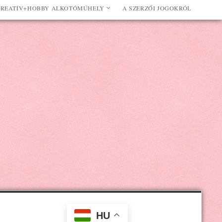
REATÍV+HOBBY ALKOTÓMŰHELY
A SZERZŐI JOGOKRÓL
HU