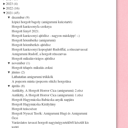
►
2023 (4)
►
2022 (16)
▼
2021 (45)
▼
december (9)
Icipici horgolt bagoly (amigurumi kulcstartó)
Horgolt karácsonyfa szoknya
Horgolt fenyő 2021.
Horgolt karácsonyi ajtódísz - nagyon másképp! :-)
Horgolt hóemberke (amigurumi)
Horgolt hóemberkés ajtódísz
Horgolt karácsonyi kopogtató Rudolffal, a rénszarvassal
Amigurumi Rudolf, a horgolt rénszarvas
Horgolt mikulásvirágos ajtódísz
▼
november (1)
Horgolt télapós mikulás-zokni
▼
június (2)
Láthatatlan amigurumi trükkök
A popcorn minta (popcorn stitch) horgolása
▼
április (8)
Antikitty, A Horgolt Horror Cica (amigurumi) 2.rész
Antikitty, A Horgolt Horror Cica (amigurumi) 1.rész
Horgolt Hagymácska Babácska anyák napjára
Horgolt Hagymácska Királylány
Horgolt teáscsésze
Horgolt Nyuszi Tesók: Amigurumi Hugi és Amigurumi
Öcsi
Varázslatos tavaszi horgolt nagyinégyzetekből készült kis
terítő