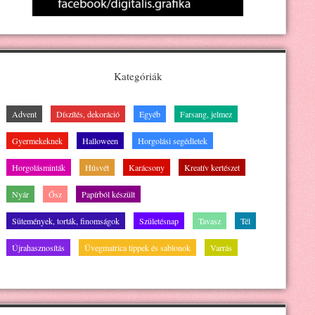
Kategóriák
Advent
Díszítés, dekoráció
Egyéb
Farsang, jelmez
Gyermekeknek
Halloween
Horgolási segédletek
Horgolásminták
Húsvét
Karácsony
Kreatív kertészet
Nyár
Ősz
Papírból készült
Sütemények, torták, finomságok
Születésnap
Tavasz
Tél
Újrahasznosítás
Üvegmatrica tippek és sablonok
Varrás