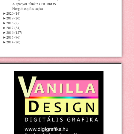
A spanyol "fánk": CHURROS
Horgolt copfos sapka
►
2020 (14)
►
2019 (20)
►
2018 (2)
►
2017 (34)
►
2016 (127)
►
2015 (96)
►
2014 (20)