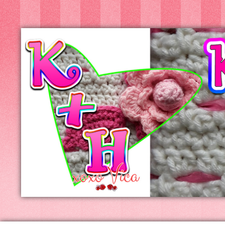
Kreatív+Hobby
Alkotóműhely