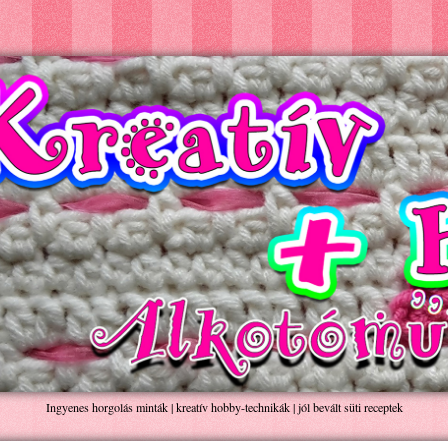
Ingyenes horgolás minták | kreatív hobby-technikák | jól bevált süti receptek