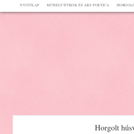
NYITÓLAP
MŰHELYTITKOK ÉS ARS POETICA
HORGOLÓ
Horgolt húsv