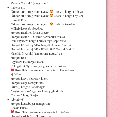
Kertész Nyuszkó (amigurumi)
▼
március (19)
Őrülten cuki amigurumi nyuszi
3.rész: a horgolt ruházat
Őrülten cuki amigurumi nyuszi
2.rész: a horgolt nyuszi
összeállítása
Őrülten cuki amigurumi nyuszi
1.rész: a testrészei
Műhelytitkok és köszönet
Horgolt muffinos fonalgörgető
Horgolt muffin 3D (ferde harmónika-minta)
Rém egyszerű horgolt hímes tojás applikáció
Horgolt húsvéti ajtódísz Nagyláb Nyuszkóval :-)
Horgolt húsvéti ajtódísz Földig-fülű Nyuszkóval :-)
Nagyláb Nyuszkó (amigurumi nyuszi) :-)
Horgolt répa
Egyszerű kis horgolt masni
Földig-fülű Nyuszkó (amigurumi nyuszi) :-)
Húsvéti horgolásminta válogatás 2.: Kopogtatók,
ajtódíszek
Horgolt kígyó-szív/szív-kígyó
Horgolt csiga (amigurumi)
Óriás(i) horgolt katicabogár
"Joghurtosvera" - gyümölcsös joghurttorta
Egyszerű horgolt tojás
▼
február (6)
Horgolt katicabogár (amigurumi)
Csokis kalács
Húsvéti horgolásminta válogatás 1.: Tojások
Horgolt asztal- és székzoknik :-)