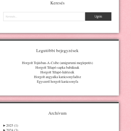
Keresés
Keresés
Legutóbbi bejegyzések
Horgolt Tojásban-A-Csibe (amigurumi meglepetés)
Horgolt Télapó-sapka babáknak
Horgolt Télapó-hálózsák
Horgolt angyalka karácsonyfadísz
Egyszerű horgolt karácsonyfa
Archívum
►
2025 (1)
►
2024 (3)