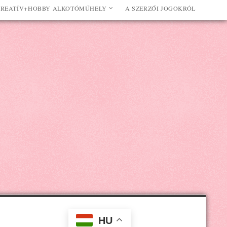
REATÍV+HOBBY ALKOTÓMŰHELY
A SZERZŐI JOGOKRÓL
HU