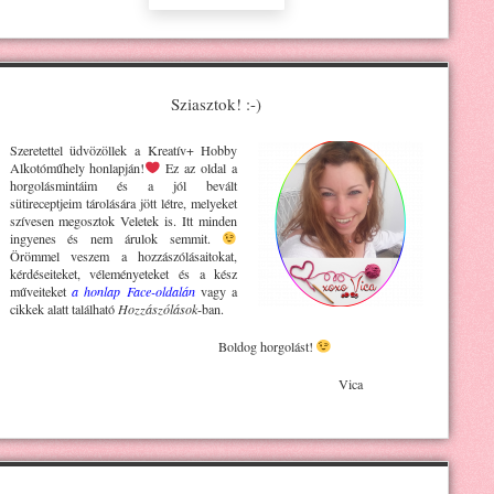
Sziasztok! :-)
Szeretettel üdvözöllek a Kreatív+ H
obby
Alkotóműhely
honlapján!
Ez az oldal a
horgolásmintáim és a jól bevált
sütireceptjeim tárolására jött létre, melyeket
szívesen megosztok Veletek is. Itt minden
ingyenes és nem árulok semmit.
Örömmel veszem a hozzászólásaitokat,
kérdéseiteket, véleményeteket és a kész
műveiteket
a honlap Face-oldalán
vagy a
cikkek alatt található
Hozzászólások
-ban.
Boldog horgolást!
Vica