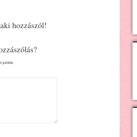
 aki hozzászól!
ozzászólás?
l jelöltük