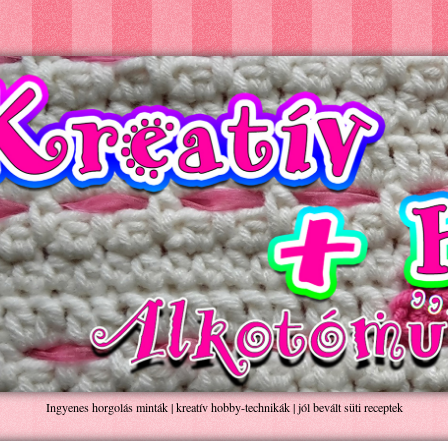
Ingyenes horgolás minták | kreatív hobby-technikák | jól bevált süti receptek