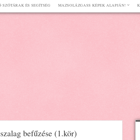
 SZÓTÁRAK ÉS SEGÍTSÉG
MAZSOLÁZGASS KÉPEK ALAPJÁN!
K
 szalag befűzése (1.kör)