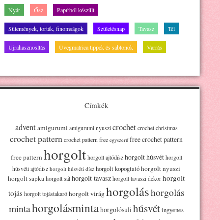
Nyár
Ősz
Papírból készült
Sütemények, torták, finomságok
Születésnap
Tavasz
Tél
Újrahasznosítás
Üvegmatrica tippek és sablonok
Varrás
Címkék
advent
crochet
amigurumi
amigurumi nyuszi
crochet christmas
crochet pattern
free crochet pattern
crochet pattern free
egyszerű
horgolt
horgolt húsvét
free pattern
horgolt ajtódísz
horgolt
horgolt kopogtató
horgolt nyuszi
húsvéti ajtódísz
horgolt húsvéti dísz
horgolt
horgolt tavasz
horgolt sapka
horgolt sál
horgolt tavaszi dekor
horgolás
horgolás
tojás
horgolt virág
horgolt tojástakaró
horgolásminta
húsvét
minta
horgolósuli
ingyenes