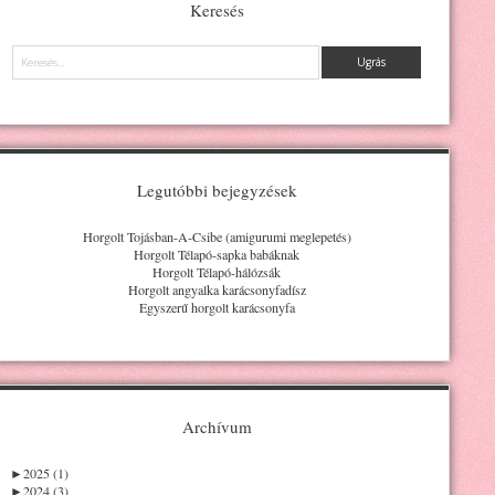
Keresés
Keresés
Legutóbbi bejegyzések
Horgolt Tojásban-A-Csibe (amigurumi meglepetés)
Horgolt Télapó-sapka babáknak
Horgolt Télapó-hálózsák
Horgolt angyalka karácsonyfadísz
Egyszerű horgolt karácsonyfa
Archívum
►
2025 (1)
►
2024 (3)