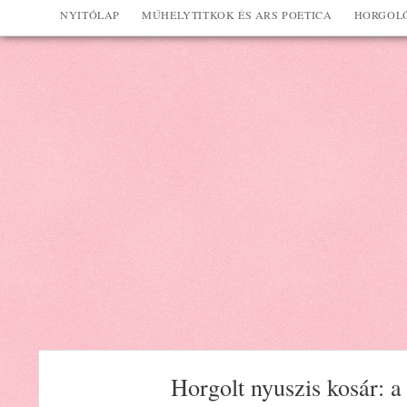
NYITÓLAP
MŰHELYTITKOK ÉS ARS POETICA
HORGOLÓ
Horgolt nyuszis kosár: a