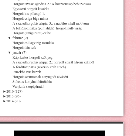
Horgolt tavaszi ajtódísz 2.: A koszorúalap beburkolása
Egyszerű horgolt kosárka
Horgolt kis pillangó 1.
Horgolt csiga-biga minta
A szabadhorgolás alapjai 3.: a nautilus shell motívum
A felhúzott pálca (puff stitch): horgolt puff-virág
Horgolt (amigurumi) csibe
▼
február (2)
Horgolt csillagvirág mandala
Horgolt dán szív
▼
január (7)
Káprázatos horgolt szőnyeg
A szabadhorgolás alapjai 2.: horgolt spirál három színből
A fordított pálca (reverse/ crab stitch)
Palackba zárt kertek
Horgolt szemmaszk a nyugodt alvásért
Stílusos konyhai felírótábla
Varrjunk szopipárnát!
►
2016 (127)
►
2015 (96)
►
2014 (20)