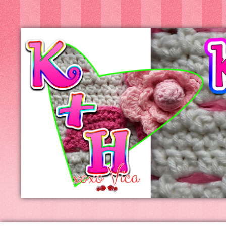
Kreatív+Hobby
Alkotóműhely