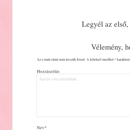
Legyél az első,
Vélemény, h
Az e-mail címet nem tesszük közzé.
A kötelező mezőket
*
karakterre
Hozzászólás
Név*