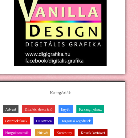
Kategóriák
Advent
Díszítés, dekoráció
Egyéb
Farsang, jelmez
Gyermekeknek
Halloween
Horgolási segédletek
Horgolásminták
Húsvét
Karácsony
Kreatív kertészet