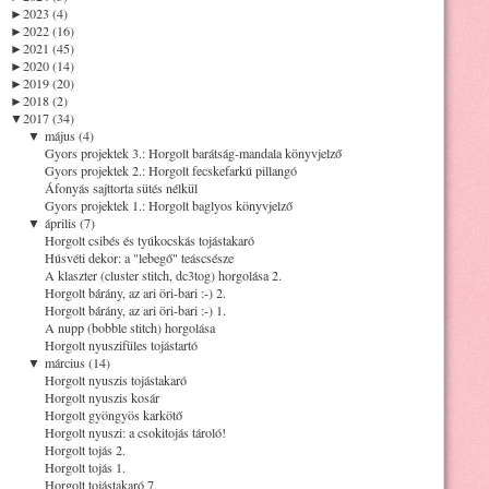
►
2023 (4)
►
2022 (16)
►
2021 (45)
►
2020 (14)
►
2019 (20)
►
2018 (2)
▼
2017 (34)
▼
május (4)
Gyors projektek 3.: Horgolt barátság-mandala könyvjelző
Gyors projektek 2.: Horgolt fecskefarkú pillangó
Áfonyás sajttorta sütés nélkül
Gyors projektek 1.: Horgolt baglyos könyvjelző
▼
április (7)
Horgolt csibés és tyúkocskás tojástakaró
Húsvéti dekor: a "lebegő" teáscsésze
A klaszter (cluster stitch, dc3tog) horgolása 2.
Horgolt bárány, az ari öri-bari :-) 2.
Horgolt bárány, az ari öri-bari :-) 1.
A nupp (bobble stitch) horgolása
Horgolt nyuszifüles tojástartó
▼
március (14)
Horgolt nyuszis tojástakaró
Horgolt nyuszis kosár
Horgolt gyöngyös karkötő
Horgolt nyuszi: a csokitojás tároló!
Horgolt tojás 2.
Horgolt tojás 1.
Horgolt tojástakaró 7.